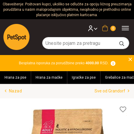
Obaveštenje: Poštovani kupci, ukoliko se odlučite za opciju ličnog preuzimanja
porudžbina u našim maloprodajnim objektima, neophodno je prethodno online
Psi
plaćanje isključivo platnim karticama.
Mačke
Korpa
Glodari
Ptice
Besplatna isporuka za porudžbine preko
4000.00
RSD.
Akvaristika
Hrana za pse
Hrana za mačke
Igračke za pse
Grebalice za mač
Teraristika
Nazad
Sve od Grandorf
Brendovi
Blog
Lis
želj
Akcija!