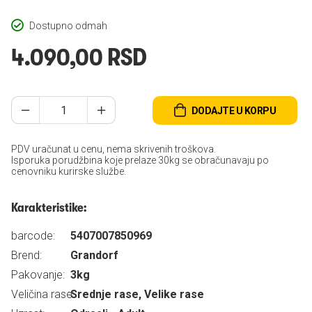
Dostupno odmah
4.090,00 RSD
DODAJTE U KORPU
PDV uračunat u cenu, nema skrivenih troškova.
Isporuka porudžbina koje prelaze 30kg se obračunavaju po
cenovniku kurirske službe.
Karakteristike:
barcode:
5407007850969
Brend:
Grandorf
Pakovanje:
3kg
Veličina rase:
Srednje rase, Velike rase