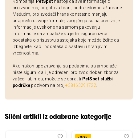
Kompanija
PetSpot
nastoji da sve informacije o
proizvodima, pogotovu hrani, budu redovno ažurirane.
Međutim, proizvođači hrane konstatno menjaju i
unapređuju svoje formule, zbog čega su najpreciznije
informacije uvek one na samom pakovanju.
Informacije sa ambalaže su jedini siguran izvor
podataka o prisustvu sastojaka koje možda želite da
izbegnete, kao i podataka o sastavu i hranljivim
vrednostima.
Ako nakon upoznavanja sa podacima sa ambalaže
niste sigurni da li je određeni proizvod dobar izbor za
vašeg ljubimca, možete se obratiti
PetSpot službi
podrške
pozivom na broj
+38163291722
.
Slični artikli iz odabrane kategorije
Dodaj
Uporedi
Dod
Upo
-30%