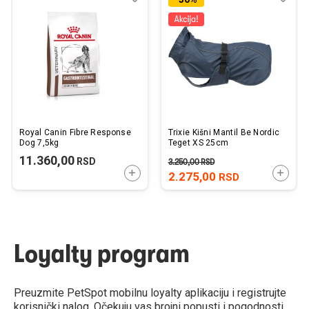
u
u
listu
listu
želja
želj
Royal Canin Fibre Response
Trixie Kišni Mantil Be Nordic
Dog 7,5kg
Teget XS 25cm
11.360,00
RSD
3.250,00
RSD
DODAJTE U KORPU
DODAJ
2.275,00
RSD
Loyalty program
Preuzmite PetSpot mobilnu loyalty aplikaciju i registrujte
korisnički nalog. Očekuju vas brojni popusti i pogodnosti.