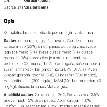
Uzrast:
Odrasli - Adult
Sadržaj žitarica:
Sa žitaricama
Opis
Kompletna hrana za odrasle pse srednjih i velikih rasa
Sastav:
dehidrirano jagnjeće meso (22%), dehidrirano
ćureće meso (22%), smeđi pirinač od celog zrna, sveže
jagnjeće meso (7%), sveže ćureće meso (7%), ćureća
masnoća (6%), koren cikorije u prahu (prirodni izvor
prebiotika FOS i inulina), brašno od rogača, sušena jabuka,
sušeni anktarktički kril (prirodni izvor EPA i DHA %), Pivski
kvasac (prirodni izvor MOS-a), Glukozamin (700 mg/kg),
Hondroitin sulfat (300 mg/kg), MSM (Metilsulfonilmetan, 40
mg/kg), Sušene brusnice, Mohave juca.
Analitički sastav:
Sirov protein: 26%; Sirova vlakna: 3,5%;
Sirova mast: 15%; Sirov pepeo: 7,5%; Kalcijum: 1,6%;
Fosfor: 1,3%; Magnezijum: 0,8%; Omega 6 masnih kiselina: