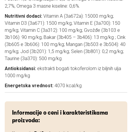
2,7%; Omega 3 masne kiseline: 0,6%.
Nutritivni dodaci:
Vitamin A (3a672a): 15000 mg/kg;
Vitamin D3 (3a671): 1500 mg/kg; Vitamin E (3a700): 150
mg/kg; Vitamin C (3a312): 100 mg/kg; Gvožđe (3b103 e
3b106): 90 mg/kg; Bakar (3b405 – 3b406): 13 mg/kg ; Cink
(3b605 e 3b606): 100 mg/kg; Mangan (3b503 e 3b504): 40
mg/kg; Jod (3b201): 1,5 mg/kg; Selen (3b801): 0,2 mg/kg;
Taurine (3a370): 500 mg/kg.
Antioksidansi:
ekstrakti bogati tokoferolom iz biljnih ulja
1000 mg/kg
Energetska vrednost:
4070 kcal/kg.
Informacije o ceni i karakteristikama
proizvoda: