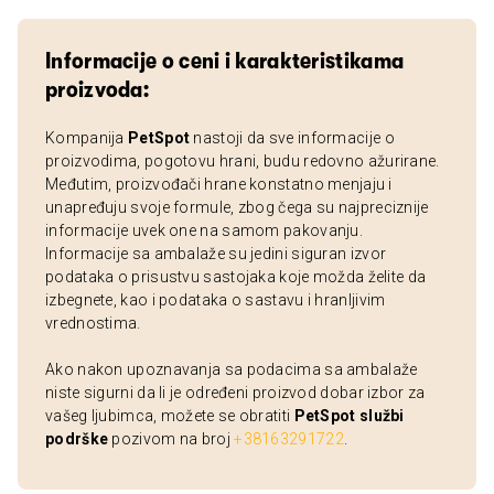
Informacije o ceni i karakteristikama
proizvoda:
Kompanija
PetSpot
nastoji da sve informacije o
proizvodima, pogotovu hrani, budu redovno ažurirane.
Međutim, proizvođači hrane konstatno menjaju i
unapređuju svoje formule, zbog čega su najpreciznije
informacije uvek one na samom pakovanju.
Informacije sa ambalaže su jedini siguran izvor
podataka o prisustvu sastojaka koje možda želite da
izbegnete, kao i podataka o sastavu i hranljivim
vrednostima.
Ako nakon upoznavanja sa podacima sa ambalaže
niste sigurni da li je određeni proizvod dobar izbor za
vašeg ljubimca, možete se obratiti
PetSpot službi
podrške
pozivom na broj
+38163291722
.