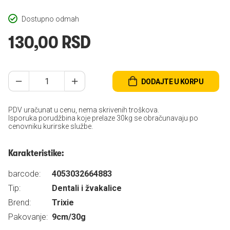
Dostupno odmah
130,00 RSD
DODAJTE U KORPU
PDV uračunat u cenu, nema skrivenih troškova.
Isporuka porudžbina koje prelaze 30kg se obračunavaju po
cenovniku kurirske službe.
Karakteristike:
barcode:
4053032664883
Tip:
Dentali i žvakalice
Brend:
Trixie
Pakovanje:
9cm/30g