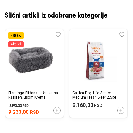
Slični artikli iz odabrane kategorije
Dodaj
Uporedi
Dod
Upo
-30%
u
u
listu
listu
želja
želj
Flamingo Plišana Ležaljka sa
Calibra Dog Life Senior
Rajsferšlusom Krems
Medium Fresh Beef 2,5kg
Tamno Siva 100x80x22cm
2.160,00
RSD
13.190,00
RSD
DODAJTE U KORPU
DODAJ
9.233,00
RSD