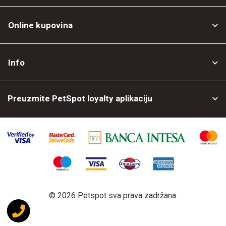
Online kupovina
Opšti uslovi
Info
Politika privatnosti
O nama
Povrat robe
Preuzmite PetSpot loyalty aplikaciju
Prodajni objekti
Posao kod nas
©
2026 Petspot sva prava zadržana.