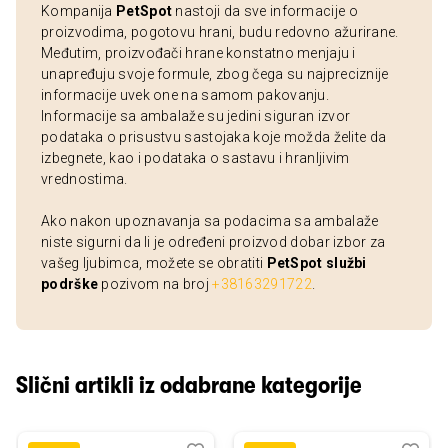
Kompanija
PetSpot
nastoji da sve informacije o
proizvodima, pogotovu hrani, budu redovno ažurirane.
Međutim, proizvođači hrane konstatno menjaju i
unapređuju svoje formule, zbog čega su najpreciznije
informacije uvek one na samom pakovanju.
Informacije sa ambalaže su jedini siguran izvor
podataka o prisustvu sastojaka koje možda želite da
izbegnete, kao i podataka o sastavu i hranljivim
vrednostima.
Ako nakon upoznavanja sa podacima sa ambalaže
niste sigurni da li je određeni proizvod dobar izbor za
vašeg ljubimca, možete se obratiti
PetSpot službi
podrške
pozivom na broj
+38163291722
.
Slični artikli iz odabrane kategorije