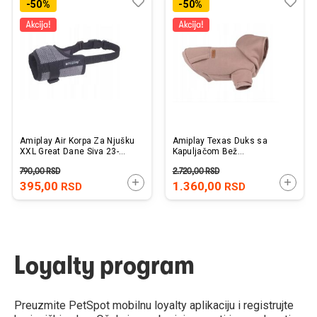
Dodaj
Uporedi
Dod
Upo
-50%
-50%
u
u
listu
listu
želja
želj
Amiplay Air Korpa Za Njušku
Amiplay Texas Duks sa
XXL Great Dane Siva 23-
Kapuljačom Bež
30cm x 35-60cm
40x40x58cm
790,00
RSD
2.720,00
RSD
DODAJTE U KORPU
DODAJ
395,00
1.360,00
RSD
RSD
Loyalty program
Preuzmite PetSpot mobilnu loyalty aplikaciju i registrujte