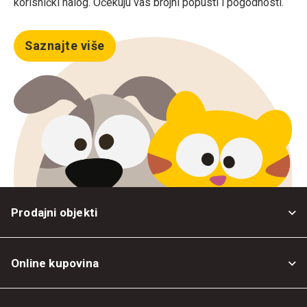
korisnički nalog. Očekuju vas brojni popusti i pogodnosti.
Saznajte više
Prodajni objekti
Online kupovina
Opšti uslovi