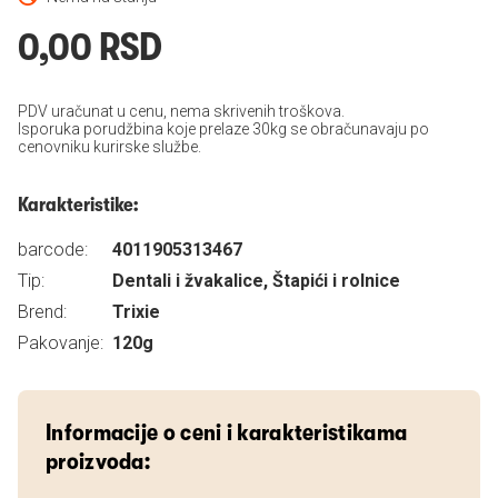
0,00 RSD
PDV uračunat u cenu, nema skrivenih troškova.
Isporuka porudžbina koje prelaze 30kg se obračunavaju po
cenovniku kurirske službe.
Karakteristike:
barcode:
4011905313467
Tip:
Dentali i žvakalice, Štapići i rolnice
Brend:
Trixie
Pakovanje:
120g
Informacije o ceni i karakteristikama
proizvoda: