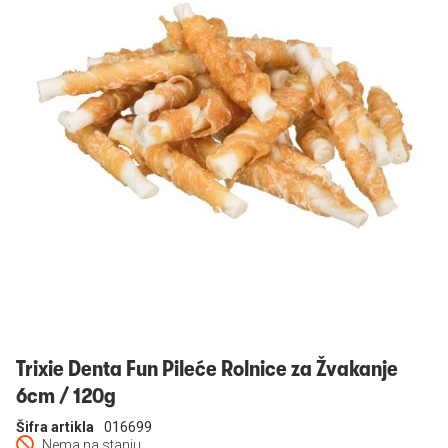
Prijavi se
Trixie Denta Fun Pileće Rolnice za Žvakanje
6cm / 120g
Šifra artikla
016699
Nema na stanju