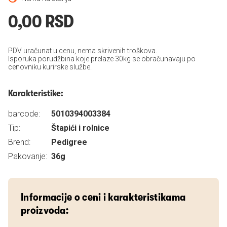
0,00 RSD
PDV uračunat u cenu, nema skrivenih troškova.
Isporuka porudžbina koje prelaze 30kg se obračunavaju po
cenovniku kurirske službe.
Karakteristike:
barcode:
5010394003384
Tip:
Štapići i rolnice
Brend:
Pedigree
Pakovanje:
36g
Informacije o ceni i karakteristikama
proizvoda: