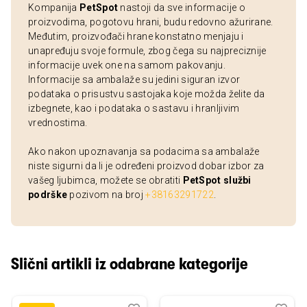
Kompanija
PetSpot
nastoji da sve informacije o
proizvodima, pogotovu hrani, budu redovno ažurirane.
Međutim, proizvođači hrane konstatno menjaju i
unapređuju svoje formule, zbog čega su najpreciznije
informacije uvek one na samom pakovanju.
Informacije sa ambalaže su jedini siguran izvor
podataka o prisustvu sastojaka koje možda želite da
izbegnete, kao i podataka o sastavu i hranljivim
vrednostima.
Ako nakon upoznavanja sa podacima sa ambalaže
niste sigurni da li je određeni proizvod dobar izbor za
vašeg ljubimca, možete se obratiti
PetSpot službi
podrške
pozivom na broj
+38163291722
.
Slični artikli iz odabrane kategorije