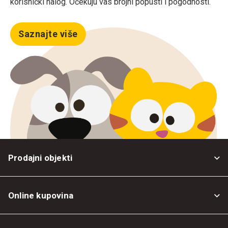
korisnički nalog. Očekuju vas brojni popusti i pogodnosti.
Saznajte više
Prodajni objekti
Online kupovina
Opšti uslovi