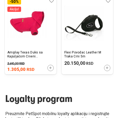
Dodaj
Uporedi
Dod
Upo
-50%
u
u
listu
listu
želja
želj
Amiplay Texas Duks sa
Flexi Povodac Leather M
Kapuljačom Crveni
Traka Crni 5m
35x36x52cm
20.150,00
RSD
2.610,00
RSD
DODAJTE U KORPU
DODAJ
1.305,00
RSD
Loyalty program
Preuzmite PetSpot mobilnu loyalty aplikaciju i registrujte