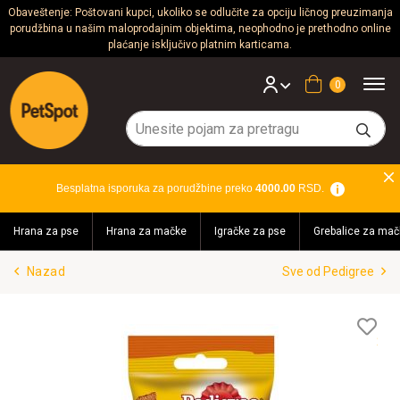
Obaveštenje: Poštovani kupci, ukoliko se odlučite za opciju ličnog preuzimanja
porudžbina u našim maloprodajnim objektima, neophodno je prethodno online
Psi
plaćanje isključivo platnim karticama.
Mačke
Korpa
Glodari
Ptice
Besplatna isporuka za porudžbine preko
4000.00
RSD.
Akvaristika
Hrana za pse
Hrana za mačke
Igračke za pse
Grebalice za mač
Teraristika
Nazad
Sve od Pedigree
Brendovi
Blog
Lis
želj
Akcija!