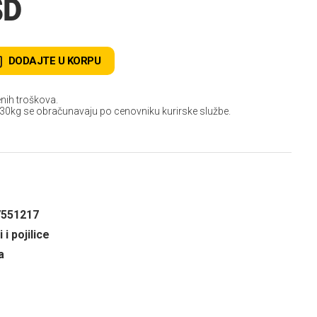
SD
DODAJTE U KORPU
nih troškova.
 30kg se obračunavaju po cenovniku kurirske službe.
7551217
 i pojilice
a