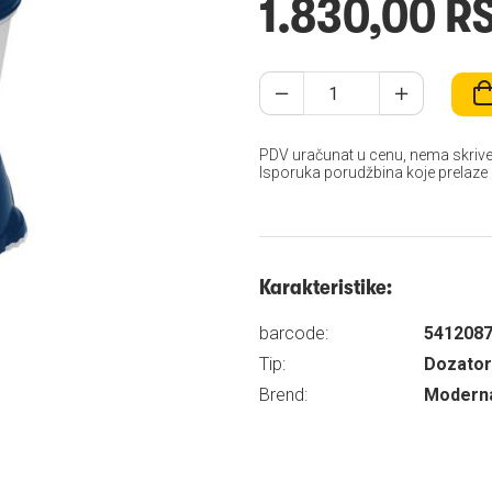
1.830,00 R
PDV uračunat u cenu, nema skrive
Isporuka porudžbina koje prelaze
Karakteristike:
barcode:
541208
Tip:
Dozatori
Brend:
Modern