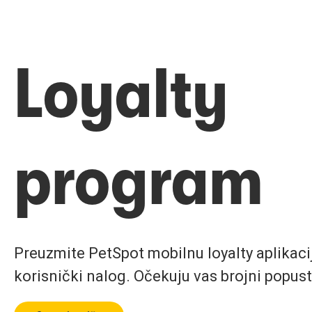
Loyalty
program
Preuzmite PetSpot mobilnu loyalty aplikaciju
korisnički nalog. Očekuju vas brojni popust