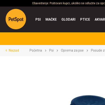
Obaveštenje: Poštovani kupci, ukoliko se odlučite za op
PSI
MAČKE
GLODARI
PTICE
AKVAR
Nazad
Početna
Psi
Oprema za pse
Posude z