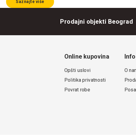
Saznajte više
Prodajni objekti Beograd
Online kupovina
Info
Opšti uslovi
O na
Politika privatnosti
Proda
Povrat robe
Posa