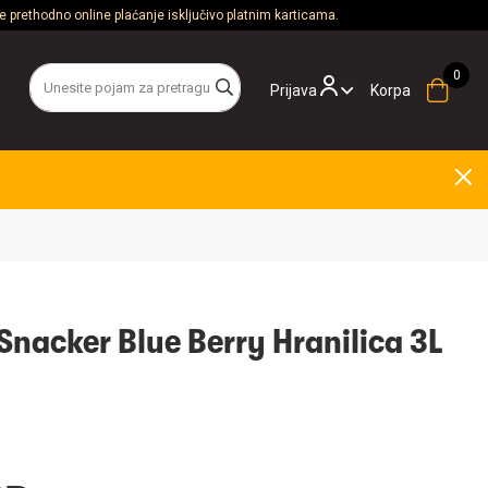
 prethodno online plaćanje isključivo platnim karticama.
Prijava
Korpa
Moderna Smart Snacker Blue Berry Hranilica 3L