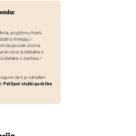
zvoda:
dima, pogotovu hrani,
statno menjaju i
ormacije uvek one na
uran izvor podataka o
 podataka o sastavu i
gurni da li je određeni
ti
PetSpot službi podrške