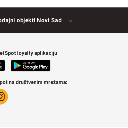
odajni objekti Novi Sad
tSpot loyalty aplikaciju
Spot na društvenim mrežama: