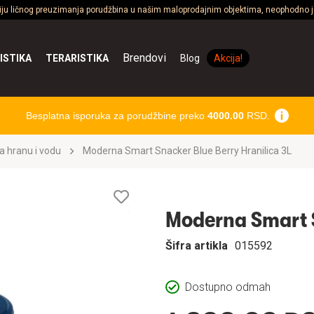
ciju ličnog preuzimanja porudžbina u našim maloprodajnim objektima, neophodno je
Brendovi
ISTIKA
TERARISTIKA
Blog
Akcija!
Besplatna isporuka za porudžbine preko
4000.00
RSD.
a hranu i vodu
Moderna Smart Snacker Blue Berry Hranilica 3L
Lista
želja
Šifra artikla
015592
Dostupno odmah