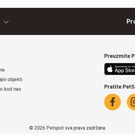
Pr
Preuzmite Pe
ma
jni objekti
Pratite Pet
o kod nas
©
2026 Petspot sva prava zadržana.