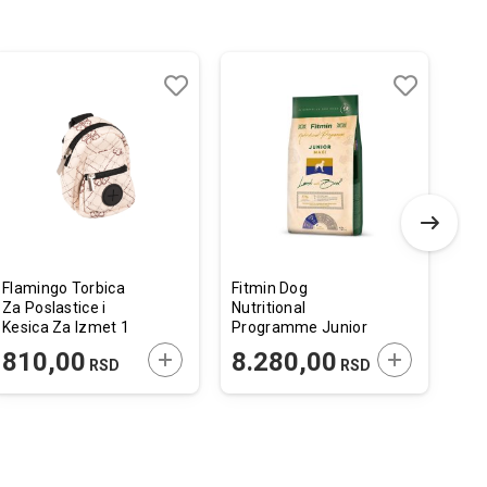
-
Dodaj
Uporedi
Dodaj
Uporedi
u
u
listu
listu
želja
želja
Flamingo Torbica
Fitmin Dog
Ami
Za Poslastice i
Nutritional
Pov
Kesica Za Izmet 1
Programme Junior
14
Rolna Vito Bež
Maxi Jagnjetina sa
 U KORPU
DODAJTE U KORPU
DODAJTE U 
810,00
8.280,00
840
RSD
RSD
8x5x12cm
Govedinom 12kg