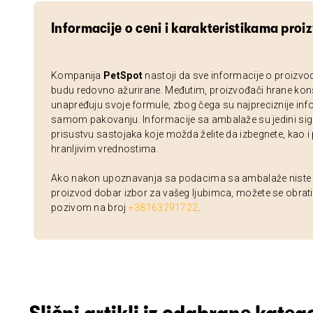
Informacije o ceni i karakteristikama proi
Kompanija
PetSpot
nastoji da sve informacije o proizvo
budu redovno ažurirane. Međutim, proizvođači hrane kon
unapređuju svoje formule, zbog čega su najpreciznije inf
samom pakovanju. Informacije sa ambalaže su jedini sig
prisustvu sastojaka koje možda želite da izbegnete, kao i
hranljivim vrednostima.
Ako nakon upoznavanja sa podacima sa ambalaže niste si
proizvod dobar izbor za vašeg ljubimca, možete se obrati
pozivom na broj
+38163291722
.