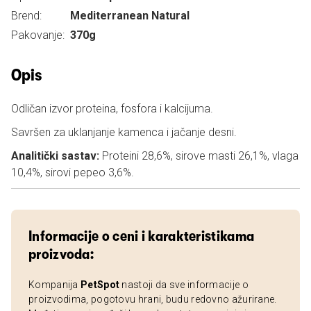
Brend:
Mediterranean Natural
Pakovanje:
370g
Opis
Odličan izvor proteina, fosfora i kalcijuma.
Savršen za uklanjanje kamenca i jačanje desni.
Analitički sastav:
Proteini 28,6%, sirove masti 26,1%, vlaga
10,4%, sirovi pepeo 3,6%.
Informacije o ceni i karakteristikama
proizvoda:
Kompanija
PetSpot
nastoji da sve informacije o
proizvodima, pogotovu hrani, budu redovno ažurirane.