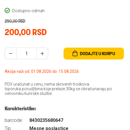
Dostupno odmah
250,00 RSD
200,00 RSD
DODAJTE U KORPU
Akcija važi od: 01.08.2026 do: 15.08.2026
PDV uračunat u cenu, nema skrivenih troškova.
Isporuka porudžbina koje prelaze 30kg se obračunavaju po
cenovniku kurirske službe.
Karakteristike:
barcode:
8430235680647
Tip:
Mesne poslastice