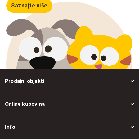
Saznajte više
Prodajni objekti
Online kupovina
Opšti uslovi
Info
Politika privatnosti