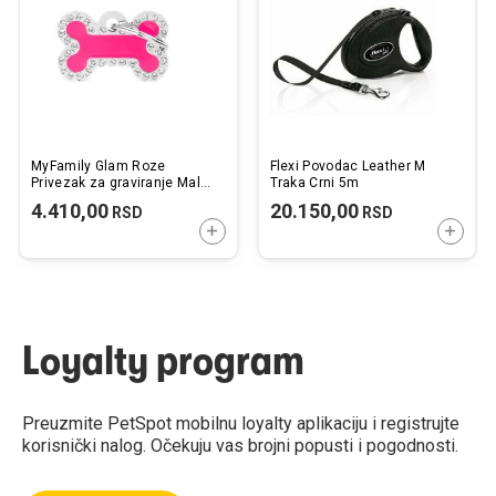
želja
želj
MyFamily Glam Roze
Flexi Povodac Leather M
Privezak za graviranje Mala
Traka Crni 5m
Koska sa Cirkonima
4.410,00
20.150,00
RSD
RSD
30x19mm
DODAJTE U KORPU
DODAJ
Loyalty program
Preuzmite PetSpot mobilnu loyalty aplikaciju i registrujte
korisnički nalog. Očekuju vas brojni popusti i pogodnosti.