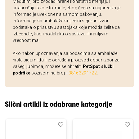
Međutim, proizvođači hrane konstatno menjaju i
unapređuju svoje formule, zbog čega su najpreciznije
informacije uvek one na samom pakovanju.
Informacije sa ambalaže su jedini siguran izvor
podataka o prisustvu sastojaka koje možda želite da
izbegnete, kao i podataka o sastavu i hranljivim
vrednostima.
Ako nakon upoznavanja sa podacima sa ambalaže
niste sigurni da li je određeni proizvod dobar izbor za
vašeg ljubimca, možete se obratiti
PetSpot službi
podrške
pozivom na broj
+38163291722
.
Slični artikli iz odabrane kategorije
Dodaj
Uporedi
Dod
Upo
u
u
listu
listu