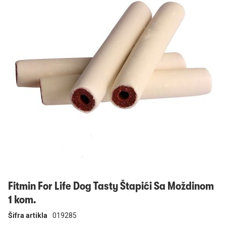
Prijavi se
Fitmin For Life Dog Tasty Štapići Sa Moždinom
1 kom.
Šifra artikla
019285