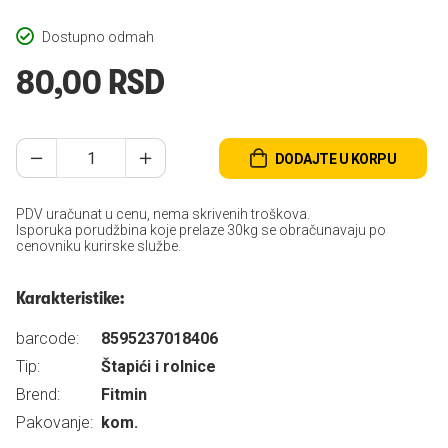
Dostupno odmah
80,00 RSD
DODAJTE U KORPU
PDV uračunat u cenu, nema skrivenih troškova.
Isporuka porudžbina koje prelaze 30kg se obračunavaju po
cenovniku kurirske službe.
Karakteristike:
barcode:
8595237018406
Tip:
Štapići i rolnice
Brend:
Fitmin
Pakovanje:
kom.