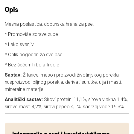
Opis
Mesna poslastica, dopunska hrana za pse.
* Promoviše zdrave zube
* Lako svarljiv
* Oblik pogodan za sve pse
* Bez šećernih boja ili soje
Sastav:
Žitarice, meso i proizvodi životinjskog porekla,
nusproizvodi biljnog porekla, derivati surutke, ulja i masti,
mineralne materije.
Analitički sastav:
Sirovi proteini 11,1%, sirova vlakna 1,4%,
sirove masti 4,2%, sirovi pepeo 4,1%, sadržaj vode 19,3%.