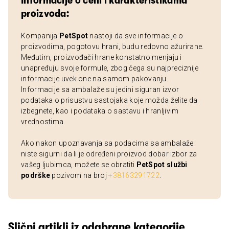
Informacije o ceni i karakteristikama
proizvoda:
Kompanija
PetSpot
nastoji da sve informacije o
proizvodima, pogotovu hrani, budu redovno ažurirane.
Međutim, proizvođači hrane konstatno menjaju i
unapređuju svoje formule, zbog čega su najpreciznije
informacije uvek one na samom pakovanju.
Informacije sa ambalaže su jedini siguran izvor
podataka o prisustvu sastojaka koje možda želite da
izbegnete, kao i podataka o sastavu i hranljivim
vrednostima.
Ako nakon upoznavanja sa podacima sa ambalaže
niste sigurni da li je određeni proizvod dobar izbor za
vašeg ljubimca, možete se obratiti
PetSpot službi
podrške
pozivom na broj
+38163291722
.
Slični artikli iz odabrane kategorije