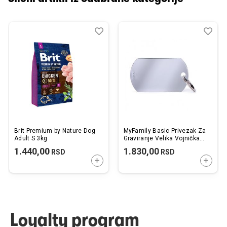
Dodaj
Uporedi
Dod
Upo
u
u
listu
listu
želja
želj
Brit Premium by Nature Dog
MyFamily Basic Privezak Za
Adult S 3kg
Graviranje Velika Vojnička
Pločica
1.440,00
1.830,00
RSD
RSD
DODAJTE U KORPU
DODAJ
Loyalty program