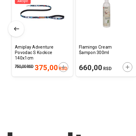
u
u
u
listu
listu
listu
želja
želja
želj
Amiplay Adventure
Flamingo Cream
Povodac S Kockice
Šampon 300ml
140x1cm
ODAJTE U KORPU
DODAJTE U KORPU
DOD
375,00
660,00
750,00
RSD
SD
RSD
RSD