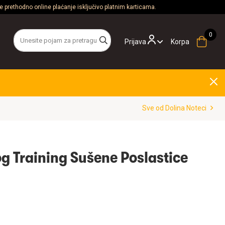
 prethodno online plaćanje isključivo platnim karticama.
Prijava
Korpa
Sve od Dolina Noteci
og Training Sušene Poslastice