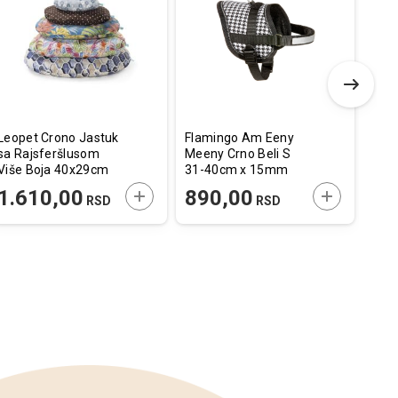
u
u
listu
listu
želja
želja
Leopet Crono Jastuk
Flamingo Am Eeny
Vest
sa Rajsferšlusom
Meeny Crno Beli S
Prob
Više Boja 40x29cm
31-40cm x 15mm
Kesi
Mač
E U KORPU
DODAJTE U KORPU
DODAJTE U
1.610,00
890,00
30
RSD
RSD