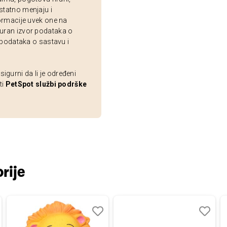
statno menjaju i
ormacije uvek one na
uran izvor podataka o
 podataka o sastavu i
gurni da li je određeni
ti
PetSpot službi podrške
rije
aj
redi
Dodaj
Uporedi
Dodaj
Uporedi