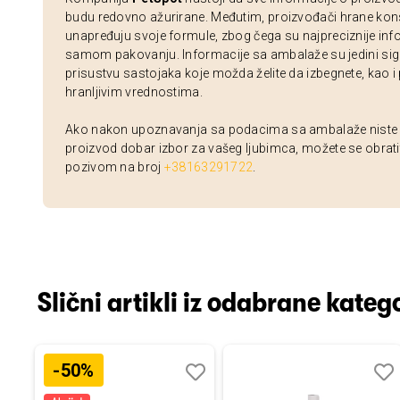
budu redovno ažurirane. Međutim, proizvođači hrane kon
unapređuju svoje formule, zbog čega su najpreciznije inf
samom pakovanju. Informacije sa ambalaže su jedini sig
prisustvu sastojaka koje možda želite da izbegnete, kao i
hranljivim vrednostima.
Ako nakon upoznavanja sa podacima sa ambalaže niste si
proizvod dobar izbor za vašeg ljubimca, možete se obrati
pozivom na broj
+38163291722
.
Slični artikli iz odabrane katego
-50%
Dodaj
Uporedi
Dodaj
Uporedi
Dod
Upo