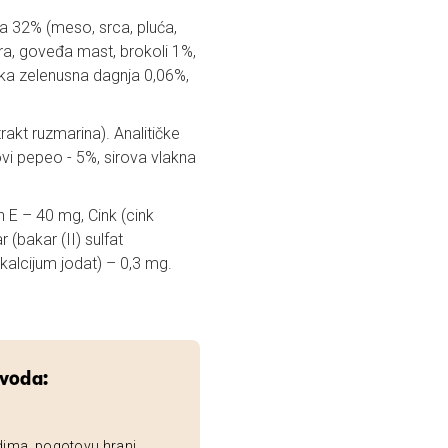
na 32% (meso, srca, pluća,
pira, goveđa mast, brokoli 1%,
dska zelenusna dagnja 0,06%,
trakt ruzmarina). Analitičke
ovi pepeo - 5%, sirova vlakna
 E – 40 mg, Cink (cink
(bakar (II) sulfat
kalcijum jodat) – 0,3 mg.
zvoda:
dima, pogotovu hrani,