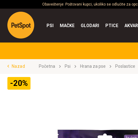
Obaveštenje: Poštovani kupci, ukoliko se odlučite za op
PSI
MAČKE
GLODARI
PTICE
AKVAR
Nazad
Početna
Psi
Hrana za pse
Poslastice
-20%