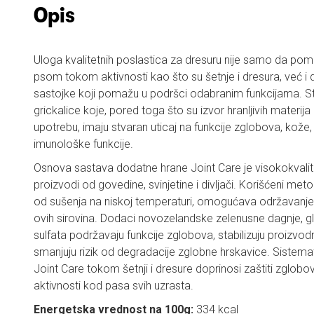
Opis
Uloga kvalitetnih poslastica za dresuru nije samo da po
psom tokom aktivnosti kao što su šetnje i dresura, već i
sastojke koji pomažu u podršci odabranim funkcijama. Stog
grickalice koje, pored toga što su izvor hranljivih materija
upotrebu, imaju stvaran uticaj na funkcije zglobova, kože, 
imunološke funkcije.
Osnova sastava dodatne hrane Joint Care je visokokvalite
proizvodi od govedine, svinjetine i divljači. Korišćeni meto
od sušenja na niskoj temperaturi, omogućava održavanje 
ovih sirovina. Dodaci novozelandske zelenusne dagnje, gl
sulfata podržavaju funkcije zglobova, stabilizuju proizvodnj
smanjuju rizik od degradacije zglobne hrskavice. Sistem
Joint Care tokom šetnji i dresure doprinosi zaštiti zglobo
aktivnosti kod pasa svih uzrasta.
Energetska vrednost na 100g:
334 kcal