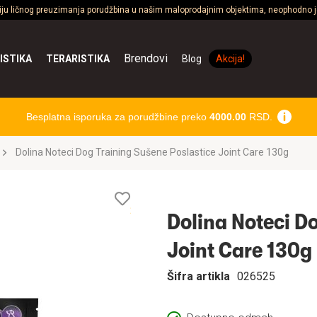
ciju ličnog preuzimanja porudžbina u našim maloprodajnim objektima, neophodno je
Brendovi
ISTIKA
TERARISTIKA
Blog
Akcija!
Besplatna isporuka za porudžbine preko
4000.00
RSD.
Dolina Noteci Dog Training Sušene Poslastice Joint Care 130g
Lista
želja
Dolina Noteci D
Joint Care 130g
Šifra artikla
026525