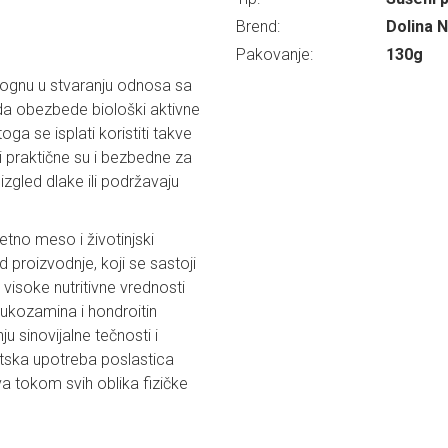
Brend:
Dolina 
Pakovanje:
130g
mognu u stvaranju odnosa sa
 da obezbede biološki aktivne
a se isplati koristiti takve
 i praktične su i bezbedne za
izgled dlake ili podržavaju
tno meso i životinjski
d proizvodnje, koji se sastoji
visoke nutritivne vrednosti
ukozamina i hondroitin
u sinovijalne tečnosti i
atska upotreba poslastica
va tokom svih oblika fizičke