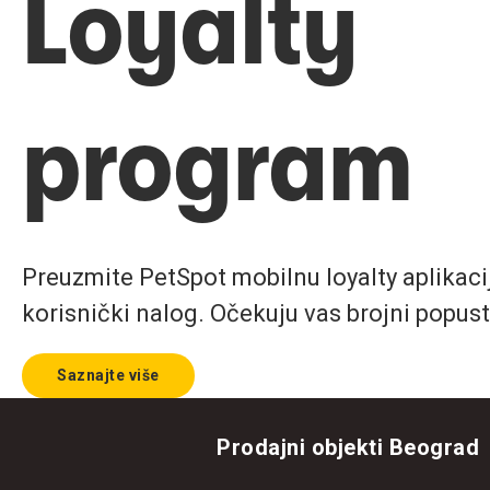
Loyalty
program
Preuzmite PetSpot mobilnu loyalty aplikaciju
korisnički nalog. Očekuju vas brojni popust
Saznajte više
Prodajni objekti Beograd