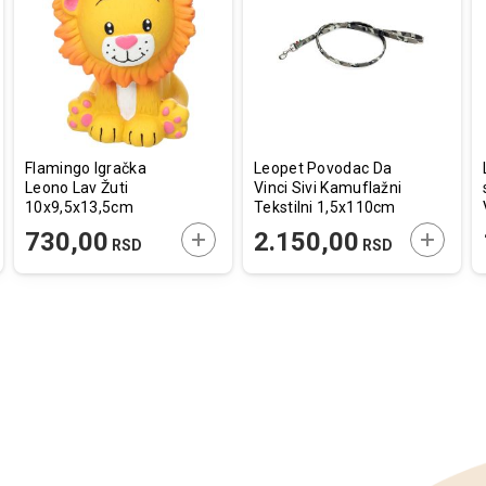
u
u
listu
listu
a
želja
želja
Flamingo Igračka
Leopet Povodac Da
Leono Lav Žuti
Vinci Sivi Kamuflažni
10x9,5x13,5cm
Tekstilni 1,5x110cm
AJTE U KORPU
DODAJTE U KORPU
DODAJT
730,00
2.150,00
RSD
RSD