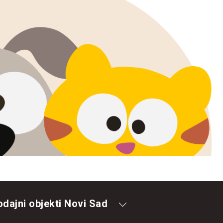
odajni objekti Novi Sad