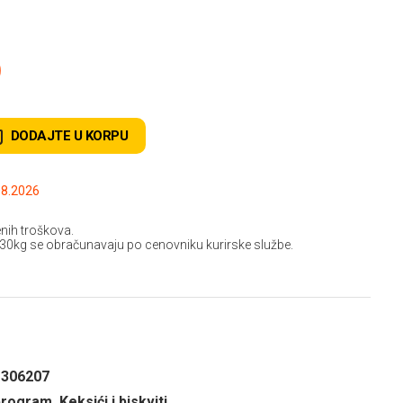
D
DODAJTE U KORPU
.2026 do: 15.08.2026
nih troškova.
 30kg se obračunavaju po cenovniku kurirske službe.
1306207
rogram, Keksići i biskviti