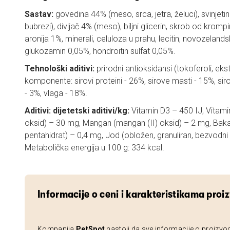
Sastav:
govedina 44% (meso, srca, jetra, želuci), svinjeti
bubrezi), divljač 4% (meso), biljni glicerin, skrob od krom
aronija 1%, minerali, celuloza u prahu, lecitin, novozelan
glukozamin 0,05%, hondroitin sulfat 0,05%.
Tehnološki aditivi:
prirodni antioksidansi (tokoferoli, eks
komponente: sirovi proteini - 26%, sirove masti - 15%, sir
- 3%, vlaga - 18%.
Aditivi: dijetetski aditivi/kg:
Vitamin D3 – 450 IJ, Vitamin
oksid) – 30 mg, Mangan (mangan (II) oksid) – 2 mg, Bakar 
pentahidrat) – 0,4 mg, Jod (obložen, granuliran, bezvodni 
Metabolička energija u 100 g: 334 kcal.
Informacije o ceni i karakteristikama proi
Kompanija
PetSpot
nastoji da sve informacije o proizvo