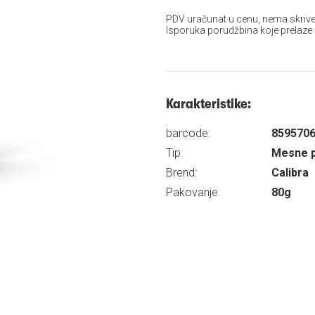
PDV uračunat u cenu, nema skrive
Isporuka porudžbina koje prelaze
Karakteristike:
barcode:
859570
Tip:
Mesne p
Brend:
Calibra
Pakovanje:
80g