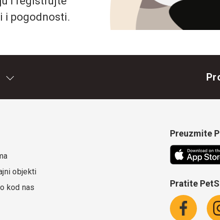
 i registrujte
i i pogodnosti.
Pr
Preuzmite Pe
ma
jni objekti
Pratite Pet
o kod nas