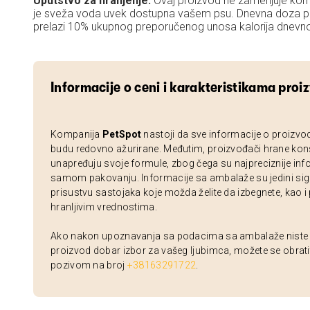
Uputstvo za hranjenje:
Ovaj proizvod ne zamenjuje komp
je sveža voda uvek dostupna vašem psu. Dnevna doza pos
prelazi 10% ukupnog preporučenog unosa kalorija dnevn
Informacije o ceni i karakteristikama proi
Kompanija
PetSpot
nastoji da sve informacije o proizvo
budu redovno ažurirane. Međutim, proizvođači hrane kon
unapređuju svoje formule, zbog čega su najpreciznije inf
samom pakovanju. Informacije sa ambalaže su jedini sig
prisustvu sastojaka koje možda želite da izbegnete, kao i
hranljivim vrednostima.
Ako nakon upoznavanja sa podacima sa ambalaže niste si
proizvod dobar izbor za vašeg ljubimca, možete se obrati
pozivom na broj
+38163291722
.