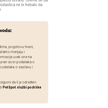
letnu ishranu. Uverite se da
lastica ne bi trebalo da
o.
zvoda:
dima, pogotovu hrani,
statno menjaju i
ormacije uvek one na
uran izvor podataka o
 podataka o sastavu i
gurni da li je određeni
ti
PetSpot službi podrške