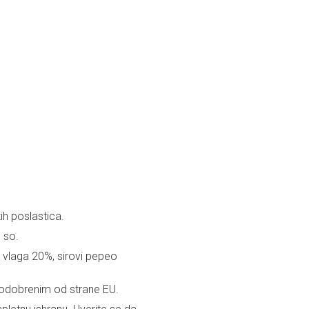
ih poslastica.
, so.
, vlaga 20%, sirovi pepeo
odobrenim od strane EU.