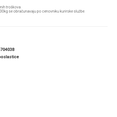
nih troškova.
 30kg se obračunavaju po cenovniku kurirske službe.
6704038
oslastice