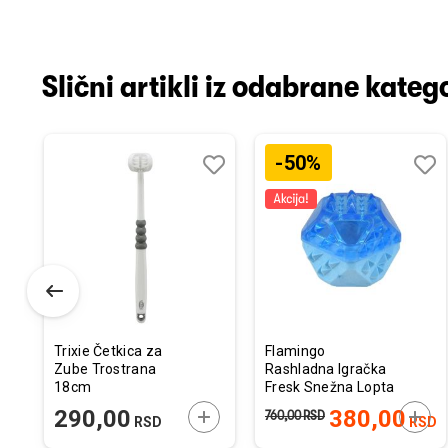
Slični artikli iz odabrane katego
-50%
odaj
poredi
Dodaj
Uporedi
Doda
Upor
u
u
istu
listu
listu
elja
želja
želja
Trixie Četkica za
Flamingo
Zube Trostrana
Rashladna Igračka
18cm
Fresk Snežna Lopta
Plava 8,3cm
ODAJTE U KORPU
DODAJTE U KORPU
DODA
290,00
380,00
760,00
RSD
RSD
RSD