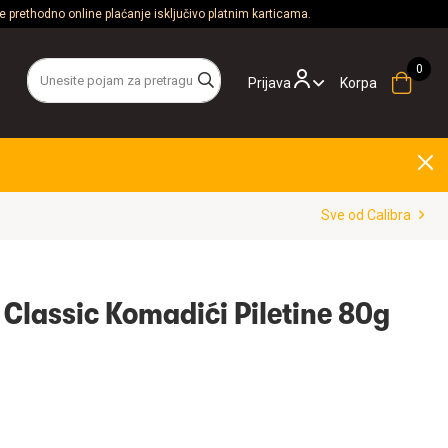
 prethodno online plaćanje isključivo platnim karticama.
Prijava
Korpa
Sve od Calibra
 Classic Komadići Piletine 80g