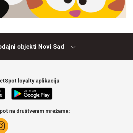
odajni objekti Novi Sad
tSpot loyalty aplikaciju
Spot na društvenim mrežama: