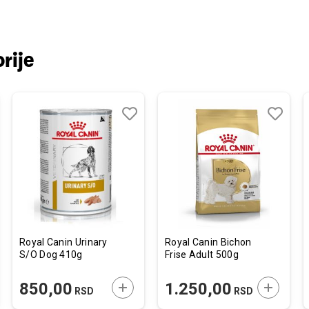
rije
j
edi
Dodaj
Uporedi
Dodaj
Uporedi
u
u
listu
listu
želja
želja
Royal Canin Urinary
Royal Canin Bichon
S/O Dog 410g
Frise Adult 500g
JTE U KORPU
DODAJTE U KORPU
DODAJTE
850,00
1.250,00
RSD
RSD