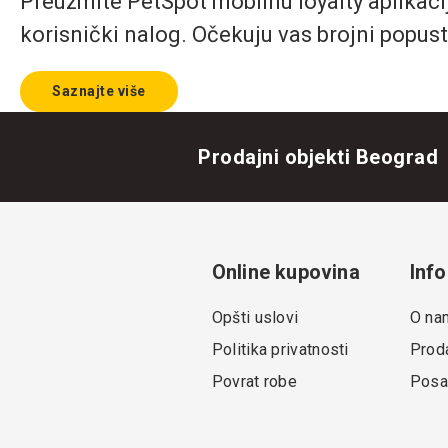
Preuzmite PetSpot mobilnu loyalty aplikaciju
korisnički nalog. Očekuju vas brojni popust
Saznajte više
Prodajni objekti Beograd
Online kupovina
Info
Opšti uslovi
O na
Politika privatnosti
Proda
Povrat robe
Posa