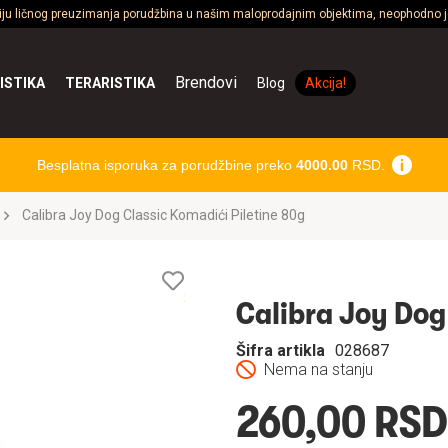
ciju ličnog preuzimanja porudžbina u našim maloprodajnim objektima, neophodno je
Brendovi
ISTIKA
TERARISTIKA
Blog
Akcija!
Besplatna isporuka za porudžbine preko
4000.00
RSD.
Calibra Joy Dog Classic Komadići Piletine 80g
Lista
želja
Calibra Joy Dog
Šifra artikla
028687
Nema na stanju
260,00 RSD