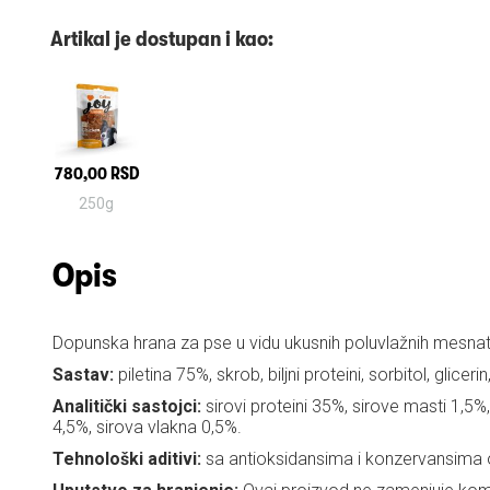
Artikal je dostupan i kao:
780,00 RSD
250g
Opis
Dopunska hrana za pse u vidu ukusnih poluvlažnih mesnat
Sastav:
piletina 75%, skrob, biljni proteini, sorbitol, glicerin
Analitički sastojci:
sirovi proteini 35%, sirove masti 1,5%
4,5%, sirova vlakna 0,5%.
Tehnološki aditivi:
sa antioksidansima i konzervansima 