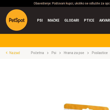
Obaveštenje: Poštovani kupci, ukoliko se odlučite za op
PSI
MAČKE
GLODARI
PTICE
AKVAR
Nazad
Početna
Psi
Hrana za pse
Poslastice