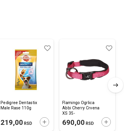
Dodaj
Uporedi
Dodaj
Uporedi
u
u
listu
listu
želja
želja
Pedigree Dentastix
Flamingo Ogrlica
Cal
Male Rase 110g
Abbi Cherry Crvena
Pre
XS 35-
Sen
40cmx20mm
 U KORPU
DODAJTE U KORPU
DODAJTE U 
219,00
690,00
7
RSD
RSD