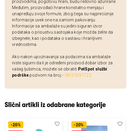
proizvodima, pogotovu hrani, budu redovno ažurirane.
Međutim, proizvođači hrane konstatno menjaju i
unapređuju svoje formule, zbog čega su najpreciznije
informacije uvek one na samom pakovanju.
Informacije sa ambalaže su jedini siguran izvor
podataka o prisustvu sastojaka koje možda želite da
izbegnete, kao i podataka o sastavu i hranljivim
vrednostima.
Ako nakon upoznavanja sa podacima sa ambalaže
niste sigurni da li je određeni proizvod dobar izbor za
vašeg ljubimca, možete se obratiti
PetSpot službi
podrške
pozivom na broj
+38163291722
.
Slični artikli iz odabrane kategorije
Dodaj
Uporedi
Dod
Upo
-20%
-20%
u
u