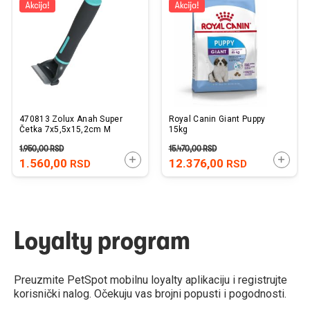
listu
listu
želja
želj
470813 Zolux Anah Super
Royal Canin Giant Puppy
Četka 7x5,5x15,2cm M
15kg
1.950,00
RSD
15.470,00
RSD
DODAJTE U KORPU
DODAJ
1.560,00
12.376,00
RSD
RSD
Loyalty program
Preuzmite PetSpot mobilnu loyalty aplikaciju i registrujte
korisnički nalog. Očekuju vas brojni popusti i pogodnosti.