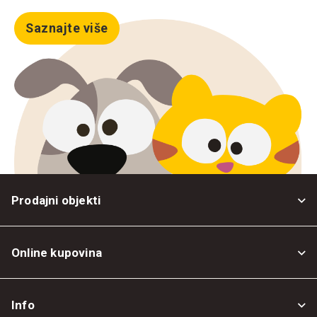
Saznajte više
Prodajni objekti
Online kupovina
Opšti uslovi
Info
Politika privatnosti