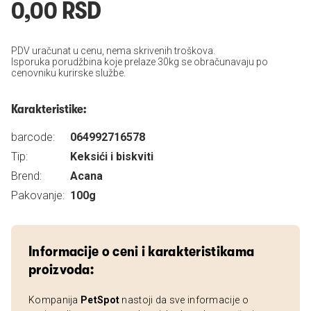
0,00 RSD
PDV uračunat u cenu, nema skrivenih troškova.
Isporuka porudžbina koje prelaze 30kg se obračunavaju po
cenovniku kurirske službe.
Karakteristike:
barcode:
064992716578
Tip:
Keksići i biskviti
Brend:
Acana
Pakovanje:
100g
Informacije o ceni i karakteristikama
proizvoda:
Kompanija
PetSpot
nastoji da sve informacije o