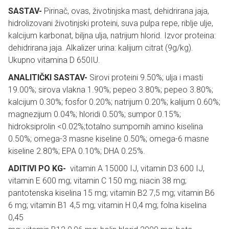
SASTAV-
Pirinač, ovas, životinjska mast, dehidrirana jaja,
hidrolizovani životinjski proteini, suva pulpa repe, riblje ulje,
kalcijum karbonat, biljna ulja, natrijum hlorid. Izvor proteina:
dehidrirana jaja. Alkalizer urina: kalijum citrat (9g/kg).
Ukupno vitamina D 650IU.
ANALITIČKI SASTAV-
Sirovi proteini 9.50%; ulja i masti
19.00%; sirova vlakna 1.90%; pepeo 3.80%; pepeo 3.80%;
kalcijum 0.30%; fosfor 0.20%; natrijum 0.20%; kalijum 0.60%;
magnezijum 0.04%; hloridi 0.50%; sumpor 0.15%;
hidroksiprolin <0.02%;totalno sumpornih amino kiselina
0.50%; omega-3 masne kiseline 0.50%; omega-6 masne
kiseline 2.80%; EPA 0.10%; DHA 0.25%.
ADITIVI PO KG-
vitamin A 15000 IJ, vitamin D3 600 IJ,
vitamin E 600 mg; vitamin C 150 mg; niacin 38 mg;
pantotenska kiselina 15 mg; vitamin B2 7,5 mg; vitamin B6
6 mg; vitamin B1 4,5 mg; vitamin H 0,4 mg; folna kiselina
0,45