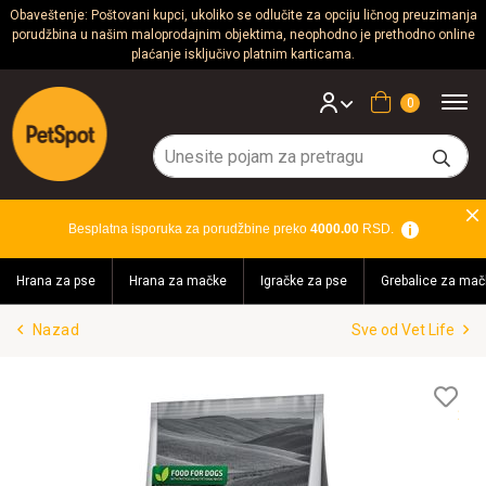
Obaveštenje: Poštovani kupci, ukoliko se odlučite za opciju ličnog preuzimanja
porudžbina u našim maloprodajnim objektima, neophodno je prethodno online
Psi
plaćanje isključivo platnim karticama.
Mačke
Korpa
Glodari
Ptice
Besplatna isporuka za porudžbine preko
4000.00
RSD.
Akvaristika
Hrana za pse
Hrana za mačke
Igračke za pse
Grebalice za mač
Teraristika
Nazad
Sve od Vet Life
Brendovi
Blog
Lis
želj
Akcija!