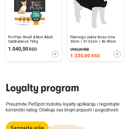
Pro Plan Small & Mini Adult
Flamingo Jakna Boso Crna
OptiBalance 700g
30cm / 31-32cm / 46-49cm
1.040,00
RSD
1.900,00
RSD
DODAJTE U KORPU
DODAJ
1.330,00
RSD
Loyalty program
Preuzmite PetSpot mobilnu loyalty aplikaciju i registrujte
korisnički nalog. Očekuju vas brojni popusti i pogodnosti.
Saznajte više