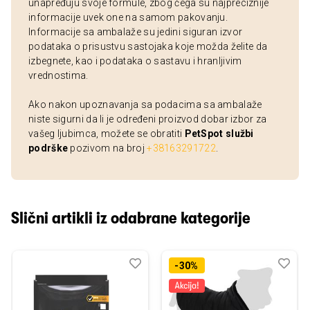
unapređuju svoje formule, zbog čega su najpreciznije
informacije uvek one na samom pakovanju.
Informacije sa ambalaže su jedini siguran izvor
podataka o prisustvu sastojaka koje možda želite da
izbegnete, kao i podataka o sastavu i hranljivim
vrednostima.
Ako nakon upoznavanja sa podacima sa ambalaže
niste sigurni da li je određeni proizvod dobar izbor za
vašeg ljubimca, možete se obratiti
PetSpot službi
podrške
pozivom na broj
+38163291722
.
Slični artikli iz odabrane kategorije
Dodaj
Uporedi
Dod
Upo
-30%
u
u
listu
listu
želja
želj