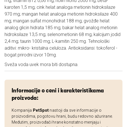
mg; vitamin B12 0,06 mg; holin hlorid 2000 mg; beta-
karoten 1,5 mg; cink helat analoga metionin hidroksilaze
970 mg; mangan helat analoga metionin hidroksilaze 400
mg; mangan sulfat monohidrat 188 mg; gvožđe helat
analog glicin hidrata 185 mg; bakar helat analog metionin
hidroksilaze 13,5 mg; selenometionin 68 mg; kalcijum jodid
2,4 mg; taurin 1000 mg; L-karnitin 250 mg. Tehnološki
aditivi: mikro- kristalna celuloza. Antioksidansi: tokoferol -
bogat prirodni izvor 10mg.
Sveža voda uvek mora biti dostupna.
Informacije o ceni i karakteristikama
proizvoda:
Kompanija
PetSpot
nastoji da sve informacije o
proizvodima, pogotovu hrani, budu redovno ažurirane.
Međutim, proizvođači hrane konstatno menjaju i