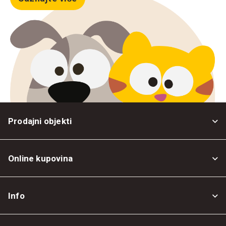
Prodajni objekti
Online kupovina
Opšti uslovi
Info
Politika privatnosti
O nama
Povrat robe