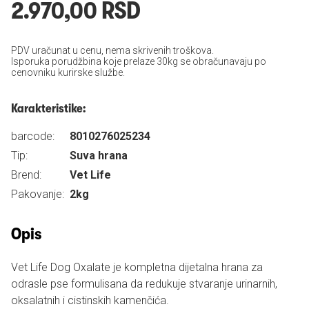
2.970,00 RSD
PDV uračunat u cenu, nema skrivenih troškova.
Isporuka porudžbina koje prelaze 30kg se obračunavaju po
cenovniku kurirske službe.
Karakteristike:
barcode:
8010276025234
Tip:
Suva hrana
Brend:
Vet Life
Pakovanje:
2kg
Opis
Vet Life Dog Oxalate je kompletna dijetalna hrana za
odrasle pse formulisana da redukuje stvaranje urinarnih,
oksalatnih i cistinskih kamenčića.