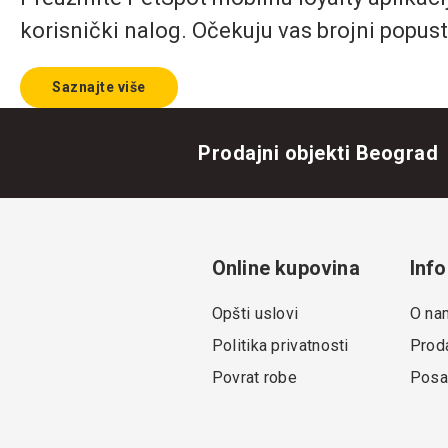
korisnički nalog. Očekuju vas brojni popust
Saznajte više
Prodajni objekti Beograd
Online kupovina
Info
Opšti uslovi
O na
Politika privatnosti
Proda
Povrat robe
Posa