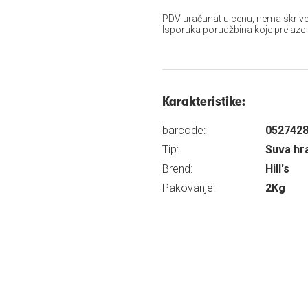
PDV uračunat u cenu, nema skrive
Isporuka porudžbina koje prelaze
Karakteristike:
barcode:
052742
Tip:
Suva hr
Brend:
Hill's
Pakovanje:
2Kg