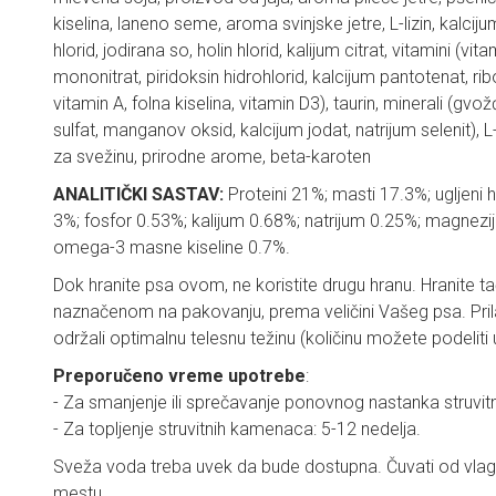
kiselina, laneno seme, aroma svinjske jetre, L-lizin, kalcijum-
hlorid, jodirana so, holin hlorid, kalijum citrat, vitamini (vit
mononitrat, piridoksin hidrohlorid, kalcijum pantotenat, ribo
vitamin A, folna kiselina, vitamin D3), taurin, minerali (gvo
sulfat, manganov oksid, kalcijum jodat, natrijum selenit), L
za svežinu, prirodne arome, beta-karoten
ANALITIČKI SASTAV:
Proteini 21%; masti 17.3%; ugljeni h
3%; fosfor 0.53%; kalijum 0.68%; natrijum 0.25%; magnezij
omega-3 masne kiseline 0.7%.
Dok hranite psa ovom, ne koristite drugu hranu. Hranite 
naznačenom na pakovanju, prema veličini Vašeg psa. Prila
održali optimalnu telesnu težinu (količinu možete podeliti 
Preporučeno vreme upotrebe
:
- Za smanjenje ili sprečavanje ponovnog nastanka struvi
- Za topljenje struvitnih kamenaca: 5-12 nedelja.
Sveža voda treba uvek da bude dostupna. Čuvati od vla
mestu.