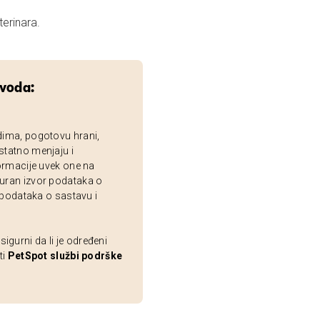
erinara.
zvoda:
dima, pogotovu hrani,
statno menjaju i
ormacije uvek one na
uran izvor podataka o
 podataka o sastavu i
gurni da li je određeni
ti
PetSpot službi podrške