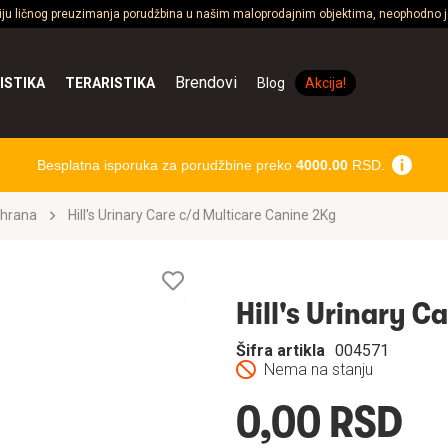
ciju ličnog preuzimanja porudžbina u našim maloprodajnim objektima, neophodno je
Brendovi
ISTIKA
TERARISTIKA
Blog
Akcija!
Besplatna isporuka za porudžbine preko
4000.00
RSD.
 hrana
Hill's Urinary Care c/d Multicare Canine 2Kg
Lista
želja
Hill's Urinary C
Šifra artikla
004571
Nema na stanju
0,00 RSD