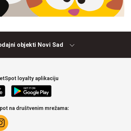
odajni objekti Novi Sad
tSpot loyalty aplikaciju
Spot na društvenim mrežama: