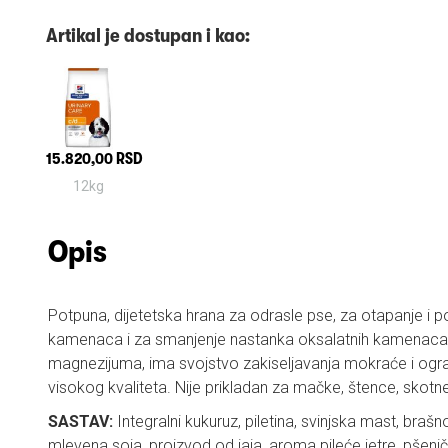
Artikal je dostupan i kao:
15.820,00 RSD
12kg
Opis
Potpuna, dijetetska hrana za odrasle pse, za otapanje i p
kamenaca i za smanjenje nastanka oksalatnih kamenaca. 
magnezijuma, ima svojstvo zakiseljavanja mokraće i ogra
visokog kvaliteta. Nije prikladan za mačke, štence, skotne 
SASTAV:
Integralni kukuruz, piletina, svinjska mast, braš
mlevena soja, proizvod od jaja, aroma pileće jetre, pšeničn