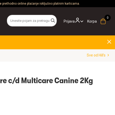
 prethodno online plaćanje isključivo platnim karticama.
Prijava
Korpa
Sve od Hill's
are c/d Multicare Canine 2Kg