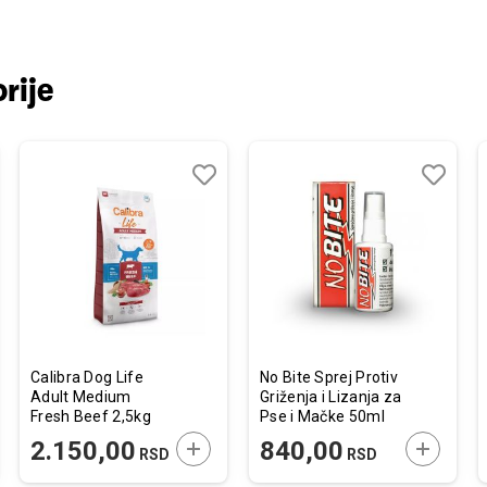
rije
j
edi
Dodaj
Uporedi
Dodaj
Uporedi
u
u
listu
listu
želja
želja
Calibra Dog Life
No Bite Sprej Protiv
Adult Medium
Griženja i Lizanja za
Fresh Beef 2,5kg
Pse i Mačke 50ml
JTE U KORPU
DODAJTE U KORPU
DODAJTE
2.150,00
840,00
RSD
RSD