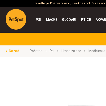
Obaveštenje: Poštovani kupci, ukoliko se odlučite za op
PSI
MAČKE
GLODARI
PTICE
AKVAR
Nazad
Početna
Psi
Hrana za pse
Medicinska