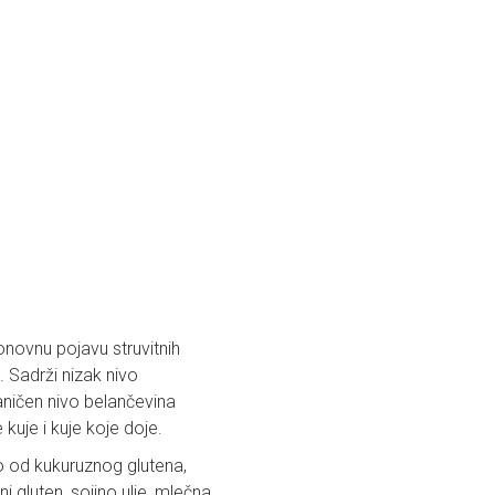
onovnu pojavu struvitnih
Sadrži nizak nivo
ničen nivo belančevina
kuje i kuje koje doje.
no od kukuruznog glutena,
i gluten, sojino ulje, mlečna