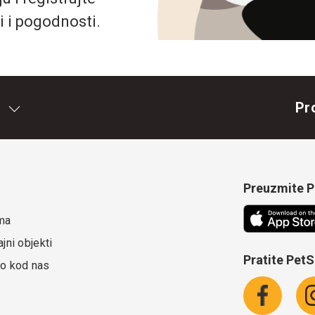
i i pogodnosti.
Pr
Preuzmite Pe
ma
jni objekti
Pratite Pet
o kod nas