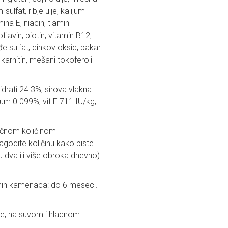
sulfat, ribje ulje, kalijum
amina E, niacin, tiamin
flavin, biotin, vitamin B12,
žđe sulfat, cinkov oksid, bakar
-karnitin, mešani tokoferoli
idrati 24.3%; sirova vlakna
um 0.099%; vit E 711 IU/kg;
tačnom količinom
godite količinu kako biste
u dva ili više obroka dnevno).
tnih kamenaca: do 6 meseci.
ge, na suvom i hladnom