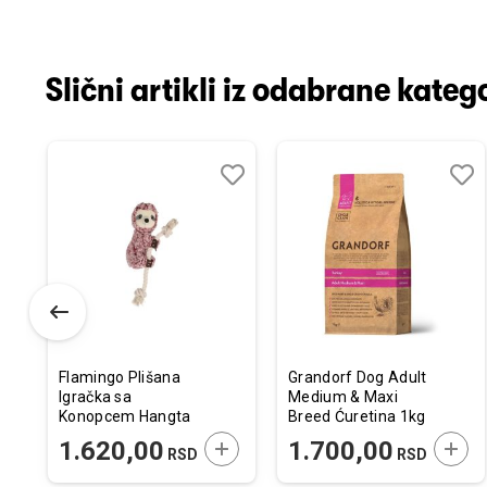
Slični artikli iz odabrane katego
odaj
poredi
Dodaj
Uporedi
Doda
Upor
u
u
istu
listu
listu
elja
želja
želja
Flamingo Plišana
Grandorf Dog Adult
Igračka sa
Medium & Maxi
Konopcem Hangta
Breed Ćuretina 1kg
Lenjivac Roze L
ODAJTE U KORPU
DODAJTE U KORPU
DODA
1.620,00
1.700,00
RSD
RSD
RSD
30cm