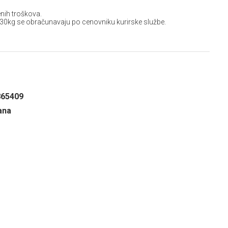
nih troškova.
 30kg se obračunavaju po cenovniku kurirske službe.
865409
ana