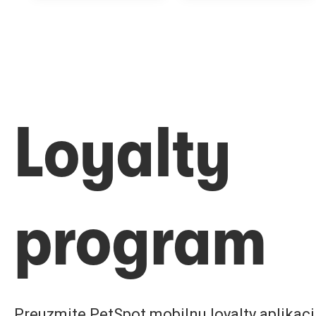
Loyalty
program
Preuzmite PetSpot mobilnu loyalty aplikaciju