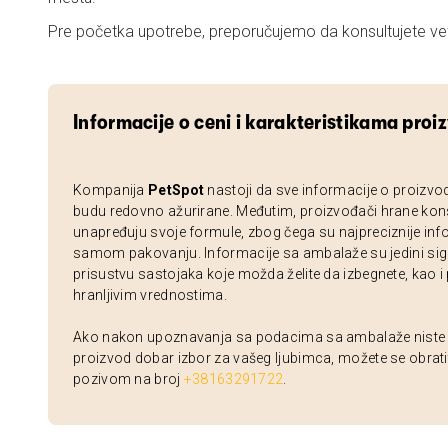
Pre početka upotrebe, preporučujemo da konsultujete vet
Informacije o ceni i karakteristikama proi
Kompanija
PetSpot
nastoji da sve informacije o proizvo
budu redovno ažurirane. Međutim, proizvođači hrane kon
unapređuju svoje formule, zbog čega su najpreciznije inf
samom pakovanju. Informacije sa ambalaže su jedini sig
prisustvu sastojaka koje možda želite da izbegnete, kao i
hranljivim vrednostima.
Ako nakon upoznavanja sa podacima sa ambalaže niste si
proizvod dobar izbor za vašeg ljubimca, možete se obrati
pozivom na broj
+38163291722
.