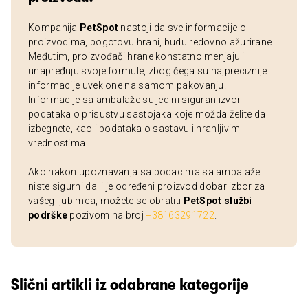
Kompanija
PetSpot
nastoji da sve informacije o
proizvodima, pogotovu hrani, budu redovno ažurirane.
Međutim, proizvođači hrane konstatno menjaju i
unapređuju svoje formule, zbog čega su najpreciznije
informacije uvek one na samom pakovanju.
Informacije sa ambalaže su jedini siguran izvor
podataka o prisustvu sastojaka koje možda želite da
izbegnete, kao i podataka o sastavu i hranljivim
vrednostima.
Ako nakon upoznavanja sa podacima sa ambalaže
niste sigurni da li je određeni proizvod dobar izbor za
vašeg ljubimca, možete se obratiti
PetSpot službi
podrške
pozivom na broj
+38163291722
.
Slični artikli iz odabrane kategorije