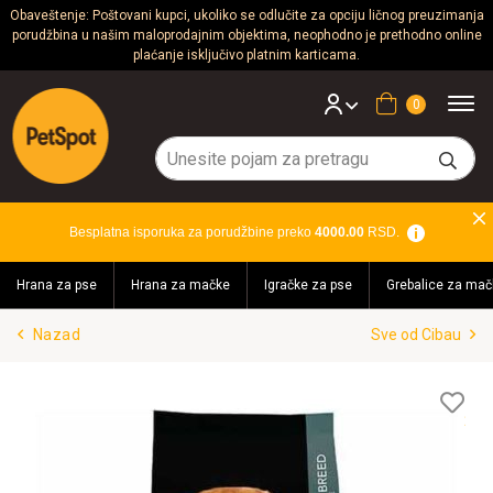
Obaveštenje: Poštovani kupci, ukoliko se odlučite za opciju ličnog preuzimanja
porudžbina u našim maloprodajnim objektima, neophodno je prethodno online
Psi
plaćanje isključivo platnim karticama.
Mačke
Korpa
Glodari
Ptice
Besplatna isporuka za porudžbine preko
4000.00
RSD.
Akvaristika
Hrana za pse
Hrana za mačke
Igračke za pse
Grebalice za mač
Teraristika
Nazad
Sve od Cibau
Brendovi
Blog
Lis
želj
Akcija!