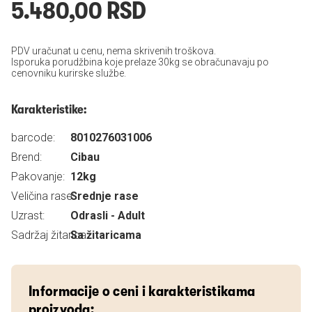
5.480,00 RSD
PDV uračunat u cenu, nema skrivenih troškova.
Isporuka porudžbina koje prelaze 30kg se obračunavaju po
cenovniku kurirske službe.
Karakteristike:
barcode:
8010276031006
Brend:
Cibau
Pakovanje:
12kg
Veličina rase:
Srednje rase
Uzrast:
Odrasli - Adult
Sadržaj žitarica:
Sa žitaricama
Informacije o ceni i karakteristikama
proizvoda: