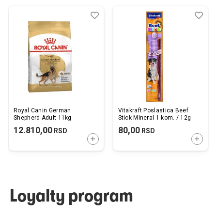
Dodaj
Uporedi
Dod
Upo
u
u
listu
listu
želja
želj
Royal Canin German
Vitakraft Poslastica Beef
Shepherd Adult 11kg
Stick Mineral 1 kom. / 12g
12.810,00
80,00
RSD
RSD
DODAJTE U KORPU
DODAJ
Loyalty program