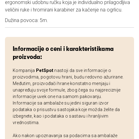
ergonomski udobnu ručku koja je individualno prilagodljiva
veličini ruke i hromirani karabiner za kačenje na ogrlicu.
Dužina povoca: 5m.
Informacije o ceni i karakteristikama
proizvoda:
Kompanija
PetSpot
nastoji da sve informacije o
proizvodima, pogotovu hrani, budu redovno ažurirane.
Međutim, proizvođači hrane konstatno menjaju i
unapređuju svoje formule, zbog čega su najpreciznije
informacije uvek one na samom pakovanju.
Informacije sa ambalaže su jedini siguran izvor
podataka o prisustvu sastojaka koje možda želite da
izbegnete, kao i podataka o sastavu i hranljivim
vrednostima.
Ako nakon upoznavanja sa podacima sa ambalaže