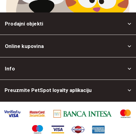
Prodajni objekti
Online kupovina
Opšti uslovi
Info
Politika privatnosti
O nama
Povrat robe
Preuzmite PetSpot loyalty aplikaciju
Prodajni objekti
Posao kod nas