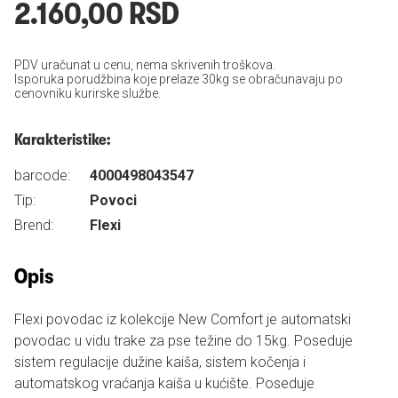
2.160,00 RSD
PDV uračunat u cenu, nema skrivenih troškova.
Isporuka porudžbina koje prelaze 30kg se obračunavaju po
cenovniku kurirske službe.
Karakteristike:
barcode:
4000498043547
Tip:
Povoci
Brend:
Flexi
Opis
Flexi povodac iz kolekcije New Comfort je automatski
povodac u vidu trake za pse težine do 15kg. Poseduje
sistem regulacije dužine kaiša, sistem kočenja i
automatskog vraćanja kaiša u kućište. Poseduje