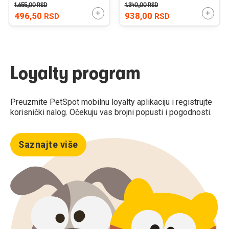
1.655,00
RSD
1.340,00
RSD
DODAJTE U KORPU
DODAJ
496,50
938,00
RSD
RSD
Loyalty program
Preuzmite PetSpot mobilnu loyalty aplikaciju i registrujte
korisnički nalog. Očekuju vas brojni popusti i pogodnosti.
Saznajte više