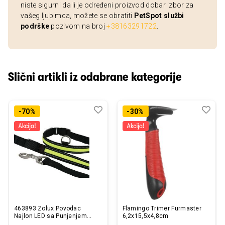
niste sigurni da li je određeni proizvod dobar izbor za
vašeg ljubimca, možete se obratiti
PetSpot službi
podrške
pozivom na broj
+38163291722
.
Slični artikli iz odabrane kategorije
Dodaj
Uporedi
Dod
Upo
-70%
-30%
u
u
listu
listu
želja
želj
463893 Zolux Povodac
Flamingo Trimer Furmaster
Najlon LED sa Punjenjem
6,2x15,5x4,8cm
1,2m