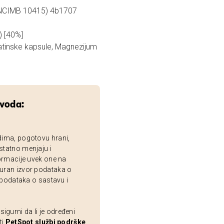
/ NCIMB 10415) 4b1707
) [40%]
latinske kapsule, Magnezijum
zvoda:
dima, pogotovu hrani,
statno menjaju i
ormacije uvek one na
uran izvor podataka o
 podataka o sastavu i
gurni da li je određeni
ti
PetSpot službi podrške