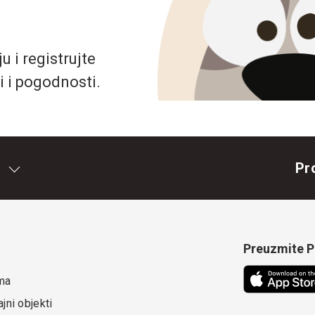
 i registrujte
i i pogodnosti.
Pr
Preuzmite Pe
ma
jni objekti