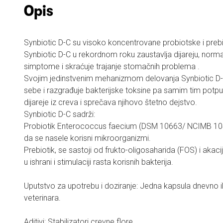
Opis
Synbiotic D-C su visoko koncentrovane probiotske i preb
Synbiotic D-C u rekordnom roku zaustavlja dijareju, norma
simptome i skraćuje trajanje stomačnih problema .
Svojim jedinstvenim mehanizmom delovanja Synbiotic D-C
sebe i razgrađuje bakterijske toksine pa samim tim potpu
dijareje iz creva i sprečava njihovo štetno dejstvo.
Synbiotic D-C sadrži:
Probiotik Enterococcus faecium (DSM 10663/ NCIMB 10
da se nasele korisni mikroorganizmi.
Prebiotik, se sastoji od frukto-oligosaharida (FOS) i akac
u ishrani i stimulaciji rasta korisnih bakterija.
Uputstvo za upotrebu i doziranje: Jedna kapsula dnevno i
veterinara.
Aditivi: Stabilizatori crevne flore.