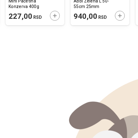
Mini Pačetina
Abbi Zelena L 50-
Konzerva 400g
55cm 25mm
JTE U KORPU
DODAJTE U KORPU
DODAJTE
227,00
940,00
RSD
RSD