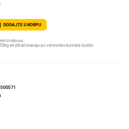
D
DODAJTE U KORPU
nih troškova.
 30kg se obračunavaju po cenovniku kurirske službe.
4500571
n