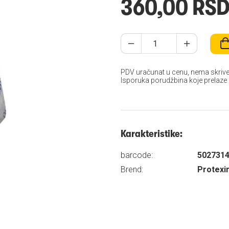
360,00 RS
PDV uračunat u cenu, nema skrive
Isporuka porudžbina koje prelaze
Karakteristike:
barcode:
502731
Brend:
Protexi