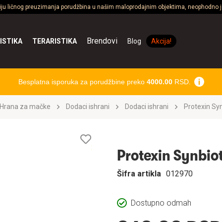
ciju ličnog preuzimanja porudžbina u našim maloprodajnim objektima, neophodno je
Brendovi
ISTIKA
TERARISTIKA
Blog
Akcija!
Besplatna isporuka za porudžbine preko
4000.00
RSD.
Hrana za mačke
Dodaci ishrani
Dodaci ishrani
Protexin Syn
Lista
želja
Protexin Synbio
Šifra artikla
012970
Dostupno odmah