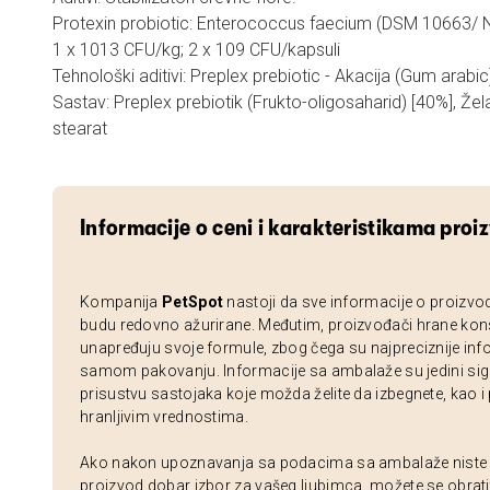
Protexin probiotic: Enterococcus faecium (DSM 10663
1 x 1013 CFU/kg; 2 x 109 CFU/kapsuli
Tehnološki aditivi: Preplex prebiotic - Akacija (Gum arabic
Sastav: Preplex prebiotik (Frukto-oligosaharid) [40%], Že
stearat
Informacije o ceni i karakteristikama proi
Kompanija
PetSpot
nastoji da sve informacije o proizvo
budu redovno ažurirane. Međutim, proizvođači hrane kon
unapređuju svoje formule, zbog čega su najpreciznije inf
samom pakovanju. Informacije sa ambalaže su jedini sig
prisustvu sastojaka koje možda želite da izbegnete, kao i
hranljivim vrednostima.
Ako nakon upoznavanja sa podacima sa ambalaže niste si
proizvod dobar izbor za vašeg ljubimca, možete se obrati