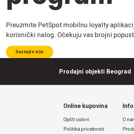
Preuzmite PetSpot mobilnu loyalty aplikaciju
korisnički nalog. Očekuju vas brojni popust
Saznajte više
Prodajni objekti Beograd
Online kupovina
Info
Opšti uslovi
O na
Politika privatnosti
Proda