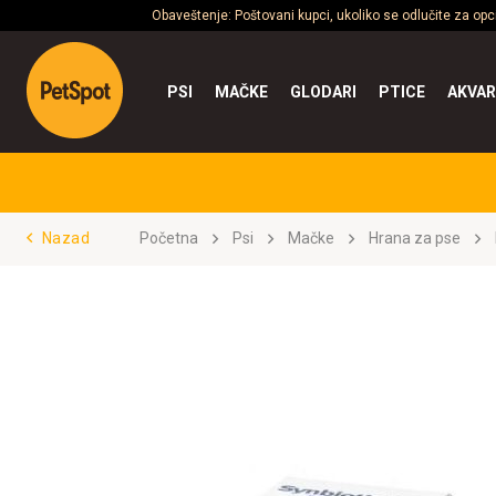
Obaveštenje: Poštovani kupci, ukoliko se odlučite za op
PSI
MAČKE
GLODARI
PTICE
AKVAR
Nazad
Početna
Psi
Mačke
Hrana za pse