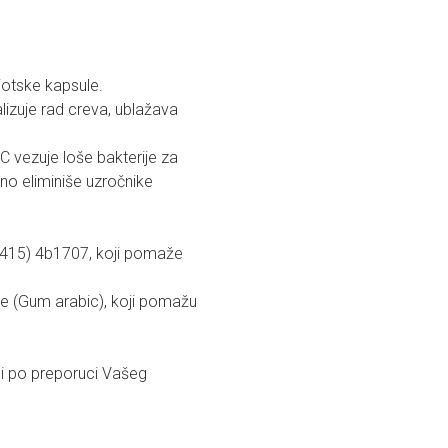
iotske kapsule.
lizuje rad creva, ublažava
 vezuje loše bakterije za
no eliminiše uzročnike
415) 4b1707, koji pomaže
ije (Gum arabic), koji pomažu
li po preporuci Vašeg