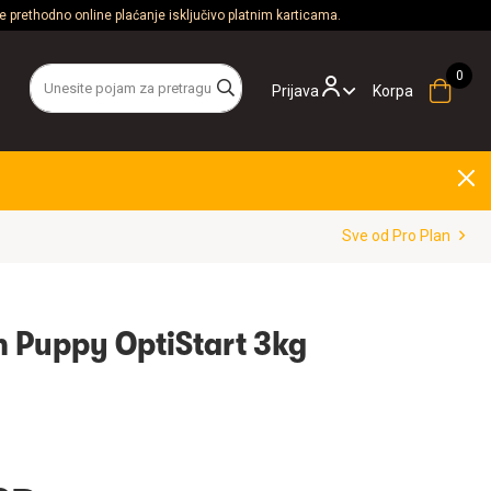
 prethodno online plaćanje isključivo platnim karticama.
Prijava
Korpa
Sve od Pro Plan
 Puppy OptiStart 3kg