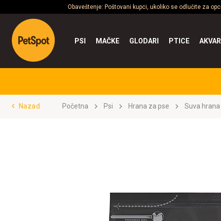
Obaveštenje: Poštovani kupci, ukoliko se odlučite za op
PSI
MAČKE
GLODARI
PTICE
AKVAR
Nazad
Početna
Psi
Hrana za pse
Suva hrana