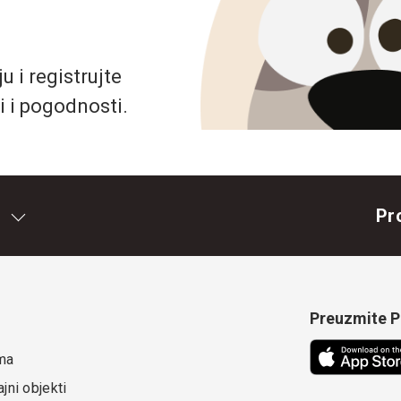
 i registrujte
i i pogodnosti.
Pr
Preuzmite Pe
ma
jni objekti