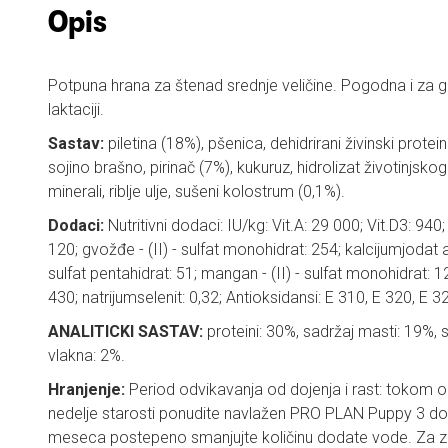
Opis
Potpuna hrana za štenad srednje veličine. Pogodna i za gr
laktaciji.
Sastav:
piletina (18%), pšenica, dehidrirani živinski protein
sojino brašno, pirinač (7%), kukuruz, hidrolizat životinjsk
minerali, riblje ulje, sušeni kolostrum (0,1%).
Dodaci:
Nutritivni dodaci: IU/kg: Vit.A: 29 000; Vit.D3: 940; 
120; gvožđe - (II) - sulfat monohidrat: 254; kalcijumjodat an
sulfat pentahidrat: 51; mangan - (II) - sulfat monohidrat: 
430; natrijumselenit: 0,32; Antioksidansi: E 310, E 320, E 3
ANALITICKI SASTAV:
proteini: 30%, sadržaj masti: 19%, s
vlakna: 2%.
Hranjenje:
Period odvikavanja od dojenja i rast: tokom o
nedelje starosti ponudite navlažen PRO PLAN Puppy 3 do
meseca postepeno smanjujte količinu dodate vode. Za zd