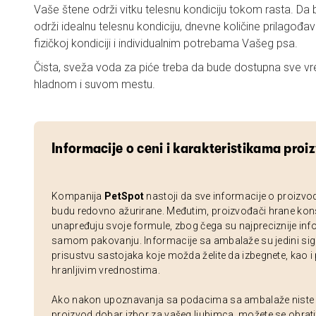
Vaše štene održi vitku telesnu kondiciju tokom rasta. D
održi idealnu telesnu kondiciju, dnevne količine prilagođa
fizičkoj kondiciji i individualnim potrebama Vašeg psa.
Čista, sveža voda za piće treba da bude dostupna sve vr
hladnom i suvom mestu.
Informacije o ceni i karakteristikama proi
Kompanija
PetSpot
nastoji da sve informacije o proizvo
budu redovno ažurirane. Međutim, proizvođači hrane kon
unapređuju svoje formule, zbog čega su najpreciznije inf
samom pakovanju. Informacije sa ambalaže su jedini sig
prisustvu sastojaka koje možda želite da izbegnete, kao i
hranljivim vrednostima.
Ako nakon upoznavanja sa podacima sa ambalaže niste si
proizvod dobar izbor za vašeg ljubimca, možete se obrati