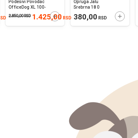
Podesivi Povodac
Opruga Jalu
OfficeDog XL 100-
Srebrna 18 0
200cm x 2,5cm
x3x3cm
JTE U KORPU
DODAJTE U KORPU
DODAJTE
1.425,00
380,00
2.850,00
RSD
SD
RSD
RSD