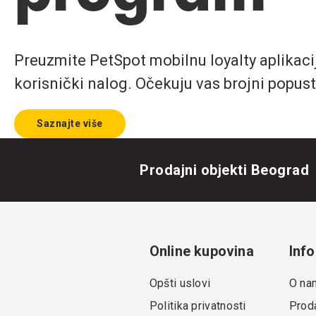
Preuzmite PetSpot mobilnu loyalty aplikaciju
korisnički nalog. Očekuju vas brojni popust
Saznajte više
Prodajni objekti Beograd
Online kupovina
Info
Opšti uslovi
O na
Politika privatnosti
Proda