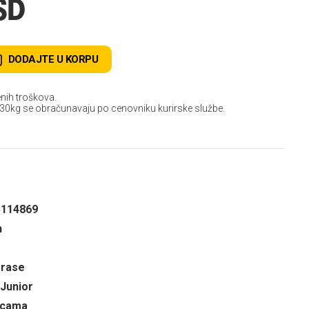
SD
DODAJTE U KORPU
nih troškova.
 30kg se obračunavaju po cenovniku kurirske službe.
5114869
n
 rase
 Junior
ricama