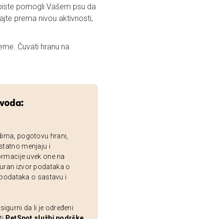
a biste pomogli Vašem psu da
vajte prema nivou aktivnosti,
eme. Čuvati hranu na
zvoda:
dima, pogotovu hrani,
statno menjaju i
ormacije uvek one na
uran izvor podataka o
 podataka o sastavu i
gurni da li je određeni
ti
PetSpot službi podrške