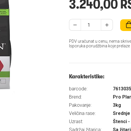
3.240,00 R
PDV uračunat u cenu, nema skrive
Isporuka porudžbina koje prelaze
Karakteristike:
barcode:
761303
Brend:
Pro Pla
Pakovanje:
3kg
Veličina rase:
Srednje
Uzrast:
Štenci -
Sadržaj žitarica:
Sa žita