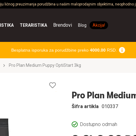
ciju ličnog preuzimanja porudžbina u našim maloprodajnim objektima, neophodno je
Brendovi
ISTIKA
TERARISTIKA
Blog
Akcija!
Besplatna isporuka za porudžbine preko
4000.00
RSD.
Pro Plan Medium Puppy OptiStart 3kg
Lista
želja
Pro Plan Medium
Šifra artikla
010337
Dostupno odmah