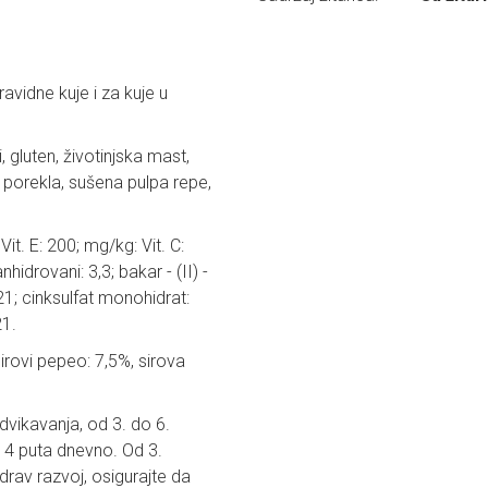
avidne kuje i za kuje u
i, gluten, životinjska mast,
og porekla, sušena pulpa repe,
Vit. E: 200; mg/kg: Vit. C:
hidrovani: 3,3; bakar - (II) -
121; cinksulfat monohidrat:
21.
irovi pepeo: 7,5%, sirova
dvikavanja, od 3. do 6.
 4 puta dnevno. Od 3.
rav razvoj, osigurajte da