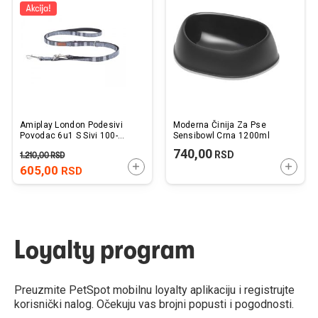
listu
listu
želja
želj
Amiplay London Podesivi
Moderna Činija Za Pse
Povodac 6u1 S Sivi 100-
Sensibowl Crna 1200ml
200cm x 1cm
740,00
RSD
1.210,00
RSD
DODAJTE U KORPU
DODAJ
605,00
RSD
Loyalty program
Preuzmite PetSpot mobilnu loyalty aplikaciju i registrujte
korisnički nalog. Očekuju vas brojni popusti i pogodnosti.