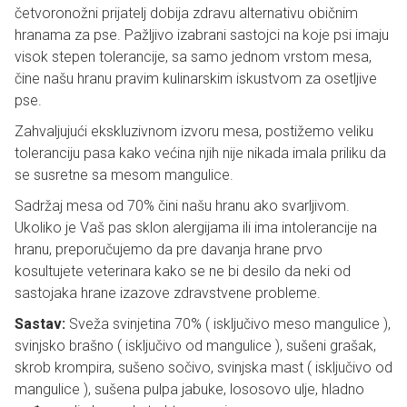
četvoronožni prijatelj dobija zdravu alternativu običnim
hranama za pse. Pažljivo izabrani sastojci na koje psi imaju
visok stepen tolerancije, sa samo jednom vrstom mesa,
čine našu hranu pravim kulinarskim iskustvom za osetljive
pse.
Zahvaljujući ekskluzivnom izvoru mesa, postižemo veliku
toleranciju pasa kako većina njih nije nikada imala priliku da
se susretne sa mesom mangulice.
Sadržaj mesa od 70% čini našu hranu ako svarljivom.
Ukoliko je Vaš pas sklon alergijama ili ima intolerancije na
hranu, preporučujemo da pre davanja hrane prvo
kosultujete veterinara kako se ne bi desilo da neki od
sastojaka hrane izazove zdravstvene probleme.
Sastav:
Sveža svinjetina 70% ( isključivo meso mangulice ),
svinjsko brašno ( isključivo od mangulice ), sušeni grašak,
skrob krompira, sušeno sočivo, svinjska mast ( isključivo od
mangulice ), sušena pulpa jabuke, lososovo ulje, hladno