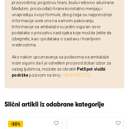
proizvodima, pogotovu hrani, budu redovno ažurirane.
Međutim, proizvođači hrane konstatno menjaju i
unapređuju svoje formule, zbog čega su najpreciznije
informacije uvek one na samom pakovanju.
Informacije sa ambalaže su jedini siguran izvor
podataka o prisustvu sastojaka koje možda želite da
izbegnete, kao i podataka o sastavu i hranljivim
vrednostima.
Ako nakon upoznavanja sa podacima sa ambalaže
niste sigurni da li je određeni proizvod dobar izbor za
vašeg ljubimca, možete se obratiti
PetSpot službi
podrške
pozivom na broj
+38163291722
.
Slični artikli iz odabrane kategorije
Dodaj
Uporedi
Dod
Upo
-50%
u
u