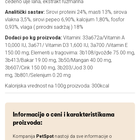
ceđeno ulje lana, ekstrakt ruzmarina
Analitički sastav:
Sirovi proteini 24%, masti 13%, sirova
vlakna 3,5%, sirovi pepeo 6,90%, kalcijum 1,80%, fosfor
0,93%, vlaga ( prirodni sadržaj ) 18%
Dodaci po kg proizvoda:
Vitamini: 33a672a/Vitamin A
10,000 IU, 3a671/ Vitamin D3 1,600 IU, 3a700 /Vitamin E
150.00 mg; Elementi u tragovima: 3b108/gvožđe 75.00 mg,
3b413/Bakar 19.00 mg, 3b50/Mangan 40.00 mg,
3b607/Cink 150.00 mg, 3b203/Jod 3.00
mg, 3b801/Selenijum 0.20 mg
Kalorijska vrednost na 100g proizvoda: 300kcal
Informacije o ceni i karakteristikama
proizvoda:
Kompanija
PetSpot
nastoji da sve informacije o