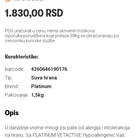
1.830,00 RSD
PDV uračunat u cenu, nema skrivenih troškova.
Isporuka porudžbina koje prelaze 30kg se obračunavaju po
cenovniku kurirske službe.
Karakteristike:
barcode:
4260646190176
Tip:
Suva hrana
Brend:
Platinum
Pakovanje:
1,5kg
Opis
U današnje vreme mnogi psi pate od alergija i intolerancija
na hranu. Sa PLATINUM VETACTIVE Hypoallergenic Vaš