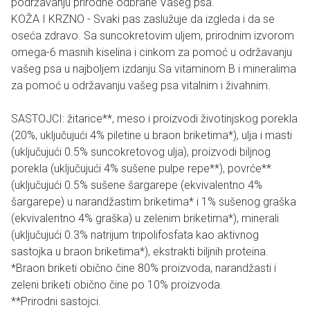
podržavanju prirodne odbrane Vašeg psa.
KOŽA I KRZNO - Svaki pas zaslužuje da izgleda i da se
oseća zdravo. Sa suncokretovim uljem, prirodnim izvorom
omega-6 masnih kiselina i cinkom za pomoć u održavanju
vašeg psa u najboljem izdanju.Sa vitaminom B i mineralima
za pomoć u održavanju vašeg psa vitalnim i živahnim.
SASTOJCI: žitarice**, meso i proizvodi životinjskog porekla
(20%, uključujući 4% piletine u braon briketima*), ulja i masti
(uključujući 0.5% suncokretovog ulja), proizvodi biljnog
porekla (uključujući 4% sušene pulpe repe**), povrće**
(uključujući 0.5% sušene šargarepe (ekvivalentno 4%
šargarepe) u narandžastim briketima* i 1% sušenog graška
(ekvivalentno 4% graška) u zelenim briketima*), minerali
(uključujući 0.3% natrijum tripolifosfata kao aktivnog
sastojka u braon briketima*), ekstrakti biljnih proteina.
*Braon briketi obično čine 80% proizvoda, narandžasti i
zeleni briketi obično čine po 10% proizvoda.
**Prirodni sastojci.