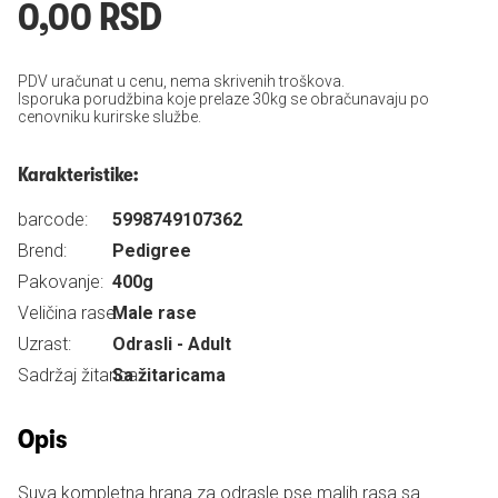
0,00 RSD
PDV uračunat u cenu, nema skrivenih troškova.
Isporuka porudžbina koje prelaze 30kg se obračunavaju po
cenovniku kurirske službe.
Karakteristike:
barcode:
5998749107362
Brend:
Pedigree
Pakovanje:
400g
Veličina rase:
Male rase
Uzrast:
Odrasli - Adult
Sadržaj žitarica:
Sa žitaricama
Opis
Suva kompletna hrana za odrasle pse malih rasa sa