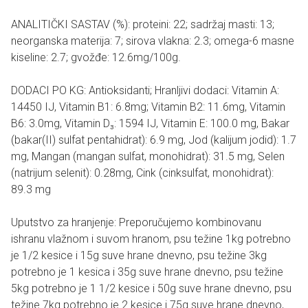
ANALITIČKI SASTAV (%): proteini: 22; sadržaj masti: 13;
neorganska materija: 7; sirova vlakna: 2.3; omega-6 masne
kiseline: 2.7; gvožđe: 12.6mg/100g.
DODACI PO KG: Antioksidanti; Hranljivi dodaci: Vitamin A:
14450 IJ, Vitamin B1: 6.8mg; Vitamin B2: 11.6mg, Vitamin
B6: 3.0mg, Vitamin D₃: 1594 IJ, Vitamin E: 100.0 mg, Bakar
(bakar(II) sulfat pentahidrat): 6.9 mg, Jod (kalijum jodid): 1.7
mg, Mangan (mangan sulfat, monohidrat): 31.5 mg, Selen
(natrijum selenit): 0.28mg, Cink (cinksulfat, monohidrat):
89.3 mg
Uputstvo za hranjenje: Preporučujemo kombinovanu
ishranu vlažnom i suvom hranom, psu težine 1kg potrebno
je 1/2 kesice i 15g suve hrane dnevno, psu težine 3kg
potrebno je 1 kesica i 35g suve hrane dnevno, psu težine
5kg potrebno je 1 1/2 kesice i 50g suve hrane dnevno, psu
težine 7kg potrebno je 2 kesice i 75g suve hrane dnevno,