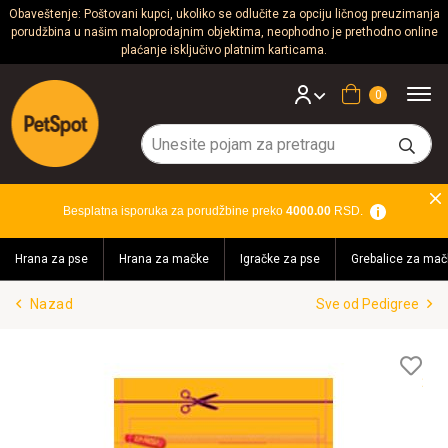
Obaveštenje: Poštovani kupci, ukoliko se odlučite za opciju ličnog preuzimanja
porudžbina u našim maloprodajnim objektima, neophodno je prethodno online
Psi
plaćanje isključivo platnim karticama.
Mačke
Korpa
Glodari
Ptice
Besplatna isporuka za porudžbine preko
4000.00
RSD.
Akvaristika
Hrana za pse
Hrana za mačke
Igračke za pse
Grebalice za mač
Teraristika
Nazad
Sve od Pedigree
Brendovi
Blog
Lis
želj
Akcija!