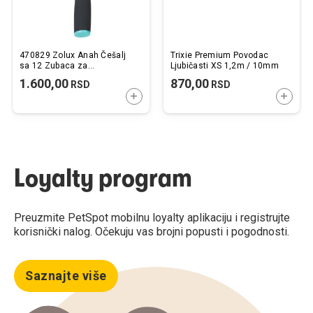
470829 Zolux Anah Češalj
Trixie Premium Povodac
sa 12 Zubaca za
Ljubičasti XS 1,2m / 10mm
Raspetljavanje Duge Dlake
1.600,00
870,00
RSD
RSD
7,7x2,5x19cm
DODAJTE U KORPU
DODAJ
Loyalty program
Preuzmite PetSpot mobilnu loyalty aplikaciju i registrujte
korisnički nalog. Očekuju vas brojni popusti i pogodnosti.
Saznajte više