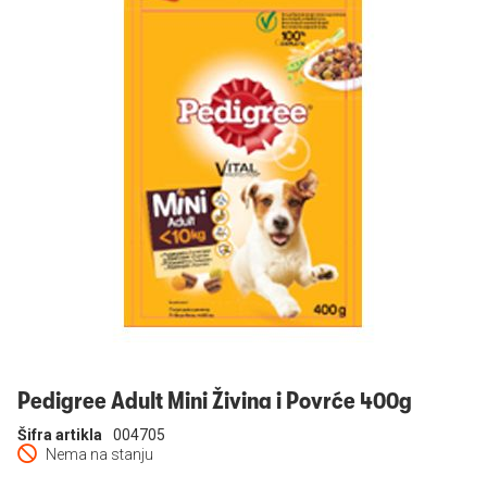
Prijavi se
Pedigree Adult Mini Živina i Povrće 400g
Šifra artikla
004705
Nema na stanju