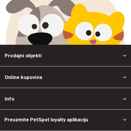
Prodajni objekti
Online kupovina
Opšti uslovi
Info
Politika privatnosti
O nama
Povrat robe
Preuzmite PetSpot loyalty aplikaciju
Prodajni objekti