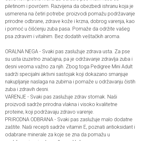
piletinom i povrćem. Razvijena da obezbedi ishranu koja je
usmerena na četiri potrebe: proizvodi pomažu podržavanje
prirodne odbrane, zdrave kože i krzna, dobrog varenja, kao
i pomoć u čišćenju zuba pasa. Pomaže da održite vašeg
psa zdravim i vitalnim. Bez dodatih veštačkih aroma.
ORALNA NEGA - Svaki pas zaslužuje zdrava usta. Za pse
su usta izuzetno značajna, pa je održavanje zdravlja zuba i
desni veoma važno za njih. Zbog toga Pedigree Mini Adult
sadrži specijalni aktivni sastojak koji dokazano smanjuje
nakupljanje naslaga na zubima i pomaže u održavanju čistih
zuba i zdravih desni.
VARENJE - Svaki pas zaslužuje zdrav stomak. Naši
proizvodi sadrže prirodna vlakna i visoko kvalitetne
proteine, koji podržavaju zdravo varenje.
PRIRODNA ODBRANA - Svaki pas zaslužuje malo dodatne
zaštite. Naši recepti sadrže vitamin E, poznati antioksidant i
odabrane minerale za koje se zna da pomažu u