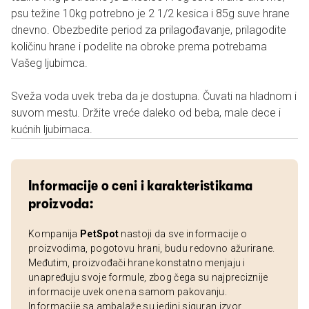
psu težine 10kg potrebno je 2 1/2 kesica i 85g suve hrane
dnevno. Obezbedite period za prilagođavanje, prilagodite
količinu hrane i podelite na obroke prema potrebama
Vašeg ljubimca.
Sveža voda uvek treba da je dostupna. Čuvati na hladnom i
suvom mestu. Držite vreće daleko od beba, male dece i
kućnih ljubimaca.
Informacije o ceni i karakteristikama
proizvoda:
Kompanija
PetSpot
nastoji da sve informacije o
proizvodima, pogotovu hrani, budu redovno ažurirane.
Međutim, proizvođači hrane konstatno menjaju i
unapređuju svoje formule, zbog čega su najpreciznije
informacije uvek one na samom pakovanju.
Informacije sa ambalaže su jedini siguran izvor