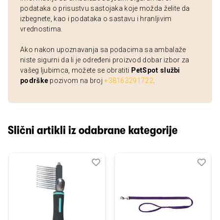
podataka o prisustvu sastojaka koje možda želite da
izbegnete, kao i podataka o sastavu i hranljivim
vrednostima.
Ako nakon upoznavanja sa podacima sa ambalaže
niste sigurni da li je određeni proizvod dobar izbor za
vašeg ljubimca, možete se obratiti
PetSpot službi
podrške
pozivom na broj
+38163291722
.
Slični artikli iz odabrane kategorije
Dodaj
Uporedi
Dod
Upo
u
u
listu
listu
želja
želj