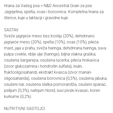
Hrana za Vašeg psa > N&D Ancestral Grain za pse
Jagnjetina, spelta, ovas i borovnica. Kompletna hrana za
štence, kuje u laktaciji i gravidne kuje.
SASTAV
Sveže jagnjeće meso bez kostiju (20%), dehidrirano
jagnjeće meso (20%), spelta (10%), ovas (10%), pileća
mast, jaja u prahu, sveža haringa, dehidrirana haringa, suva
pulpa cvekle, riblje ulje (haringe), biljna vlakna graška,
osušena šargarepa, osušena lucerka, pileća hrskavica
(izvor glukozamina i hondroitin sulfata), inulin,
fruktooligosaharidi, ekstrakt kvasca (izvor manan-
oligosaharida), osušena borovnica (0,5%), osušena jabuka,
osušeni nar, osušena slatka pomorandža, osušeni spanać,
psilijum (0,3%), natrijum hlorid, suvi pivski kvasac, koren
kurkume (0,2%).
NUTRITIVNI SASTOJCI