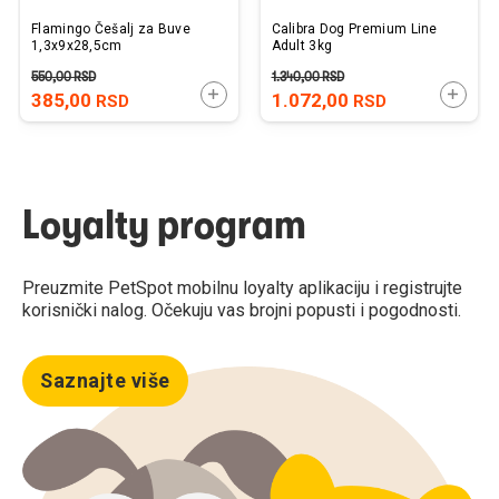
Flamingo Češalj za Buve
Calibra Dog Premium Line
1,3x9x28,5cm
Adult 3kg
550,00
RSD
1.340,00
RSD
DODAJTE U KORPU
DODAJ
385,00
1.072,00
RSD
RSD
Loyalty program
Preuzmite PetSpot mobilnu loyalty aplikaciju i registrujte
korisnički nalog. Očekuju vas brojni popusti i pogodnosti.
Saznajte više