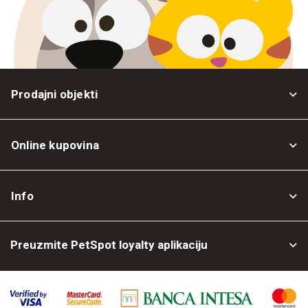
Prodajni objekti
Online kupovina
Opšti uslovi
Info
Politika privatnosti
O nama
Povrat robe
Preuzmite PetSpot loyalty aplikaciju
Prodajni objekti
Posao kod nas