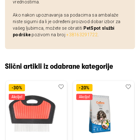
vrednostima.
Ako nakon upoznavanja sa podacima sa ambalaže
niste sigurni da li je određeni proizvod dobar izbor za
vašeg ljubimca, možete se obratiti
PetSpot službi
podrške
pozivom na broj
+38163291722
.
Slični artikli iz odabrane kategorije
Dodaj
Uporedi
Dod
Upo
-30%
-20%
u
u
listu
listu
želja
želj