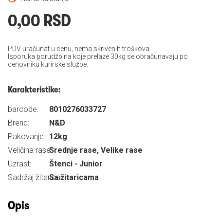
0,00 RSD
PDV uračunat u cenu, nema skrivenih troškova.
Isporuka porudžbina koje prelaze 30kg se obračunavaju po
cenovniku kurirske službe.
Karakteristike:
barcode:
8010276033727
Brend:
N&D
Pakovanje:
12kg
Veličina rase:
Srednje rase, Velike rase
Uzrast:
Štenci - Junior
Sadržaj žitarica:
Sa žitaricama
Opis