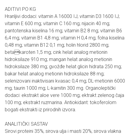
ADITIVI PO KG
Hranljivi dodaci: vitamin A 16000 IJ; vitamin D3 1600 IJ;
vitamin E 600 mg; vitamin C 160 mg; nijacin 40 mg;
pantotenska kiselina 16 mg; vitamin B2 8 mg; vitamin B6
6,4 mg; vitamin B1 4,8 mg; vitamin H 0,4 mg; folna kiselina
0,48 mg; vitamin B12 0,1 mg; holin hlorid 2800 mg;
betakaroten 1,5 mg; cink helat analog metionin
hidroksilaze 910 mg; mangan helat analog metionin
hidroksilaze 380 mg; gvožđe helat glicin hidrata 250 mg;
bakar helat analog metionin hidroksilaze 88 mg;
selenizovani inaktivisani kvasac 0,4 mg; DL-metionin 6000
mg; taurin 1000 mg; L-karnitin 300 mg. Organoleptički
dodaci: ekstrakt aloe vere 1000 mg; ektrakt zelenog čaja
100 mg; ekstrakt ruzmarina. Antiokidant: tokoferolom
bogati ekstrakti iz prirodnih izvora.
ANALITIČKI SASTAV
Sirovi proteini 35%; sirova ulja i masti 20%; sirova vlakna