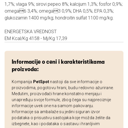
1,7%; vlaga 9%; sirovi pepeo 8%; kalcijum 1,3%; fosfor 0,9%;
omega6 3,4%; omega3 0,9%; DHA 0,5%; EPA 0,3%;
glukozamin 1400 mg/kg; hondroitin sulfat 1100 mg/kg.
ENERGETSKA VREDNOST
EM Kcal/Kg 4158 - Mj/Kg 17,39
Informacije o ceni i karakteristikama
proizvoda:
Kompanija
PetSpot
nastoji da sve informacije o
proizvodima, pogotovu hrani, budu redovno ažurirane.
Međutim, proizvođači hrane konstatno menjaju i
unapređuju svoje formule, zbog čega su najpreciznije
informacije uvek one na samom pakovanju.
Informacije sa ambalaže su jedini siguran izvor
podataka o prisustvu sastojaka koje možda želite da
izbegnete, kao i podataka o sastavu i hranljivim