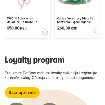
550018 Zolux Anah
Calibra Veterinary Diets Cat
Makazice Za Nokte Za
Konzerva Hypoallergenic
Mačke M 15cm
Pačetina 200g
650,00
260,00
RSD
RSD
DODAJTE U KORPU
DODAJ
Loyalty program
Preuzmite PetSpot mobilnu loyalty aplikaciju i registrujte
korisnički nalog. Očekuju vas brojni popusti i pogodnosti.
Saznajte više