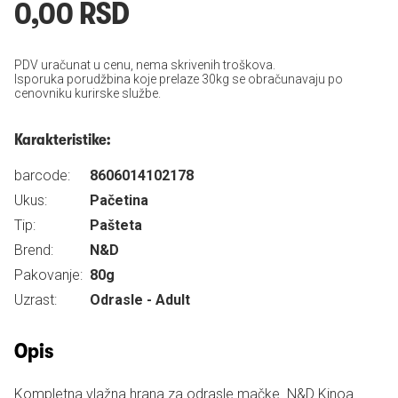
0,00 RSD
PDV uračunat u cenu, nema skrivenih troškova.
Isporuka porudžbina koje prelaze 30kg se obračunavaju po
cenovniku kurirske službe.
Karakteristike:
barcode:
8606014102178
Ukus:
Pačetina
Tip:
Pašteta
Brend:
N&D
Pakovanje:
80g
Uzrast:
Odrasle - Adult
Opis
Kompletna vlažna hrana za odrasle mačke. N&D Kinoa