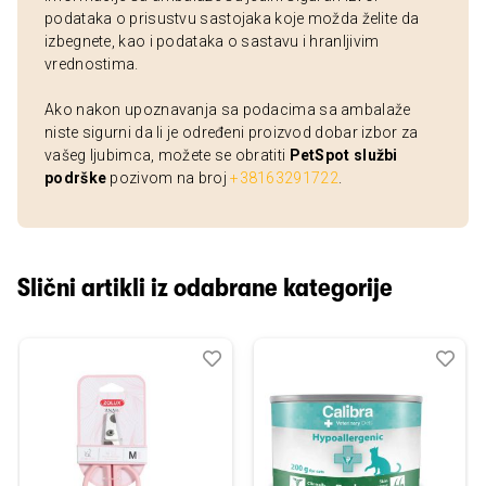
podataka o prisustvu sastojaka koje možda želite da
izbegnete, kao i podataka o sastavu i hranljivim
vrednostima.
Ako nakon upoznavanja sa podacima sa ambalaže
niste sigurni da li je određeni proizvod dobar izbor za
vašeg ljubimca, možete se obratiti
PetSpot službi
podrške
pozivom na broj
+38163291722
.
Slični artikli iz odabrane kategorije
Dodaj
Uporedi
Dod
Upo
u
u
listu
listu
želja
želj