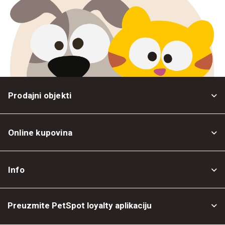
Prodajni objekti
Online kupovina
Opšti uslovi
Info
Politika privatnosti
O nama
Povrat robe
Preuzmite PetSpot loyalty aplikaciju
Prodajni objekti