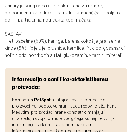
Urinary je kompletna dijetetska hrana za mačke,
preporučena za redukciju struvitnih kamenčića i oboljenja
donjih partija urinarnog trakta kod mačaka.
SASTAV
Fileti pačetine (60%), haringa, barena kokošija jaja, seme
kinoe (5%), riblje ulje, brusnica, kamilica, fruktooligosaharidi,
holin hlorid, hondroitin sulfat, glukozamin, vitamin, minerali.
Informacije o ceni i karakteristikama
proizvoda:
Kompanija
PetSpot
nastoji da sve informacije o
proizvodima, pogotovu hrani, budu redovno ažurirane.
Međutim, proizvođači hrane konstatno menjaju i
unapređuju svoje formule, zbog čega su najpreciznije
informacije uvek one na samom pakovanju.
Informacije sa ambalaže su jedini siguran izvor