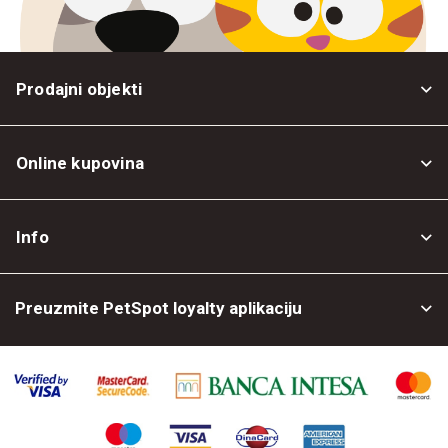
Prodajni objekti
Online kupovina
Opšti uslovi
Info
Politika privatnosti
O nama
Povrat robe
Preuzmite PetSpot loyalty aplikaciju
Prodajni objekti
Posao kod nas