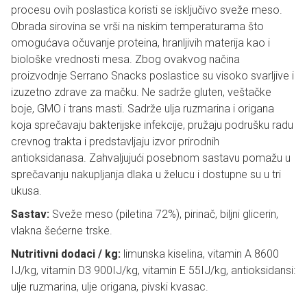
procesu ovih poslastica koristi se isključivo sveže meso.
Obrada sirovina se vrši na niskim temperaturama što
omogućava očuvanje proteina, hranljivih materija kao i
biološke vrednosti mesa. Zbog ovakvog načina
proizvodnje Serrano Snacks poslastice su visoko svarljive i
izuzetno zdrave za mačku. Ne sadrže gluten, veštačke
boje, GMO i trans masti. Sadrže ulja ruzmarina i origana
koja sprečavaju bakterijske infekcije, pružaju podrušku radu
crevnog trakta i predstavljaju izvor prirodnih
antioksidanasa. Zahvaljujući posebnom sastavu pomažu u
sprečavanju nakupljanja dlaka u želucu i dostupne su u tri
ukusa.
Sastav:
Sveže meso (piletina 72%), pirinač, biljni glicerin,
vlakna šećerne trske.
Nutritivni dodaci / kg:
limunska kiselina, vitamin A 8600
IJ/kg, vitamin D3 900IJ/kg, vitamin E 55IJ/kg, antioksidansi:
ulje ruzmarina, ulje origana, pivski kvasac.