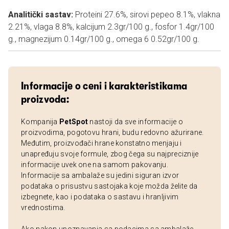
Analitički sastav:
Proteini 27.6%, sirovi pepeo 8.1%, vlakna
2.21%, vlaga 8.8%, kalcijum 2.3gr/100 g., fosfor 1.4gr/100
g., magnezijum 0.14gr/100 g., omega 6 0.52gr/100 g.
Informacije o ceni i karakteristikama
proizvoda:
Kompanija
PetSpot
nastoji da sve informacije o
proizvodima, pogotovu hrani, budu redovno ažurirane.
Međutim, proizvođači hrane konstatno menjaju i
unapređuju svoje formule, zbog čega su najpreciznije
informacije uvek one na samom pakovanju.
Informacije sa ambalaže su jedini siguran izvor
podataka o prisustvu sastojaka koje možda želite da
izbegnete, kao i podataka o sastavu i hranljivim
vrednostima.