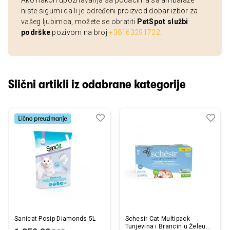
Ako nakon upoznavanja sa podacima sa ambalaže
niste sigurni da li je određeni proizvod dobar izbor za
vašeg ljubimca, možete se obratiti
PetSpot službi
podrške
pozivom na broj
+38163291722
.
Slični artikli iz odabrane kategorije
Dodaj
Uporedi
Dod
Upo
u
u
listu
listu
želja
želj
Sanicat Posip Diamonds 5L
Schesir Cat Multipack
Tunjevina i Brancin u Želeu