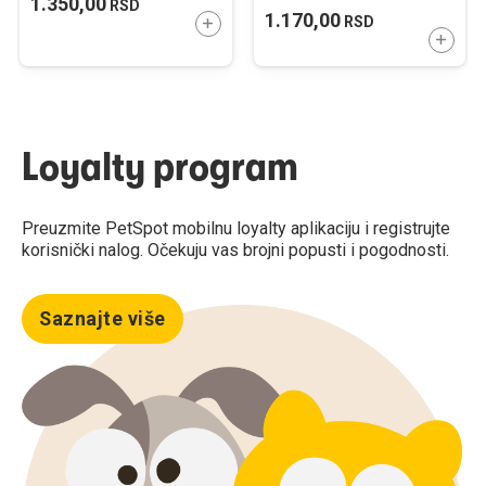
1.350,00
RSD
6x50g
1.170,00
RSD
DODAJTE U KORPU
DODAJ
Loyalty program
Preuzmite PetSpot mobilnu loyalty aplikaciju i registrujte
korisnički nalog. Očekuju vas brojni popusti i pogodnosti.
Saznajte više