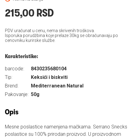
215,00 RSD
PDV uračunat u cenu, nema skrivenih troškova.
Isporuka porudžbina koje prelaze 30kg se obračunavaju po
cenovniku kurirske službe.
Karakteristike:
barcode:
8430235680104
Tip:
Keksići i biskviti
Brend:
Mediterranean Natural
Pakovanje:
50g
Opis
Mesne poslastice namenjena mačkama. Serrano Snecks
poslastice su 100% prirodan proizvod. U proizvodnom