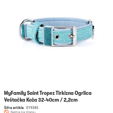
Prijavi se
MyFamily Saint Tropez Tirkizna Ogrlica
Veštačka Koža 32-40cm / 2,2cm
Šifra artikla
019345
Nema na stanju