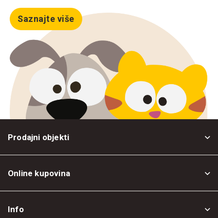
Saznajte više
Prodajni objekti
Online kupovina
Opšti uslovi
Info
Politika privatnosti