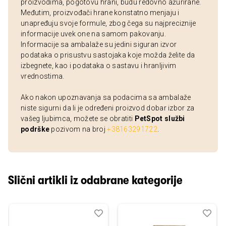
proizvodima, pogotovu hrani, budu redovno ažurirane.
Međutim, proizvođači hrane konstatno menjaju i
unapređuju svoje formule, zbog čega su najpreciznije
informacije uvek one na samom pakovanju.
Informacije sa ambalaže su jedini siguran izvor
podataka o prisustvu sastojaka koje možda želite da
izbegnete, kao i podataka o sastavu i hranljivim
vrednostima.
Ako nakon upoznavanja sa podacima sa ambalaže
niste sigurni da li je određeni proizvod dobar izbor za
vašeg ljubimca, možete se obratiti
PetSpot službi
podrške
pozivom na broj
+38163291722
.
Slični artikli iz odabrane kategorije
Dodaj
Uporedi
Dod
Upo
u
u