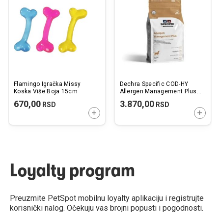
listu
listu
želja
želj
Flamingo Igračka Missy
Dechra Specific COD-HY
Koska Više Boja 15cm
Allergen Management Plus
2kg
670,00
3.870,00
RSD
RSD
DODAJTE U KORPU
DODAJ
Loyalty program
Preuzmite PetSpot mobilnu loyalty aplikaciju i registrujte
korisnički nalog. Očekuju vas brojni popusti i pogodnosti.