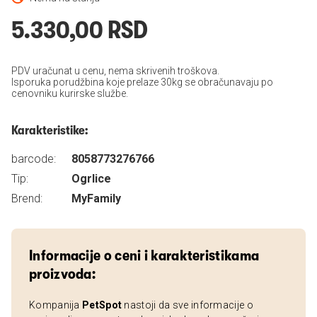
5.330,00 RSD
PDV uračunat u cenu, nema skrivenih troškova.
Isporuka porudžbina koje prelaze 30kg se obračunavaju po
cenovniku kurirske službe.
Karakteristike:
barcode:
8058773276766
Tip:
Ogrlice
Brend:
MyFamily
Informacije o ceni i karakteristikama
proizvoda:
Kompanija
PetSpot
nastoji da sve informacije o