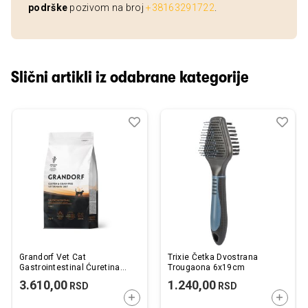
podrške
pozivom na broj
+38163291722
.
Slični artikli iz odabrane kategorije
Dodaj
Uporedi
Dod
Upo
u
u
listu
listu
želja
želj
Grandorf Vet Cat
Trixie Četka Dvostrana
Gastrointestinal Ćuretina
Trougaona 6x19cm
2kg
3.610,00
1.240,00
RSD
RSD
DODAJTE U KORPU
DODAJ