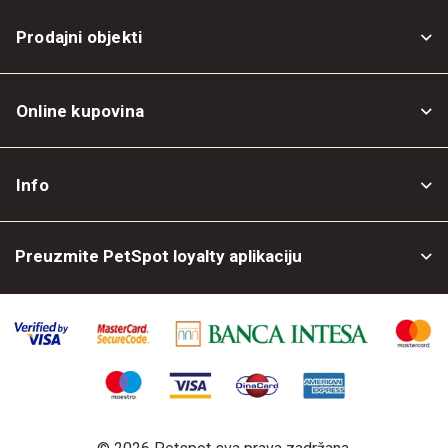
Prodajni objekti
Online kupovina
Opšti uslovi
Info
Politika privatnosti
O nama
Povrat robe
Preuzmite PetSpot loyalty aplikaciju
Prodajni objekti
Posao kod nas