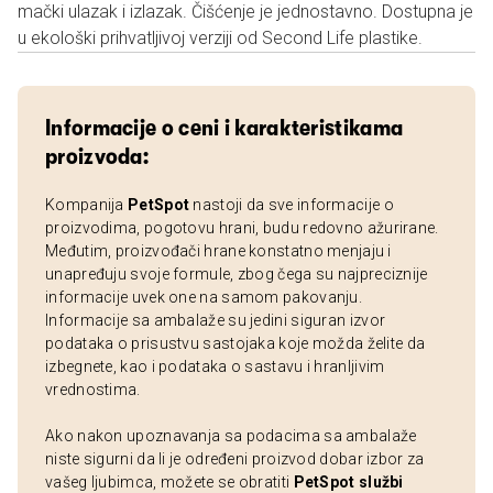
mački ulazak i izlazak. Čišćenje je jednostavno. Dostupna je
u ekološki prihvatljivoj verziji od Second Life plastike.
Informacije o ceni i karakteristikama
proizvoda:
Kompanija
PetSpot
nastoji da sve informacije o
proizvodima, pogotovu hrani, budu redovno ažurirane.
Međutim, proizvođači hrane konstatno menjaju i
unapređuju svoje formule, zbog čega su najpreciznije
informacije uvek one na samom pakovanju.
Informacije sa ambalaže su jedini siguran izvor
podataka o prisustvu sastojaka koje možda želite da
izbegnete, kao i podataka o sastavu i hranljivim
vrednostima.
Ako nakon upoznavanja sa podacima sa ambalaže
niste sigurni da li je određeni proizvod dobar izbor za
vašeg ljubimca, možete se obratiti
PetSpot službi