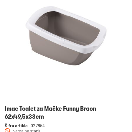
Prijavi se
Imac Toalet za Mačke Funny Braon
62x49,5x33cm
Šifra artikla
027854
Nema na stanju