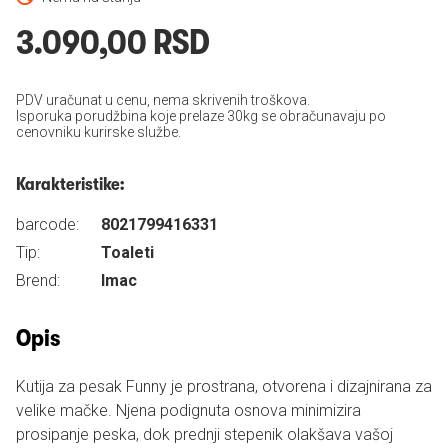
3.090,00 RSD
PDV uračunat u cenu, nema skrivenih troškova.
Isporuka porudžbina koje prelaze 30kg se obračunavaju po
cenovniku kurirske službe.
Karakteristike:
barcode:
8021799416331
Tip:
Toaleti
Brend:
Imac
Opis
Kutija za pesak Funny je prostrana, otvorena i dizajnirana za
velike mačke. Njena podignuta osnova minimizira
prosipanje peska, dok prednji stepenik olakšava vašoj