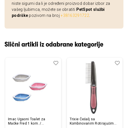
niste sigurni da li je određeni proizvod dobar izbor za
vašeg ljubimca, možete se obratiti
PetSpot službi
podrške
pozivom na broj
+38163291722
.
Slični artikli iz odabrane kategorije
Dodaj
Uporedi
Dod
Upo
u
u
listu
listu
želja
želj
Imac Ugaoni Toalet za
Trixie Češalj sa
Mačke Fred 1 kom. /
Kombinovanim Rotirajućim
15,5x51x51cm
Zupcima za Raspetljavanje