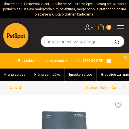
Obaveštenje: Poštovani kupci, ukoliko se odlučite za opciju ličnog preuzimanja
porudžbina u našim maloprodajnim objektima, neophodno je prethodno online
Psi
plaćanje isključivo platnim karticama.
Mačke
Korpa
Glodari
Ptice
Besplatna isporuka za porudžbine preko
4000.00
RSD.
Akvaristika
Hrana za pse
Hrana za mačke
Igračke za pse
Grebalice za mač
Teraristika
Nazad
Sve od Royal Canin
Brendovi
Blog
Lis
želj
Akcija!