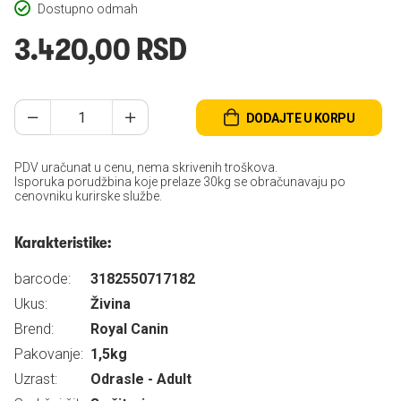
Dostupno odmah
3.420,00 RSD
DODAJTE U KORPU
PDV uračunat u cenu, nema skrivenih troškova.
Isporuka porudžbina koje prelaze 30kg se obračunavaju po
cenovniku kurirske službe.
Karakteristike:
barcode:
3182550717182
Ukus:
Živina
Brend:
Royal Canin
Pakovanje:
1,5kg
Uzrast:
Odrasle - Adult