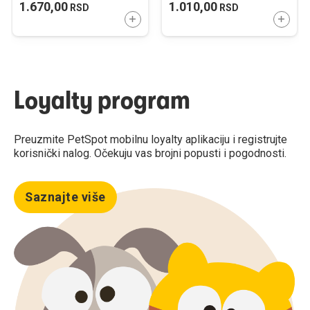
1.670,00
1.010,00
RSD
RSD
22cm
DODAJTE U KORPU
DODAJ
Loyalty program
Preuzmite PetSpot mobilnu loyalty aplikaciju i registrujte
korisnički nalog. Očekuju vas brojni popusti i pogodnosti.
Saznajte više