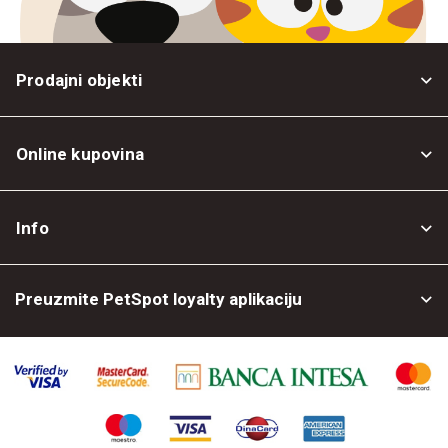
Prodajni objekti
Online kupovina
Opšti uslovi
Info
Politika privatnosti
O nama
Povrat robe
Preuzmite PetSpot loyalty aplikaciju
Prodajni objekti
Posao kod nas