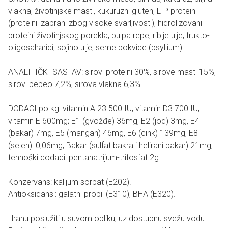
vlakna, životinjske masti, kukuruzni gluten, LIP proteini
(proteini izabrani zbog visoke svarljivosti), hidrolizovani
proteini životinjskog porekla, pulpa repe, riblje ulje, frukto-
oligosaharidi, sojino ulje, seme bokvice (psyllium).
ANALITIČKI SASTAV: sirovi proteini 30%, sirove masti 15%,
sirovi pepeo 7,2%, sirova vlakna 6,3%.
DODACI po kg: vitamin A 23.500 IU, vitamin D3 700 IU,
vitamin E 600mg; E1 (gvožđe) 36mg, E2 (jod) 3mg, E4
(bakar) 7mg, E5 (mangan) 46mg, E6 (cink) 139mg, E8
(selen): 0,06mg; Bakar (sulfat bakra i helirani bakar) 21mg;
tehnoški dodaci: pentanatrijum-trifosfat 2g.
Konzervans: kalijum sorbat (E202).
Antioksidansi: galatni propil (E310), BHA (E320).
Hranu poslužiti u suvom obliku, uz dostupnu svežu vodu.