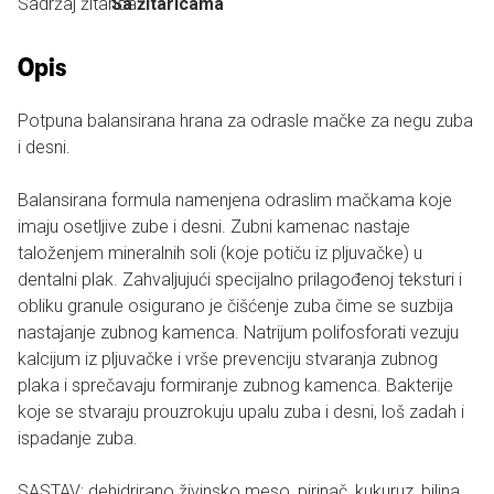
Sadržaj žitarica:
Sa žitaricama
Opis
Potpuna balansirana hrana za odrasle mačke za negu zuba
i desni.
Balansirana formula namenjena odraslim mačkama koje
imaju osetljive zube i desni. Zubni kamenac nastaje
taloženjem mineralnih soli (koje potiču iz pljuvačke) u
dentalni plak. Zahvaljujući specijalno prilagođenoj teksturi i
obliku granule osigurano je čišćenje zuba čime se suzbija
nastajanje zubnog kamenca. Natrijum polifosforati vezuju
kalcijum iz pljuvačke i vrše prevenciju stvaranja zubnog
plaka i sprečavaju formiranje zubnog kamenca. Bakterije
koje se stvaraju prouzrokuju upalu zuba i desni, loš zadah i
ispadanje zuba.
SASTAV: dehidrirano živinsko meso, pirinač, kukuruz, biljna