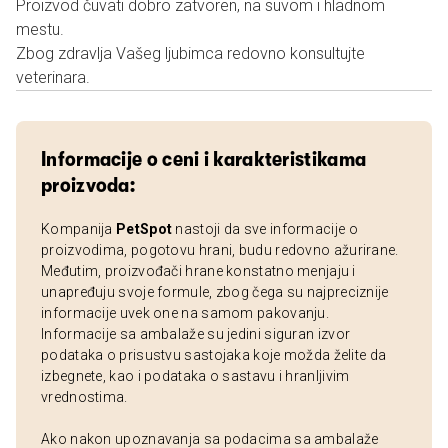
Proizvod čuvati dobro zatvoren, na suvom i hladnom
mestu.
Zbog zdravlja Vašeg ljubimca redovno konsultujte
veterinara.
Informacije o ceni i karakteristikama
proizvoda:
Kompanija
PetSpot
nastoji da sve informacije o
proizvodima, pogotovu hrani, budu redovno ažurirane.
Međutim, proizvođači hrane konstatno menjaju i
unapređuju svoje formule, zbog čega su najpreciznije
informacije uvek one na samom pakovanju.
Informacije sa ambalaže su jedini siguran izvor
podataka o prisustvu sastojaka koje možda želite da
izbegnete, kao i podataka o sastavu i hranljivim
vrednostima.
Ako nakon upoznavanja sa podacima sa ambalaže