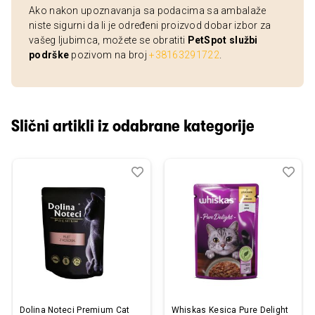
Ako nakon upoznavanja sa podacima sa ambalaže
niste sigurni da li je određeni proizvod dobar izbor za
vašeg ljubimca, možete se obratiti
PetSpot službi
podrške
pozivom na broj
+38163291722
.
Slični artikli iz odabrane kategorije
Dodaj
Uporedi
Dod
Upo
u
u
listu
listu
želja
želj
Dolina Noteci Premium Cat
Whiskas Kesica Pure Delight