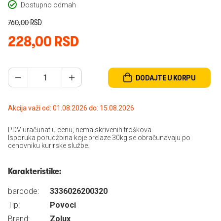
Dostupno odmah
760,00 RSD
228,00 RSD
DODAJTE U KORPU
Akcija važi od: 01.08.2026 do: 15.08.2026
PDV uračunat u cenu, nema skrivenih troškova.
Isporuka porudžbina koje prelaze 30kg se obračunavaju po
cenovniku kurirske službe.
Karakteristike:
barcode:
3336026200320
Tip:
Povoci
Brend:
Zolux