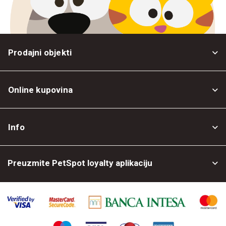
Prodajni objekti
Online kupovina
Opšti uslovi
Info
Politika privatnosti
O nama
Povrat robe
Preuzmite PetSpot loyalty aplikaciju
Prodajni objekti
Posao kod nas