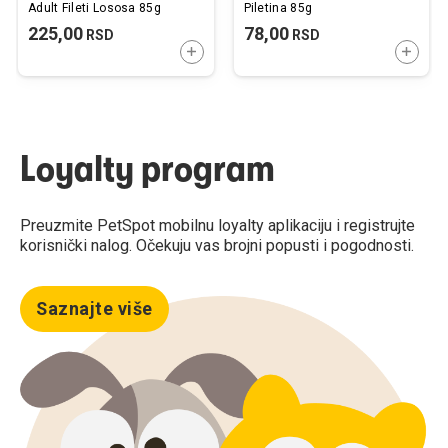
Adult Fileti Lososa 85g
Piletina 85g
225,00
78,00
RSD
RSD
DODAJTE U KORPU
DODAJ
Loyalty program
Preuzmite PetSpot mobilnu loyalty aplikaciju i registrujte
korisnički nalog. Očekuju vas brojni popusti i pogodnosti.
Saznajte više