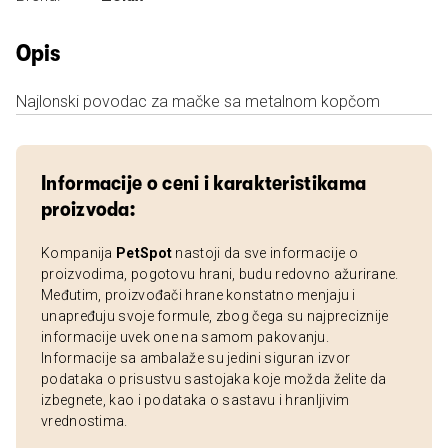
Opis
Najlonski povodac za mačke sa metalnom kopčom
Informacije o ceni i karakteristikama
proizvoda:
Kompanija
PetSpot
nastoji da sve informacije o
proizvodima, pogotovu hrani, budu redovno ažurirane.
Međutim, proizvođači hrane konstatno menjaju i
unapređuju svoje formule, zbog čega su najpreciznije
informacije uvek one na samom pakovanju.
Informacije sa ambalaže su jedini siguran izvor
podataka o prisustvu sastojaka koje možda želite da
izbegnete, kao i podataka o sastavu i hranljivim
vrednostima.