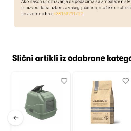
Ako nakon upoznavanja sa podacima sa ambalaže niste si
proizvod dobar izbor za vašeg ljubimca, možete se obrati
pozivom na broj
+38163291722
.
Slični artikli iz odabrane katego
Dodaj
Uporedi
Dodaj
Uporedi
Dod
Upo
u
u
u
listu
listu
listu
želja
želja
želj