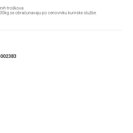
nih troškova.
 30kg se obračunavaju po cenovniku kurirske službe.
5002383