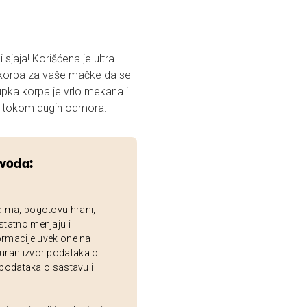
aja! Korišćena je ultra
a korpa za vaše mačke da se
upka korpa je vrlo mekana i
na. Mekana unutrašnjost će mačkama prijati tokom dugih odmora.
zvoda:
dima, pogotovu hrani,
statno menjaju i
ormacije uvek one na
uran izvor podataka o
 podataka o sastavu i