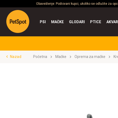
Obaveštenje: Poštovani kupci, ukoliko se odlučite za op
PSI
MAČKE
GLODARI
PTICE
AKVAR
Nazad
Početna
Mačke
Oprema za mačke
Kre