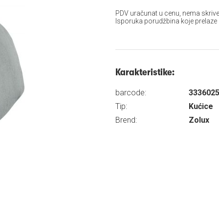
PDV uračunat u cenu, nema skrive
Isporuka porudžbina koje prelaze
Karakteristike:
barcode:
333602
Tip:
Kućice
Brend:
Zolux