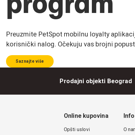
program
Preuzmite PetSpot mobilnu loyalty aplikaciju
korisnički nalog. Očekuju vas brojni popust
Saznajte više
Prodajni objekti Beograd
Online kupovina
Info
Opšti uslovi
O na