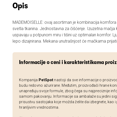
Opis
MADEMOISELLE: ovaj asortiman je kombinacija komfora i sj
svetla tkanina. Jednostavna za čišćenje. Izuzetna mačj
uspavaju u potpunom miru i tišini uz optimalan komfor. Lj
lepo dizajnira
Informacije o ceni i karakteristikama proi
Kompanija
PetSpot
nastoji da sve informacije o proizvo
budu redovno ažurirane. Međutim, proizvođači hrane kon
unapređuju svoje formule, zbog čega su najpreciznije inf
samom pakovanju. Informacije sa ambalaže su jedini sig
prisustvu sastojaka koje možda želite da izbegnete, kao i
hranljivim vrednostima.