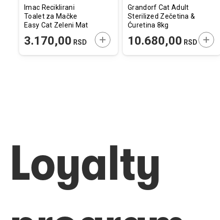
Imac Reciklirani
Grandorf Cat Adult
Toalet za Mačke
Sterilized Zečetina &
Easy Cat Zeleni Mat
Ćuretina 8kg
50x40x40cm
ODAJTE U KORPU
DODAJTE U KORPU
DOD
3.170,00
10.680,00
RSD
RSD
Loyalty