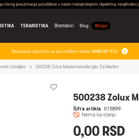
ciju ličnog preuzimanja porudžbina u našim maloprodajnim objektima, neophodno je
Brendovi
ISTIKA
TERARISTIKA
Blog
Akcija!
Besplatna isporuka za porudžbine preko
4000.00
RSD.
veti i ležaljke
500238 Zolux Mademoiselle Iglo Za Mačke
Lista
želja
500238 Zolux M
Šifra artikla
015899
Nema na stanju
0,00 RSD