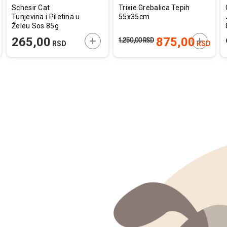
Schesir Cat
Trixie Grebalica Tepih
Tunjevina i Piletina u
55x35cm
Želeu Sos 85g
AJTE U KORPU
DODAJTE U KORPU
DODAJT
265,00
875,00
1.250,00
RSD
RSD
RSD