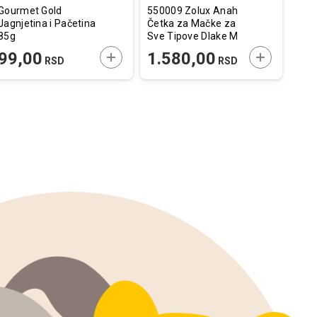
Gourmet Gold
550009 Zolux Anah
Vers
Jagnjetina i Pačetina
Četka za Mačke za
Wood
85g
Sve Tipove Dlake M
6,8x6,8x14cm
E U KORPU
DODAJTE U KORPU
DODAJTE U
99,00
1.580,00
4.
RSD
RSD