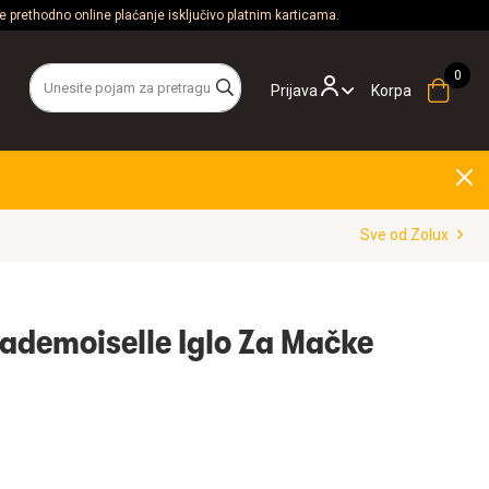
 prethodno online plaćanje isključivo platnim karticama.
Prijava
Korpa
Sve od Zolux
ademoiselle Iglo Za Mačke