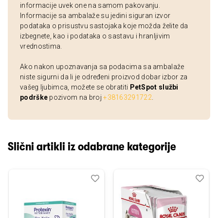
informacije uvek one na samom pakovanju.
Informacije sa ambalaže su jedini siguran izvor
podataka o prisustvu sastojaka koje možda želite da
izbegnete, kao i podataka o sastavu i hranljivim
vrednostima.
Ako nakon upoznavanja sa podacima sa ambalaže
niste sigurni da li je određeni proizvod dobar izbor za
vašeg ljubimca, možete se obratiti
PetSpot službi
podrške
pozivom na broj
+38163291722
.
Slični artikli iz odabrane kategorije
Dodaj
Uporedi
Dod
Upo
u
u
listu
listu
želja
želj