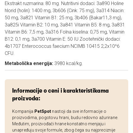
Ekstrakt ruzmarina: 80 mg. Nutritivni dodaci: 3a890 Holine
hlorid (holin): 1400 mg, 3b606 (Cink: 75 mg), 3a314 Niacin:
50 mg, 3a821 Vitamin B1: 25 mg, 3b406 (Bakar11,3 mg),
3a825i Vitamin B2: 10 mg, 3a841 Vitamin B5: 8 mg, 3a831
Vitamin B6: 7,5 mg, 3a316 Folna kiselina: 0,75 mg, Vitamin
B12: 0,1 mg, 3a700 Vitamin E: 50 IU Zootehnički dodaci:
4b1707 Enterococcus faecium NCIMB 10415 2,2x10^6
CFU.
Metabolička energija:
3980 kcal/kg.
Informacije o ceni i karakteristikama
proizvoda:
Kompanija
PetSpot
nastoji da sve informacije o
proizvodima, pogotovu hrani, budu redovno ažurirane.
Međutim, proizvođači hrane konstatno menjaju i
unapređuju svoje formule, zbog čega su najpreciznije