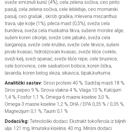
sveže smrznuti kunić (4%), cela zelena sočiva, ceo pinto
pasulj, cela zelena sočiva, cele leblebije, ceo mornarski
pasulj, ceo grašak , skrob graška, mlevena miscanthus
trava, ulje kolje (1%), pileća mast (0,5%), sveža cela
bundeva, sveža cela muskatna tikva, sušene morske alge,
sušeni koren cikorije, sveže cele jabuke, sveža cela
šargarepa, sveže cele kruške, sveže cele tikvice, sušeni
pivski kvasac, hidrolizovani kvasac, sveže lišće cvekle,
sveži kelj, sveži spanać, sveže lišće repe, cele brusnice,
cele borovnice, cele saskatoon bobice, koren čička,
lavanda, koren belog sleza, sikavica, šipak,kurkuma.
Analitički sastav:
Sirovi proteini 40 %, Sadržaj masti 18 %,
Sirov pepeo 9 %, Sirova vlakna 4 %, Vlaga 10 %, Kalcijum
1,4 %, Fosfor 1,1 %, Omega-6 masne kiseline 3,0 %,
Omega-3 masne kiseline 1,2 %, DHA / EPA 0,35 % / 0,35 %,
Magnezijum 0,1 %, Taurin 0,1 %
Dodaci/kg:
Tehnološki dodaci: Ekstrakt tokoferola iz biljnih
ulja: 121 mg, limunska kiselina: 40 mg. Mirisni dodaci: