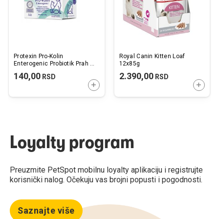
Protexin Pro-Kolin
Royal Canin Kitten Loaf
Enterogenic Probiotik Prah u
12x85g
Kesicama za Pse i Mačke 4g
140,00
2.390,00
RSD
RSD
/ 1kom.
DODAJTE U KORPU
DODAJ
Loyalty program
Preuzmite PetSpot mobilnu loyalty aplikaciju i registrujte
korisnički nalog. Očekuju vas brojni popusti i pogodnosti.
Saznajte više