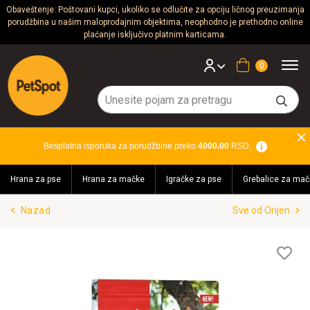
Obaveštenje: Poštovani kupci, ukoliko se odlučite za opciju ličnog preuzimanja
porudžbina u našim maloprodajnim objektima, neophodno je prethodno online
Psi
plaćanje isključivo platnim karticama.
Mačke
Korpa
Glodari
Ptice
Besplatna isporuka za porudžbine preko
4000.00
RSD.
Akvaristika
Hrana za pse
Hrana za mačke
Igračke za pse
Grebalice za mač
Teraristika
Nazad
Sve od Orijen
Brendovi
Blog
Lis
želj
Akcija!