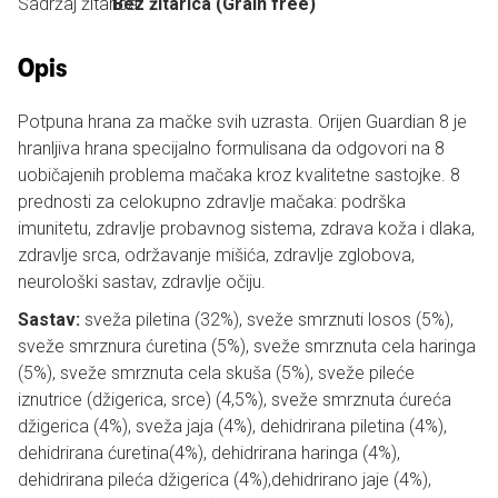
Sadržaj žitarica:
Bez žitarica (Grain free)
Opis
Potpuna hrana za mačke svih uzrasta. Orijen Guardian 8 je
hranljiva hrana specijalno formulisana da odgovori na 8
uobičajenih problema mačaka kroz kvalitetne sastojke. 8
prednosti za celokupno zdravlje mačaka: podrška
imunitetu, zdravlje probavnog sistema, zdrava koža i dlaka,
zdravlje srca, održavanje mišića, zdravlje zglobova,
neurološki sastav, zdravlje očiju.
Sastav:
sveža piletina (32%), sveže smrznuti losos (5%),
sveže smrznura ćuretina (5%), sveže smrznuta cela haringa
(5%), sveže smrznuta cela skuša (5%), sveže pileće
iznutrice (džigerica, srce) (4,5%), sveže smrznuta ćureća
džigerica (4%), sveža jaja (4%), dehidrirana piletina (4%),
dehidrirana ćuretina(4%), dehidrirana haringa (4%),
dehidrirana pileća džigerica (4%),dehidrirano jaje (4%),