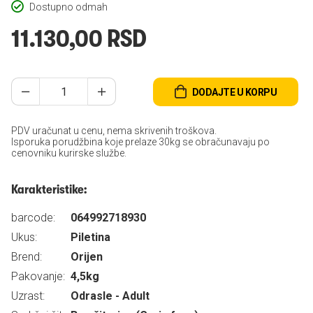
Dostupno odmah
11.130,00 RSD
DODAJTE U KORPU
PDV uračunat u cenu, nema skrivenih troškova.
Isporuka porudžbina koje prelaze 30kg se obračunavaju po
cenovniku kurirske službe.
Karakteristike:
barcode:
064992718930
Ukus:
Piletina
Brend:
Orijen
Pakovanje:
4,5kg
Uzrast:
Odrasle - Adult