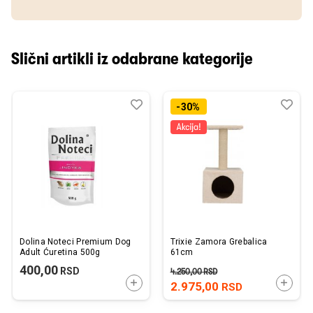
Slični artikli iz odabrane kategorije
Dodaj
Uporedi
Dod
Upo
-30%
u
u
listu
listu
želja
želj
Dolina Noteci Premium Dog
Trixie Zamora Grebalica
Adult Ćuretina 500g
61cm
400,00
RSD
4.250,00
RSD
DODAJTE U KORPU
DODAJ
2.975,00
RSD