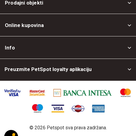
Prodajni objekti
Online kupovina
Opšti uslovi
Info
Politika privatnosti
O nama
Povrat robe
Preuzmite PetSpot loyalty aplikaciju
Prodajni objekti
Posao kod nas
©
2026 Petspot sva prava zadržana.