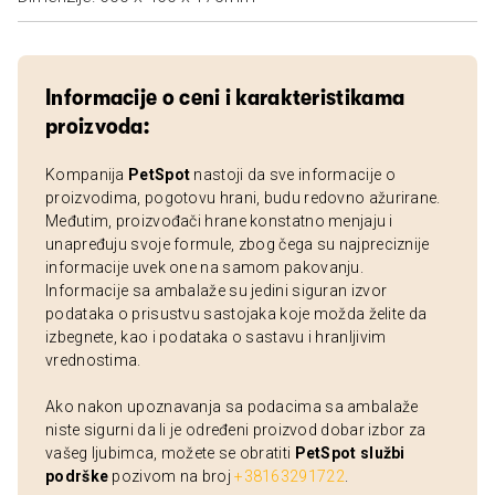
Informacije o ceni i karakteristikama
proizvoda:
Kompanija
PetSpot
nastoji da sve informacije o
proizvodima, pogotovu hrani, budu redovno ažurirane.
Međutim, proizvođači hrane konstatno menjaju i
unapređuju svoje formule, zbog čega su najpreciznije
informacije uvek one na samom pakovanju.
Informacije sa ambalaže su jedini siguran izvor
podataka o prisustvu sastojaka koje možda želite da
izbegnete, kao i podataka o sastavu i hranljivim
vrednostima.
Ako nakon upoznavanja sa podacima sa ambalaže
niste sigurni da li je određeni proizvod dobar izbor za
vašeg ljubimca, možete se obratiti
PetSpot službi
podrške
pozivom na broj
+38163291722
.