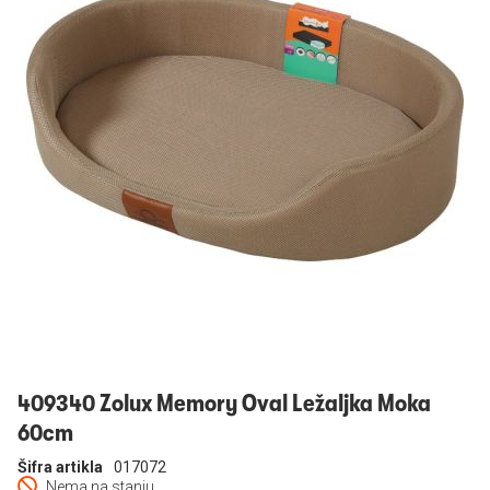
Prijavi se
409340 Zolux Memory Oval Ležaljka Moka
60cm
Šifra artikla
017072
Nema na stanju