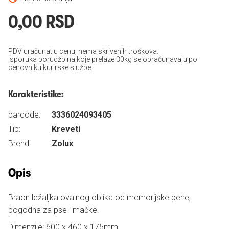
0,00 RSD
PDV uračunat u cenu, nema skrivenih troškova.
Isporuka porudžbina koje prelaze 30kg se obračunavaju po
cenovniku kurirske službe.
Karakteristike:
barcode:
3336024093405
Tip:
Kreveti
Brend:
Zolux
Opis
Braon ležaljka ovalnog oblika od memorijske pene,
pogodna za pse i mačke.
Dimenzije: 600 x 460 x 175mm