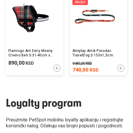
listu
listu
želja
želj
Flamingo Am Eeny Meeny
Amiplay Amik Povodac
Crveno Beli S 31-40cm x
TravelDog S 150x1,5cm
15mm
890,00
RSD
1.480,00
RSD
DODAJTE U KORPU
DODAJ
740,00
RSD
Loyalty program
Preuzmite PetSpot mobilnu loyalty aplikaciju i registrujte
korisnički nalog. Očekuju vas brojni popusti i pogodnosti.