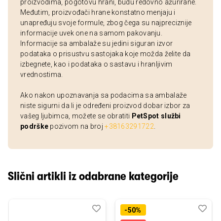
proizvodima, pogotovu hrani, budu redovno ažurirane.
Međutim, proizvođači hrane konstatno menjaju i
unapređuju svoje formule, zbog čega su najpreciznije
informacije uvek one na samom pakovanju.
Informacije sa ambalaže su jedini siguran izvor
podataka o prisustvu sastojaka koje možda želite da
izbegnete, kao i podataka o sastavu i hranljivim
vrednostima.
Ako nakon upoznavanja sa podacima sa ambalaže
niste sigurni da li je određeni proizvod dobar izbor za
vašeg ljubimca, možete se obratiti
PetSpot službi
podrške
pozivom na broj
+38163291722
.
Slični artikli iz odabrane kategorije
Dodaj
Uporedi
Dod
Upo
-50%
u
u