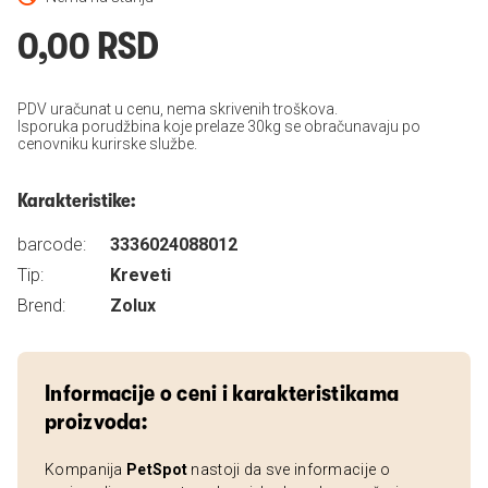
0,00 RSD
PDV uračunat u cenu, nema skrivenih troškova.
Isporuka porudžbina koje prelaze 30kg se obračunavaju po
cenovniku kurirske službe.
Karakteristike:
barcode:
3336024088012
Tip:
Kreveti
Brend:
Zolux
Informacije o ceni i karakteristikama
proizvoda:
Kompanija
PetSpot
nastoji da sve informacije o