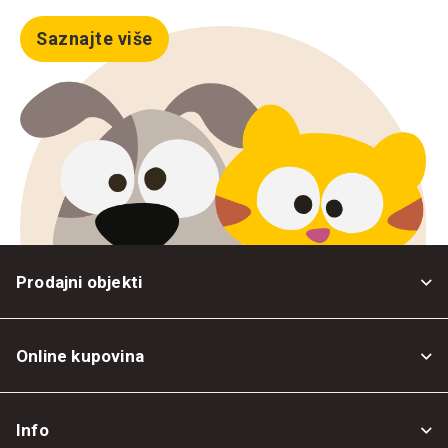
Saznajte više
Prodajni objekti
Online kupovina
Opšti uslovi
Info
Politika privatnosti