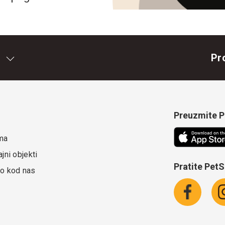
Pr
Preuzmite Pe
ma
jni objekti
Pratite Pet
o kod nas