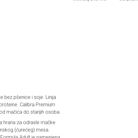
bez pšenice i soje. Linija
 proteine. Calibra Premium
d mačića do starijih osoba.
a hrana za odrasle mačke
inskog (ćurećeg) mesa.
. Formula Adult je namenjena