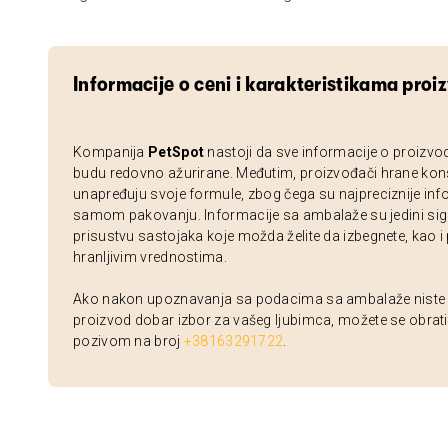
Informacije o ceni i karakteristikama proi
Kompanija
PetSpot
nastoji da sve informacije o proizvo
budu redovno ažurirane. Međutim, proizvođači hrane kon
unapređuju svoje formule, zbog čega su najpreciznije inf
samom pakovanju. Informacije sa ambalaže su jedini sig
prisustvu sastojaka koje možda želite da izbegnete, kao i
hranljivim vrednostima.
Ako nakon upoznavanja sa podacima sa ambalaže niste si
proizvod dobar izbor za vašeg ljubimca, možete se obrati
pozivom na broj
+38163291722
.