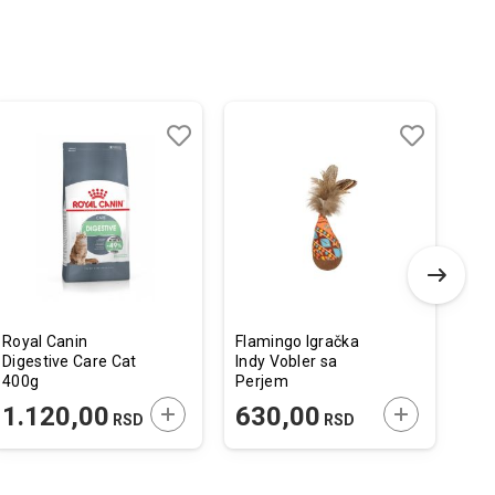
Dodaj
Uporedi
Dodaj
Uporedi
u
u
listu
listu
želja
želja
Royal Canin
Flamingo Igračka
Cal
Digestive Care Cat
Indy Vobler sa
Pre
400g
Perjem
Živ
 U KORPU
DODAJTE U KORPU
DODAJTE U 
1.120,00
630,00
1
RSD
RSD