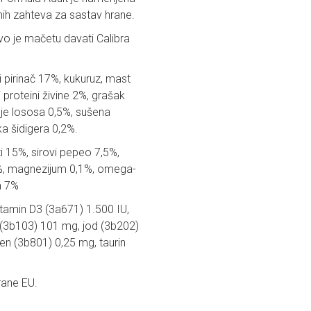
ih zahteva za sastav hrane.
ivo je mačetu davati Calibra
ni pirinač 17%, kukuruz, mast
 proteini živine 2%, grašak
ulje lososa 0,5%, sušena
ka šidigera 0,2%.
i 15%, sirovi pepeo 7,5%,
,4%, magnezijum 0,1%, omega-
a 7%
tamin D3 (3a671) 1.500 IU,
(3b103) 101 mg, jod (3b202)
n (3b801) 0,25 mg, taurin
rane EU.