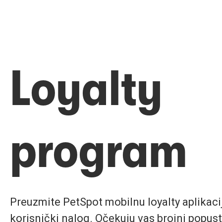
Loyalty
program
Preuzmite PetSpot mobilnu loyalty aplikaciju
korisnički nalog. Očekuju vas brojni popust