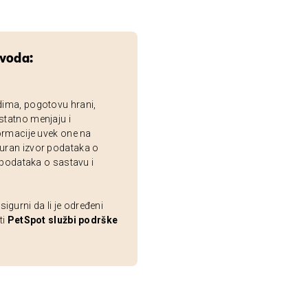
zvoda:
dima, pogotovu hrani,
statno menjaju i
ormacije uvek one na
uran izvor podataka o
 podataka o sastavu i
gurni da li je određeni
ti
PetSpot službi podrške