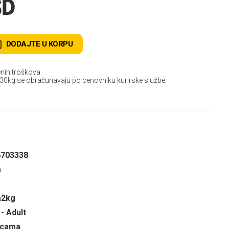
SD
DODAJTE U KORPU
nih troškova.
 30kg se obračunavaju po cenovniku kurirske službe.
6703338
a
a2kg
- Adult
ricama