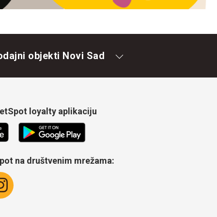
odajni objekti Novi Sad
tSpot loyalty aplikaciju
Spot na društvenim mrežama: