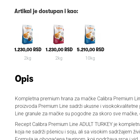
Artikal je dostupan i kao:
1.230,00 RSD
1.230,00 RSD
5.210,00 RSD
2kg
2kg
10kg
Opis
Kompletna premium hrana za mačke Calibra Premium Line 
proizvoda Premium Line sadrži ukusne i visokokvalitetne
Line granule za mačke su pogodne za skoro sve mačke, o
Recept Calibra Premium Line ADULT TURKEY je kompletn
koja ne sadrži pšenicu i soju, ali sa visokim sadržajem živ
Formula je obogaćena taurinom, koji podržava srce i vid