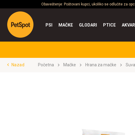
Obaveštenje: Poštovani kupci, ukoliko se odlučite za op
PSI
MAČKE
GLODARI
PTICE
AKVAR
Nazad
Početna
Mačke
Hrana za mačke
Suva