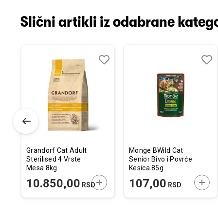
Slični artikli iz odabrane katego
odaj
poredi
Dodaj
Uporedi
Doda
Upor
u
u
istu
listu
listu
elja
želja
želja
Grandorf Cat Adult
Monge BWild Cat
Sterilised 4 Vrste
Senior Bivo i Povrće
Mesa 8kg
Kesica 85g
ODAJTE U KORPU
DODAJTE U KORPU
DODA
10.850,00
107,00
RSD
RSD