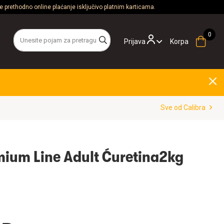
 prethodno online plaćanje isključivo platnim karticama.
Prijava
Korpa
Sve od Calibra
mium Line Adult Ćuretina2kg