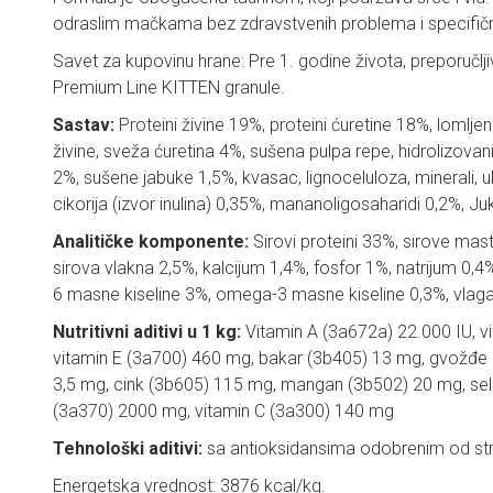
odraslim mačkama bez zdravstvenih problema i specifičn
Savet za kupovinu hrane: Pre 1. godine života, preporučlj
Premium Line KITTEN granule.
Sastav:
Proteini živine 19%, proteini ćuretine 18%, lomlje
živine, sveža ćuretina 4%, sušena pulpa repe, hidrolizovani
2%, sušene jabuke 1,5%, kvasac, lignoceluloza, minerali, 
cikorija (izvor inulina) 0,35%, mananoligosaharidi 0,2%, Ju
Analitičke komponente:
Sirovi proteini 33%, sirove mast
sirova vlakna 2,5%, kalcijum 1,4%, fosfor 1%, natrijum 0
6 masne kiseline 3%, omega-3 masne kiseline 0,3%, vlag
Nutritivni aditivi u 1 kg:
Vitamin A (3a672a) 22.000 IU, vi
vitamin E (3a700) 460 mg, bakar (3b405) 13 mg, gvožđe 
3,5 mg, cink (3b605) 115 mg, mangan (3b502) 20 mg, sele
(3a370) 2000 mg, vitamin C (3a300) 140 mg
Tehnološki aditivi:
sa antioksidansima odobrenim od st
Energetska vrednost: 3876 kcal/kg.