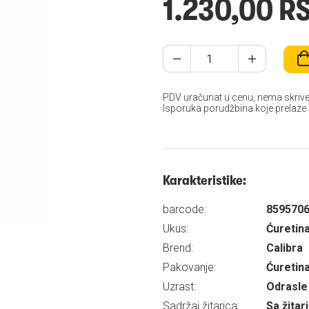
1.230,00 R
PDV uračunat u cenu, nema skrive
Isporuka porudžbina koje prelaze
Karakteristike:
barcode:
859570
Ukus:
Ćuretin
Brend:
Calibra
Pakovanje:
Ćuretin
Uzrast:
Odrasle 
Sadržaj žitarica:
Sa žita