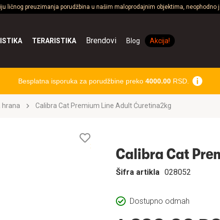
ciju ličnog preuzimanja porudžbina u našim maloprodajnim objektima, neophodno je
Brendovi
ISTIKA
TERARISTIKA
Blog
Akcija!
Besplatna isporuka za porudžbine preko
4000.00
RSD.
 hrana
Calibra Cat Premium Line Adult Ćuretina2kg
Lista
želja
Calibra Cat Pre
Šifra artikla
028052
Dostupno odmah