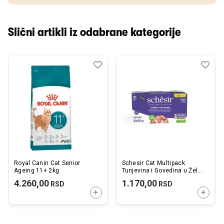
Slični artikli iz odabrane kategorije
Dodaj
Uporedi
Dod
Upo
u
u
listu
listu
želja
želj
Royal Canin Cat Senior
Schesir Cat Multipack
Ageing 11+ 2kg
Tunjevina i Govedina u Želeu
6x50g
4.260,00
1.170,00
RSD
RSD
DODAJTE U KORPU
DODAJ