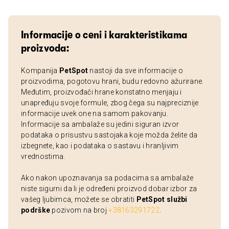
Informacije o ceni i karakteristikama
proizvoda:
Kompanija
PetSpot
nastoji da sve informacije o
proizvodima, pogotovu hrani, budu redovno ažurirane.
Međutim, proizvođači hrane konstatno menjaju i
unapređuju svoje formule, zbog čega su najpreciznije
informacije uvek one na samom pakovanju.
Informacije sa ambalaže su jedini siguran izvor
podataka o prisustvu sastojaka koje možda želite da
izbegnete, kao i podataka o sastavu i hranljivim
vrednostima.
Ako nakon upoznavanja sa podacima sa ambalaže
niste sigurni da li je određeni proizvod dobar izbor za
vašeg ljubimca, možete se obratiti
PetSpot službi
podrške
pozivom na broj
+38163291722
.