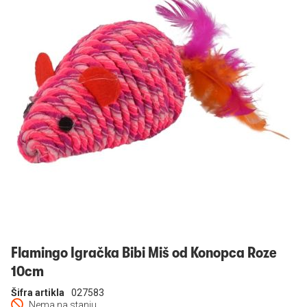
Prijavi se
Flamingo Igračka Bibi Miš od Konopca Roze
10cm
Šifra artikla
027583
Nema na stanju