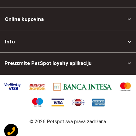
Online kupovina
Opšti uslovi
Info
Politika privatnosti
O nama
Povrat robe
Preuzmite PetSpot loyalty aplikaciju
Prodajni objekti
Posao kod nas
©
2026 Petspot sva prava zadržana.