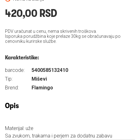
420,00 RSD
PDV uračunat u cenu, nema skrivenih troškova.
Isporuka porudžbina koje prelaze 30kg se obračunavaju po
cenovniku kurirske službe.
Karakteristike:
barcode:
5400585132410
Tip:
Miševi
Brend:
Flamingo
Opis
Materijal: uže
Sa zvukom, trakama i perjem za dodatnu zabavu