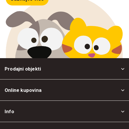
Prodajni objekti
Online kupovina
Opšti uslovi
Info
Politika privatnosti
O nama
Povrat robe