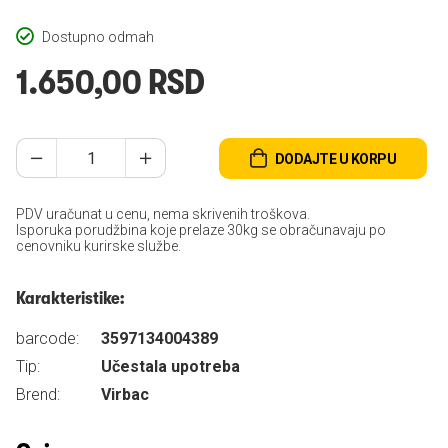
Dostupno odmah
1.650,00 RSD
DODAJTE U KORPU
PDV uračunat u cenu, nema skrivenih troškova.
Isporuka porudžbina koje prelaze 30kg se obračunavaju po
cenovniku kurirske službe.
Karakteristike:
barcode:
3597134004389
Tip:
Učestala upotreba
Brend:
Virbac