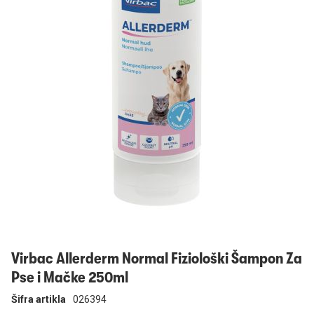
Prijavi se
Virbac Allerderm Normal Fiziološki Šampon Za
Pse i Mačke 250ml
Šifra artikla
026394