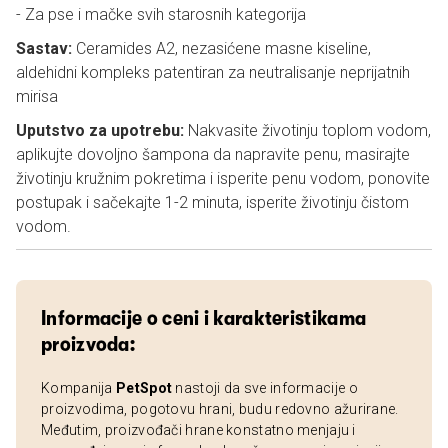
- Za pse i mačke svih starosnih kategorija
Sastav:
Ceramides A2, nezasićene masne kiseline,
aldehidni kompleks patentiran za neutralisanje neprijatnih
mirisa
Uputstvo za upotrebu:
Nakvasite životinju toplom vodom,
aplikujte dovoljno šampona da napravite penu, masirajte
životinju kružnim pokretima i isperite penu vodom, ponovite
postupak i sačekajte 1-2 minuta, isperite životinju čistom
vodom.
Informacije o ceni i karakteristikama
proizvoda:
Kompanija
PetSpot
nastoji da sve informacije o
proizvodima, pogotovu hrani, budu redovno ažurirane.
Međutim, proizvođači hrane konstatno menjaju i