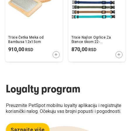
Trixie Četka Meka od
Trixie Najlon Ogrlice Za
Bambusa 12x15cm
Štence 6kom 22-
35cm/10mm
910,00
870,00
RSD
RSD
DODAJTE U KORPU
DODAJ
Loyalty program
Preuzmite PetSpot mobilnu loyalty aplikaciju i registrujte
korisnički nalog. Očekuju vas brojni popusti i pogodnosti.
Saznajte više