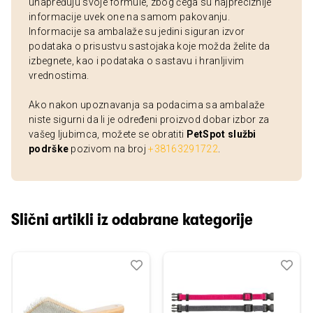
unapređuju svoje formule, zbog čega su najpreciznije
informacije uvek one na samom pakovanju.
Informacije sa ambalaže su jedini siguran izvor
podataka o prisustvu sastojaka koje možda želite da
izbegnete, kao i podataka o sastavu i hranljivim
vrednostima.
Ako nakon upoznavanja sa podacima sa ambalaže
niste sigurni da li je određeni proizvod dobar izbor za
vašeg ljubimca, možete se obratiti
PetSpot službi
podrške
pozivom na broj
+38163291722
.
Slični artikli iz odabrane kategorije
Dodaj
Uporedi
Dod
Upo
u
u
listu
listu
želja
želj