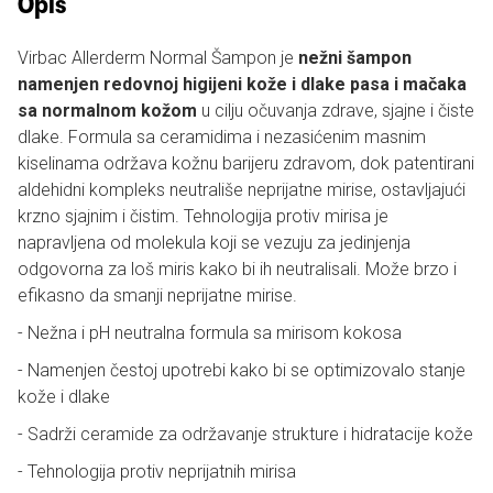
Opis
Virbac Allerderm Normal Šampon je
nežni šampon
namenjen redovnoj higijeni kože i dlake pasa i mačaka
sa normalnom kožom
u cilju očuvanja zdrave, sjajne i čiste
dlake. Formula sa ceramidima i nezasićenim masnim
kiselinama održava kožnu barijeru zdravom, dok patentirani
aldehidni kompleks neutrališe neprijatne mirise, ostavljajući
krzno sjajnim i čistim. Tehnologija protiv mirisa je
napravljena od molekula koji se vezuju za jedinjenja
odgovorna za loš miris kako bi ih neutralisali. Može brzo i
efikasno da smanji neprijatne mirise.
- Nežna i pH neutralna formula sa mirisom kokosa
- Namenjen čestoj upotrebi kako bi se optimizovalo stanje
kože i dlake
- Sadrži ceramide za održavanje strukture i hidratacije kože
- Tehnologija protiv neprijatnih mirisa