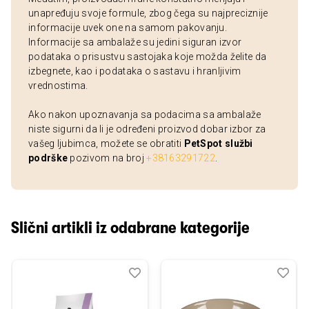
unapređuju svoje formule, zbog čega su najpreciznije
informacije uvek one na samom pakovanju.
Informacije sa ambalaže su jedini siguran izvor
podataka o prisustvu sastojaka koje možda želite da
izbegnete, kao i podataka o sastavu i hranljivim
vrednostima.
Ako nakon upoznavanja sa podacima sa ambalaže
niste sigurni da li je određeni proizvod dobar izbor za
vašeg ljubimca, možete se obratiti
PetSpot službi
podrške
pozivom na broj
+38163291722
.
Slični artikli iz odabrane kategorije
Dodaj
Uporedi
Dod
Upo
u
u
listu
listu