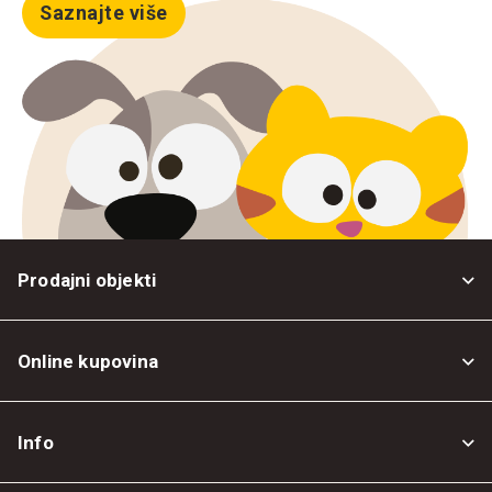
Saznajte više
Prodajni objekti
Online kupovina
Opšti uslovi
Info
Politika privatnosti