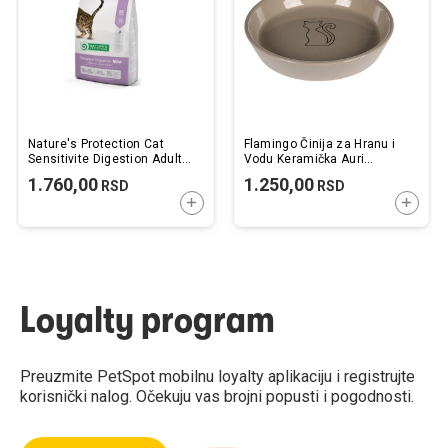
želja
želj
Nature's Protection Cat
Flamingo Činija za Hranu i
Sensitivite Digestion Adult
Vodu Keramička Auri
Živina 2kg
20x20x3,5cm / 500ml
1.760,00
1.250,00
RSD
RSD
DODAJTE U KORPU
DODAJ
Loyalty program
Preuzmite PetSpot mobilnu loyalty aplikaciju i registrujte
korisnički nalog. Očekuju vas brojni popusti i pogodnosti.