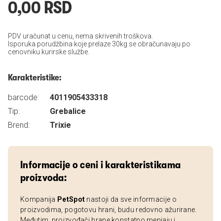
0,00 RSD
PDV uračunat u cenu, nema skrivenih troškova.
Isporuka porudžbina koje prelaze 30kg se obračunavaju po
cenovniku kurirske službe.
Karakteristike:
barcode:
4011905433318
Tip:
Grebalice
Brend:
Trixie
Informacije o ceni i karakteristikama
proizvoda:
Kompanija
PetSpot
nastoji da sve informacije o
proizvodima, pogotovu hrani, budu redovno ažurirane.
Međutim, proizvođači hrane konstatno menjaju i