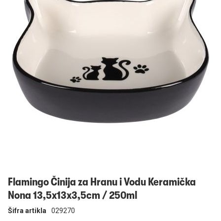
Prijavi se
Flamingo Činija za Hranu i Vodu Keramička
Nona 13,5x13x3,5cm / 250ml
Šifra artikla
029270