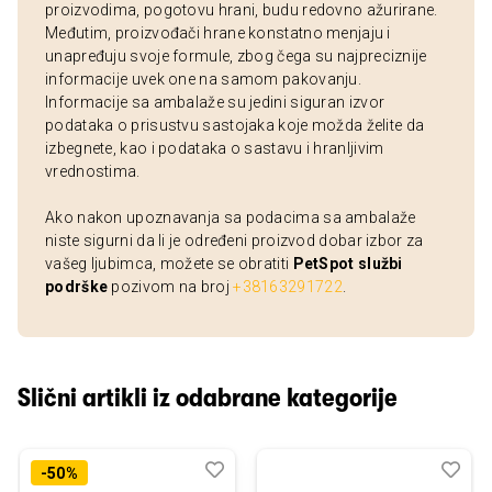
proizvodima, pogotovu hrani, budu redovno ažurirane.
Međutim, proizvođači hrane konstatno menjaju i
unapređuju svoje formule, zbog čega su najpreciznije
informacije uvek one na samom pakovanju.
Informacije sa ambalaže su jedini siguran izvor
podataka o prisustvu sastojaka koje možda želite da
izbegnete, kao i podataka o sastavu i hranljivim
vrednostima.
Ako nakon upoznavanja sa podacima sa ambalaže
niste sigurni da li je određeni proizvod dobar izbor za
vašeg ljubimca, možete se obratiti
PetSpot službi
podrške
pozivom na broj
+38163291722
.
Slični artikli iz odabrane kategorije
Dodaj
Uporedi
Dod
Upo
-50%
u
u