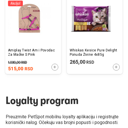
listu
listu
želja
želj
Amiplay Twist Am i Povodac
Whiskas Kesice Pure Delight
Za Mačke S Pink
Ponuda Živine 4x85g
265,00
RSD
1.030,00
RSD
DODAJTE U KORPU
DODAJ
515,00
RSD
Loyalty program
Preuzmite PetSpot mobilnu loyalty aplikaciju i registrujte
korisnički nalog. Očekuju vas brojni popusti i pogodnosti.