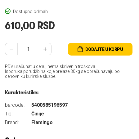
Dostupno odmah
610,00 RSD
DODAJTE U KORPU
PDV uračunat u cenu, nema skrivenih troškova.
Isporuka porudžbina koje prelaze 30kg se obračunavaju po
cenovniku kurirske službe.
Karakteristike:
barcode:
5400585196597
Tip:
Činije
Brend:
Flamingo