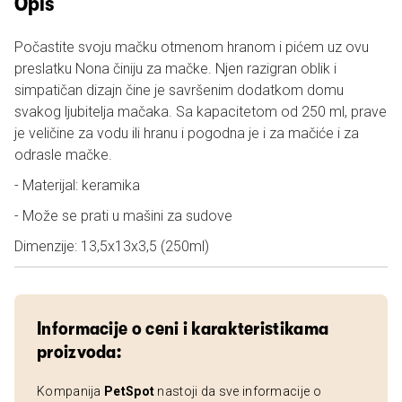
Opis
Počastite svoju mačku otmenom hranom i pićem uz ovu
preslatku Nona činiju za mačke. Njen razigran oblik i
simpatičan dizajn čine je savršenim dodatkom domu
svakog ljubitelja mačaka. Sa kapacitetom od 250 ml, prave
je veličine za vodu ili hranu i pogodna je i za mačiće i za
odrasle mačke.
- Materijal: keramika
- Može se prati u mašini za sudove
Dimenzije: 13,5x13x3,5 (250ml)
Informacije o ceni i karakteristikama
proizvoda:
Kompanija
PetSpot
nastoji da sve informacije o