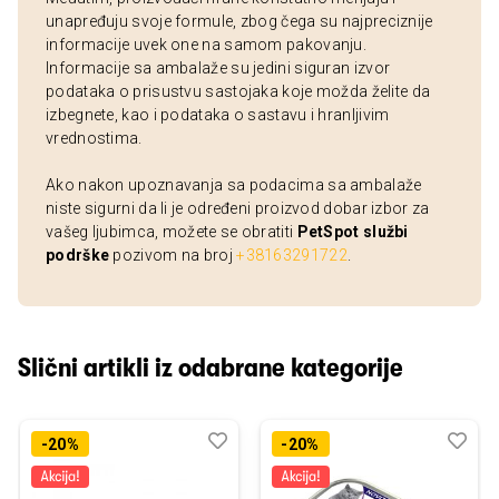
unapređuju svoje formule, zbog čega su najpreciznije
informacije uvek one na samom pakovanju.
Informacije sa ambalaže su jedini siguran izvor
podataka o prisustvu sastojaka koje možda želite da
izbegnete, kao i podataka o sastavu i hranljivim
vrednostima.
Ako nakon upoznavanja sa podacima sa ambalaže
niste sigurni da li je određeni proizvod dobar izbor za
vašeg ljubimca, možete se obratiti
PetSpot službi
podrške
pozivom na broj
+38163291722
.
Slični artikli iz odabrane kategorije
Dodaj
Uporedi
Dod
Upo
-20%
-20%
u
u
listu
listu