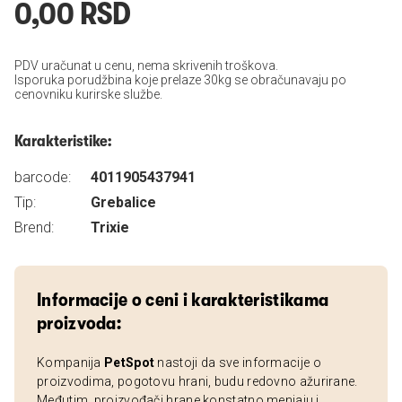
0,00 RSD
PDV uračunat u cenu, nema skrivenih troškova.
Isporuka porudžbina koje prelaze 30kg se obračunavaju po
cenovniku kurirske službe.
Karakteristike:
barcode:
4011905437941
Tip:
Grebalice
Brend:
Trixie
Informacije o ceni i karakteristikama
proizvoda:
Kompanija
PetSpot
nastoji da sve informacije o
proizvodima, pogotovu hrani, budu redovno ažurirane.
Međutim, proizvođači hrane konstatno menjaju i