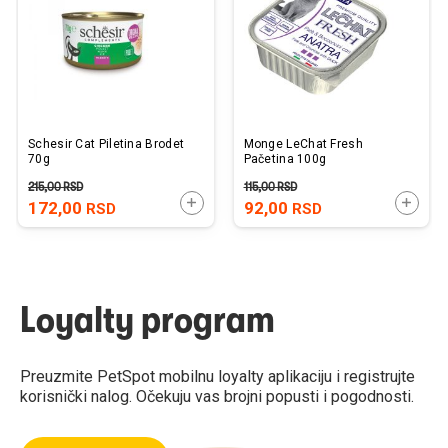
želja
želj
Schesir Cat Piletina Brodet
Monge LeChat Fresh
70g
Pačetina 100g
215,00
RSD
115,00
RSD
DODAJTE U KORPU
DODAJ
172,00
92,00
RSD
RSD
Loyalty program
Preuzmite PetSpot mobilnu loyalty aplikaciju i registrujte
korisnički nalog. Očekuju vas brojni popusti i pogodnosti.