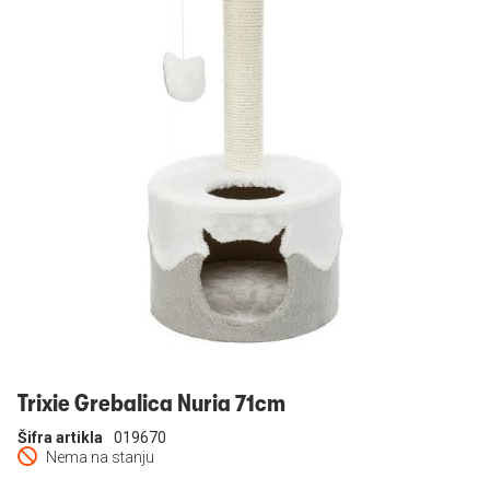
Prijavi se
Trixie Grebalica Nuria 71cm
Šifra artikla
019670
Nema na stanju