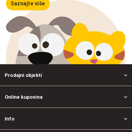
Saznajte više
Prodajni objekti
Online kupovina
Opšti uslovi
Info
Politika privatnosti