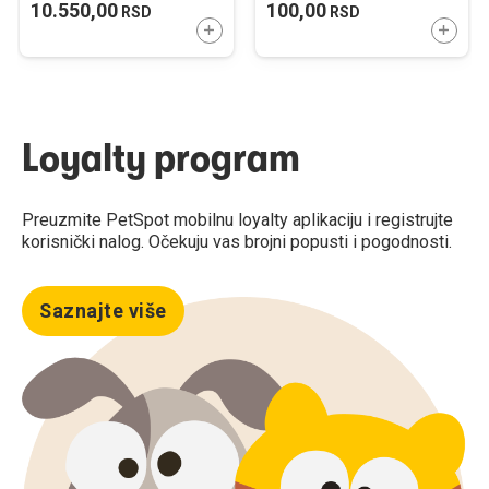
10.550,00
100,00
RSD
RSD
DODAJTE U KORPU
DODAJ
Loyalty program
Preuzmite PetSpot mobilnu loyalty aplikaciju i registrujte
korisnički nalog. Očekuju vas brojni popusti i pogodnosti.
Saznajte više