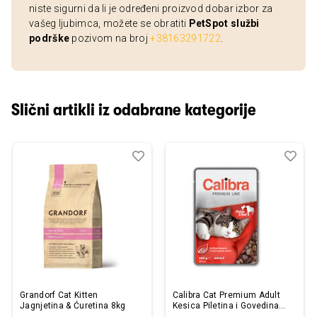
niste sigurni da li je određeni proizvod dobar izbor za
vašeg ljubimca, možete se obratiti
PetSpot službi
podrške
pozivom na broj
+38163291722
.
Slični artikli iz odabrane kategorije
Dodaj
Uporedi
Dod
Upo
u
u
listu
listu
želja
želj
Grandorf Cat Kitten
Calibra Cat Premium Adult
Jagnjetina & Ćuretina 8kg
Kesica Piletina i Govedina
100g