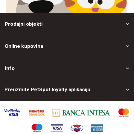
Prodajni objekti
Online kupovina
Opšti uslovi
Info
Politika privatnosti
O nama
Povrat robe
Preuzmite PetSpot loyalty aplikaciju
Prodajni objekti
Posao kod nas