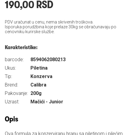
190,00 RSD
PDV uračunat u cenu, nema skrivenih troškova.
Isporuka porudžbina koje prelaze 30kg se obračunavaju po
cenovniku kurirske službe.
Karakteristike:
barcode:
8594062080213
Ukus:
Piletina
Tip:
Konzerva
Brend:
Calibra
Pakovanje:
200g
Uzrast:
Mačići - Junior
Opis
Ova formula za konzerviranu hranu sa piletinom i pilećim