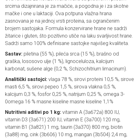
srcima dizajnirana je za mačiće, a pogodna je i za skotne
mačke i one u laktaciji. Ova potpuna vlažna hrana
zasnovana je na jednoj vrsti proteina, sa ograničenim
brojem sastojaka. Formula konzervirane hrane ne sadrži
žitarice i gluten, što pozitivno utiče na laku svarljivost hrane.
Sadrži samo 100% definisane sastojke najvišeg kvaliteta.
Sastav:
piletina (55 %), pileća srca (15 %), brašno od
graška, lososovo ulje (1 %), lignoceluloza, kalcijum
karbonat, sušene alge (0,2 %, Schizochitrium limacinum).
Analitički sastojci:
vlaga 78 %, sirovi proteini 10,5 %, sirove
masti 6,5 %, sirovi pepeo 1,5 %, sirova vlakna 0,5 %,
kalcijum 0,3 %, fosfor 0,25 %, natrijum 0,25 %, omega 3-
0omega 16 % masne kiseline masne kiseline 1,1%
Nutritivni aditivi po 1 kg:
vitamin A (3a672a) 800 IU,
vitamin D3 (3a671) 200 IU, vitamin E (3a700) 120 mg,
vitamin B1 (3a821) 1 mg, taurin (3a370) 800 mg, biotin
(3a88) mg, cink (3b606) 10 mg, mangan (3b504) 2,4 mg,