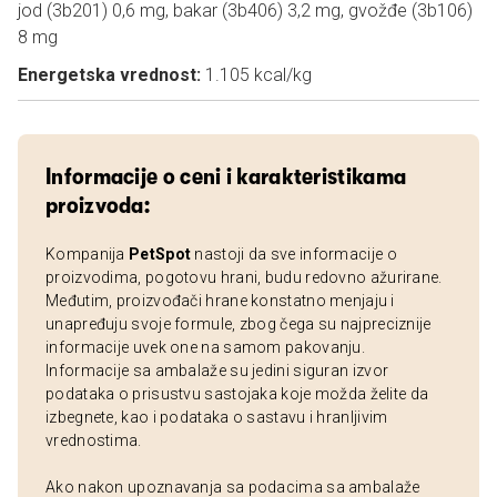
jod (3b201) 0,6 mg, bakar (3b406) 3,2 mg, gvožđe (3b106)
8 mg
Energetska vrednost:
1.105 kcal/kg
Informacije o ceni i karakteristikama
proizvoda:
Kompanija
PetSpot
nastoji da sve informacije o
proizvodima, pogotovu hrani, budu redovno ažurirane.
Međutim, proizvođači hrane konstatno menjaju i
unapređuju svoje formule, zbog čega su najpreciznije
informacije uvek one na samom pakovanju.
Informacije sa ambalaže su jedini siguran izvor
podataka o prisustvu sastojaka koje možda želite da
izbegnete, kao i podataka o sastavu i hranljivim
vrednostima.
Ako nakon upoznavanja sa podacima sa ambalaže