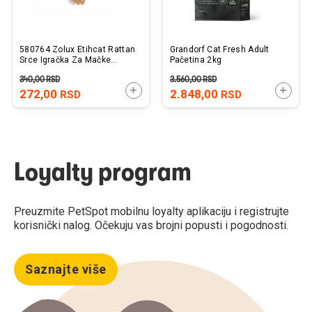
580764 Zolux Etihcat Rattan
Grandorf Cat Fresh Adult
Srce Igračka Za Mačke
Pačetina 2kg
27cm
340,00
RSD
3.560,00
RSD
DODAJTE U KORPU
DODAJ
272,00
2.848,00
RSD
RSD
Loyalty program
Preuzmite PetSpot mobilnu loyalty aplikaciju i registrujte
korisnički nalog. Očekuju vas brojni popusti i pogodnosti.
Saznajte više