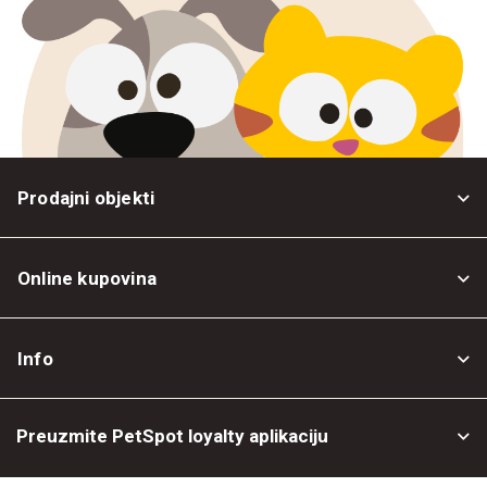
Prodajni objekti
Online kupovina
Opšti uslovi
Info
Politika privatnosti
O nama
Povrat robe
Preuzmite PetSpot loyalty aplikaciju
Prodajni objekti