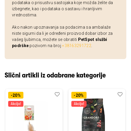
podataka o prisustvu sastojaka koje možda želite da
izbegnete, kao i podataka o sastavu i hranljivim
vrednostima.
Ako nakon upoznavanja sa podacima sa ambalaže
niste sigurni da li je određeni proizvod dobar izbor za
vašeg ljubimca, možete se obratiti
PetSpot službi
podrške
pozivom na broj
+38163291722
.
Slični artikli iz odabrane kategorije
Dodaj
Uporedi
Dod
Upo
-20%
-20%
u
u
listu
listu
želja
želj