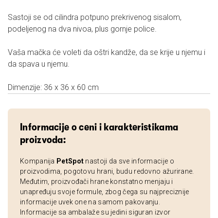
Sastoji se od cilindra potpuno prekrivenog sisalom,
podeljenog na dva nivoa, plus gornje police.
Vaša mačka će voleti da oštri kandže, da se krije u njemu i
da spava u njemu.
Dimenzije: 36 x 36 x 60 cm
Informacije o ceni i karakteristikama
proizvoda:
Kompanija
PetSpot
nastoji da sve informacije o
proizvodima, pogotovu hrani, budu redovno ažurirane.
Međutim, proizvođači hrane konstatno menjaju i
unapređuju svoje formule, zbog čega su najpreciznije
informacije uvek one na samom pakovanju.
Informacije sa ambalaže su jedini siguran izvor