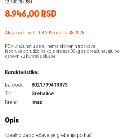
12.780,00 RSD
8.946,00 RSD
Akcija važi od: 01.08.2026 do: 15.08.2026
PDV uračunat u cenu, nema skrivenih troškova.
Isporuka porudžbina koje prelaze 30kg se obračunavaju po
cenovniku kurirske službe.
Karakteristike:
barcode:
8021799413873
Tip:
Grebalice
Brend:
Imac
Opis
Idealno za sprečavanje grebanja po kući.