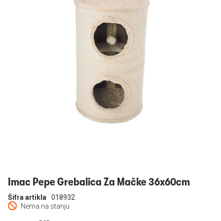
Prijavi se
Imac Pepe Grebalica Za Mačke 36x60cm
Šifra artikla
018932
Nema na stanju