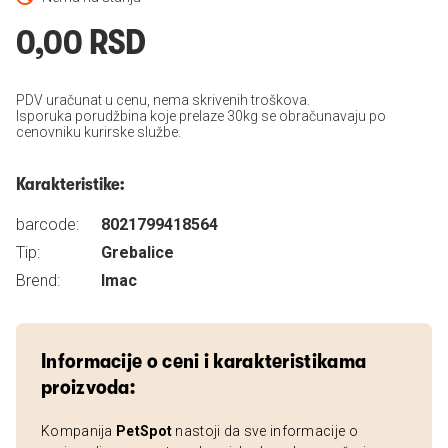
0,00 RSD
PDV uračunat u cenu, nema skrivenih troškova.
Isporuka porudžbina koje prelaze 30kg se obračunavaju po
cenovniku kurirske službe.
Karakteristike:
barcode:
8021799418564
Tip:
Grebalice
Brend:
Imac
Informacije o ceni i karakteristikama
proizvoda:
Kompanija
PetSpot
nastoji da sve informacije o