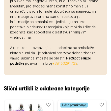
proizvodima, pogotovu hrani, budu redovno ažurirane.
Međutim, proizvođači hrane konstatno menjaju i
unapređuju svoje formule, zbog čega su najpreciznije
informacije uvek one na samom pakovanju.
Informacije sa ambalaže su jedini siguran izvor
podataka o prisustvu sastojaka koje možda želite da
izbegnete, kao i podataka o sastavu i hranljivim
vrednostima.
Ako nakon upoznavanja sa podacima sa ambalaže
niste sigurni da li je određeni proizvod dobar izbor za
vašeg ljubimca, možete se obratiti
PetSpot službi
podrške
pozivom na broj
+38163291722
.
Slični artikli iz odabrane kategorije
Dodaj
Uporedi
Dod
Upo
u
u