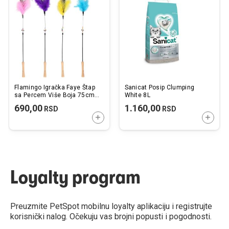
listu
listu
želja
želj
Flamingo Igračka Faye Štap
Sanicat Posip Clumping
sa Percem Više Boja 75cm /
White 8L
1 kom.
690,00
1.160,00
RSD
RSD
DODAJTE U KORPU
DODAJ
Loyalty program
Preuzmite PetSpot mobilnu loyalty aplikaciju i registrujte
korisnički nalog. Očekuju vas brojni popusti i pogodnosti.