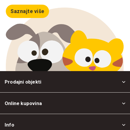
Saznajte više
Prodajni objekti
Online kupovina
Opšti uslovi
Info
Politika privatnosti