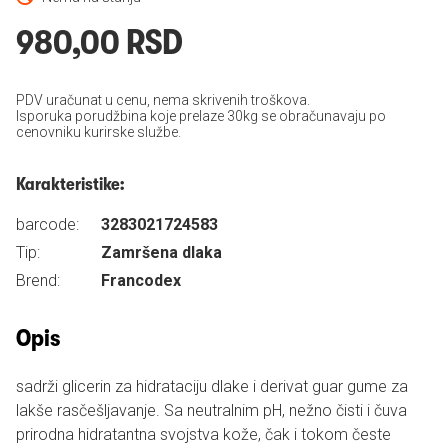
980,00 RSD
PDV uračunat u cenu, nema skrivenih troškova.
Isporuka porudžbina koje prelaze 30kg se obračunavaju po
cenovniku kurirske službe.
Karakteristike:
barcode:
3283021724583
Tip:
Zamršena dlaka
Brend:
Francodex
Opis
sadrži glicerin za hidrataciju dlake i derivat guar gume za
lakše rasčešljavanje. Sa neutralnim pH, nežno čisti i čuva
prirodna hidratantna svojstva kože, čak i tokom česte