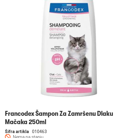
Prijavi se
Francodex Šampon Za Zamršenu Dlaku
Mačaka 250ml
Šifra artikla
010463
Nema na stanju