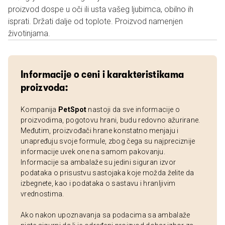
proizvod dospe u oči ili usta vašeg ljubimca, obilno ih
isprati. Držati dalje od toplote. Proizvod namenjen
životinjama.
Informacije o ceni i karakteristikama
proizvoda:
Kompanija
PetSpot
nastoji da sve informacije o
proizvodima, pogotovu hrani, budu redovno ažurirane.
Međutim, proizvođači hrane konstatno menjaju i
unapređuju svoje formule, zbog čega su najpreciznije
informacije uvek one na samom pakovanju.
Informacije sa ambalaže su jedini siguran izvor
podataka o prisustvu sastojaka koje možda želite da
izbegnete, kao i podataka o sastavu i hranljivim
vrednostima.
Ako nakon upoznavanja sa podacima sa ambalaže