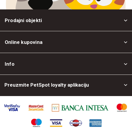
Prodajni objekti
Online kupovina
Opšti uslovi
Info
Politika privatnosti
O nama
Povrat robe
Preuzmite PetSpot loyalty aplikaciju
Prodajni objekti
Posao kod nas