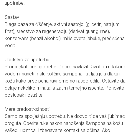
upotrebe.
Sastav
Blaga baza za čišćenje, aktivni sastojci (glicerin, natrijum
fitat), sredstvo za regeneraciju (derivat guar gume),
konzervans (benzil alkohol), miris cveta jabuke, prečišćena
voda.
Uputstvo za upotrebu
Promućkati pre upotrebe. Dobro navlažiti životinju mlakom
vodom, naneti malu količinu šampona i utrljati je u dlaku i
kožu kako bi se pena ravnomerno rasporedila. Ostavite da
deluje nekoliko minuta, a zatim temeljno isperite. Ponovite
postupak i osušite.
Mere predostrožnosti
Samo za spoljašnju upotrebu. Ne dozvoliti da vaš ljubimac
proguta. Operite ruke nakon nanošenja šampona na kožu
vašeg ljubimca. Izbegavajte kontakt sa očima. Ako