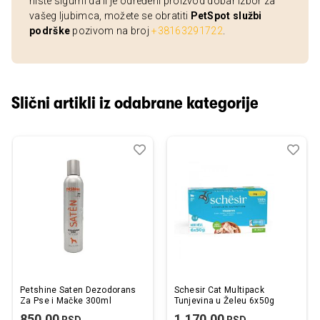
niste sigurni da li je određeni proizvod dobar izbor za
vašeg ljubimca, možete se obratiti
PetSpot službi
podrške
pozivom na broj
+38163291722
.
Slični artikli iz odabrane kategorije
Dodaj
Uporedi
Dod
Upo
u
u
listu
listu
želja
želj
Petshine Saten Dezodorans
Schesir Cat Multipack
Za Pse i Mačke 300ml
Tunjevina u Želeu 6x50g
850,00
1.170,00
RSD
RSD