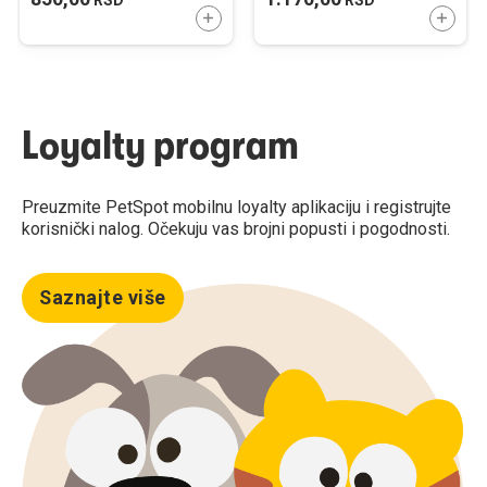
DODAJTE U KORPU
DODAJ
Loyalty program
Preuzmite PetSpot mobilnu loyalty aplikaciju i registrujte
korisnički nalog. Očekuju vas brojni popusti i pogodnosti.
Saznajte više