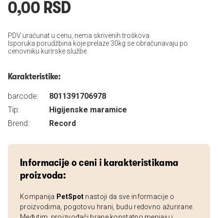
0,00 RSD
PDV uračunat u cenu, nema skrivenih troškova.
Isporuka porudžbina koje prelaze 30kg se obračunavaju po
cenovniku kurirske službe.
Karakteristike:
barcode:
8011391706978
Tip:
Higijenske maramice
Brend:
Record
Informacije o ceni i karakteristikama
proizvoda:
Kompanija
PetSpot
nastoji da sve informacije o
proizvodima, pogotovu hrani, budu redovno ažurirane.
Međutim, proizvođači hrane konstatno menjaju i