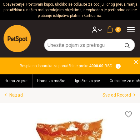
Obaveštenje: Poštovani kupci, ukoliko se odlučite za opciju ličnog preuzimanja
porudžbina u našim maloprodajnim objektima, neophodno je prethodno online
Psi
plaćanje isključivo platnim karticama.
Mačke
Korpa
Glodari
Ptice
Besplatna isporuka za porudžbine preko
4000.00
RSD.
Akvaristika
Hrana za pse
Hrana za mačke
Igračke za pse
Grebalice za mač
Teraristika
Nazad
Sve od Record
Brendovi
Blog
Lis
želj
Akcija!