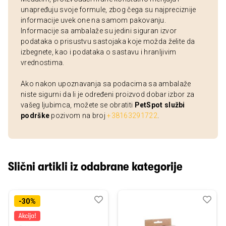
unapređuju svoje formule, zbog čega su najpreciznije
informacije uvek one na samom pakovanju.
Informacije sa ambalaže su jedini siguran izvor
podataka o prisustvu sastojaka koje možda želite da
izbegnete, kao i podataka o sastavu i hranljivim
vrednostima.
Ako nakon upoznavanja sa podacima sa ambalaže
niste sigurni da li je određeni proizvod dobar izbor za
vašeg ljubimca, možete se obratiti
PetSpot službi
podrške
pozivom na broj
+38163291722
.
Slični artikli iz odabrane kategorije
Dodaj
Uporedi
Dod
Upo
-30%
u
u
listu
listu