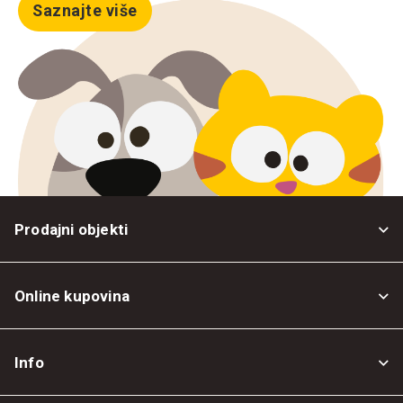
Saznajte više
Prodajni objekti
Online kupovina
Opšti uslovi
Info
Politika privatnosti