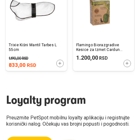
želja
želj
Trixie Kišni Mantil Tarbes L
Flamingo Biorazgradive
55cm
Kesice za Izmet Cardun
Zelene 4x25 kom.
1.200,00
RSD
1.190,00
RSD
DODAJTE U KORPU
DODAJ
833,00
RSD
Loyalty program
Preuzmite PetSpot mobilnu loyalty aplikaciju i registrujte
korisnički nalog. Očekuju vas brojni popusti i pogodnosti.