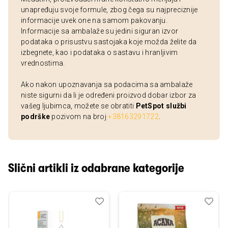
unapređuju svoje formule, zbog čega su najpreciznije
informacije uvek one na samom pakovanju.
Informacije sa ambalaže su jedini siguran izvor
podataka o prisustvu sastojaka koje možda želite da
izbegnete, kao i podataka o sastavu i hranljivim
vrednostima.
Ako nakon upoznavanja sa podacima sa ambalaže
niste sigurni da li je određeni proizvod dobar izbor za
vašeg ljubimca, možete se obratiti
PetSpot službi
podrške
pozivom na broj
+38163291722
.
Slični artikli iz odabrane kategorije
Dodaj
Uporedi
Dod
Upo
u
u
listu
listu