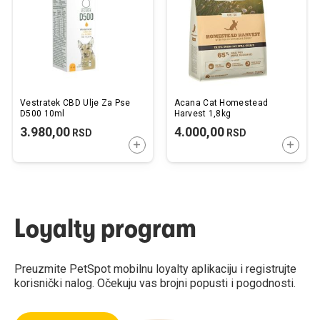
želja
želj
Vestratek CBD Ulje Za Pse
Acana Cat Homestead
D500 10ml
Harvest 1,8kg
3.980,00
4.000,00
RSD
RSD
DODAJTE U KORPU
DODAJ
Loyalty program
Preuzmite PetSpot mobilnu loyalty aplikaciju i registrujte
korisnički nalog. Očekuju vas brojni popusti i pogodnosti.