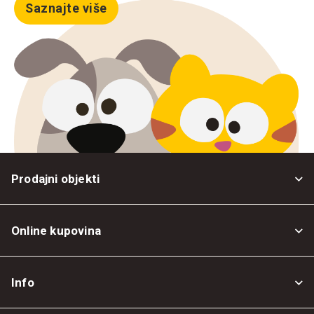
Saznajte više
Prodajni objekti
Online kupovina
Opšti uslovi
Info
Politika privatnosti