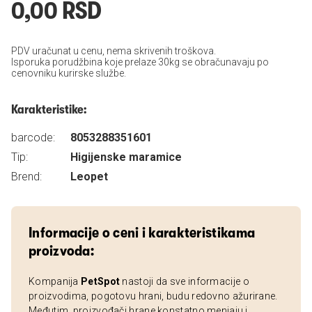
0,00 RSD
PDV uračunat u cenu, nema skrivenih troškova.
Isporuka porudžbina koje prelaze 30kg se obračunavaju po
cenovniku kurirske službe.
Karakteristike:
barcode:
8053288351601
Tip:
Higijenske maramice
Brend:
Leopet
Informacije o ceni i karakteristikama
proizvoda:
Kompanija
PetSpot
nastoji da sve informacije o
proizvodima, pogotovu hrani, budu redovno ažurirane.
Međutim, proizvođači hrane konstatno menjaju i