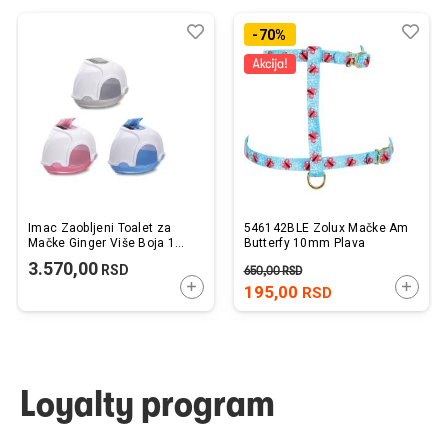
Dodaj
Uporedi
Dod
Upo
-70%
u
u
listu
listu
želja
želj
Imac Zaobljeni Toalet za
546142BLE Zolux Mačke Am
Mačke Ginger Više Boja 1
Butterfy 10mm Plava
kom. / 52x52x44,5cm
3.570,00
RSD
650,00
RSD
DODAJTE U KORPU
DODAJ
195,00
RSD
Loyalty program