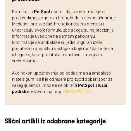
Kompanija
PetSpot
nastoji da sve informacije o
proizvodima, pogotovu hrani, budu redovno ažurirane.
Međutim, proizvođači hrane konstatno menjaju i
unapređuju svoje formule, zbog čega su najpreciznije
informacije uvek one na samom pakovanju.
Informacije sa ambalaže su jedini siguran izvor
podataka o prisustvu sastojaka koje možda želite da
izbegnete, kao i podataka o sastavu i hranljivim
vrednostima.
Ako nakon upoznavanja sa podacima sa ambalaže
niste sigurni da li je određeni proizvod dobar izbor za
vašeg ljubimca, možete se obratiti
PetSpot službi
podrške
pozivom na broj
+38163291722
.
Slični artikli iz odabrane kategorije