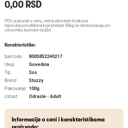
0,00 RSD
PDV uračunat u cenu, nema skrivenih troškova.
Isporuka porudžbina koje prelaze 30kg se obračunavaju po
cenovniku kurirske službe.
Karakteristike:
barcode:
8005852240217
Ukus:
Govedina
Tip:
Sos
Brend:
Stuzzy
Pakovanje:
100g
Uzrast:
Odrasle - Adult
Informacije o ceni i karakteristikama
proizvoda: