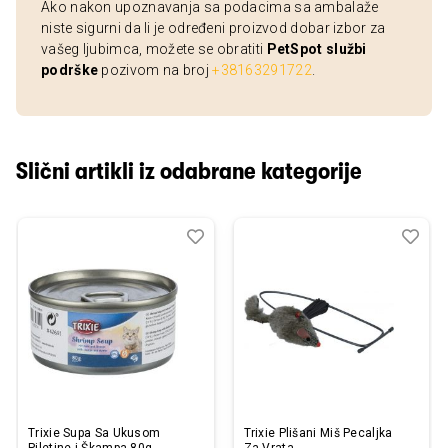
Ako nakon upoznavanja sa podacima sa ambalaže
niste sigurni da li je određeni proizvod dobar izbor za
vašeg ljubimca, možete se obratiti
PetSpot službi
podrške
pozivom na broj
+38163291722
.
Slični artikli iz odabrane kategorije
Dodaj
Uporedi
Dod
Upo
u
u
listu
listu
želja
želj
Trixie Supa Sa Ukusom
Trixie Plišani Miš Pecaljka
Piletine i Škampa 80g
Za Vrata