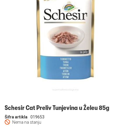
Prijavi se
Schesir Cat Preliv Tunjevina u Želeu 85g
Šifra artikla
019653
Nema na stanju