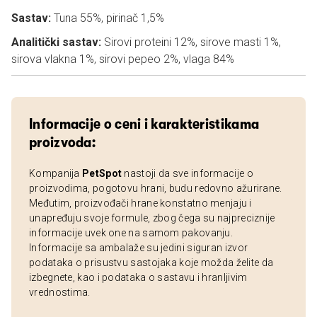
Sastav:
Tuna 55%, pirinač 1,5%
Analitički sastav:
Sirovi proteini 12%, sirove masti 1%,
sirova vlakna 1%, sirovi pepeo 2%, vlaga 84%
Informacije o ceni i karakteristikama
proizvoda:
Kompanija
PetSpot
nastoji da sve informacije o
proizvodima, pogotovu hrani, budu redovno ažurirane.
Međutim, proizvođači hrane konstatno menjaju i
unapređuju svoje formule, zbog čega su najpreciznije
informacije uvek one na samom pakovanju.
Informacije sa ambalaže su jedini siguran izvor
podataka o prisustvu sastojaka koje možda želite da
izbegnete, kao i podataka o sastavu i hranljivim
vrednostima.