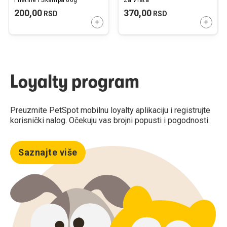
200,00
370,00
RSD
RSD
DODAJTE U KORPU
DODAJ
Loyalty program
Preuzmite PetSpot mobilnu loyalty aplikaciju i registrujte
korisnički nalog. Očekuju vas brojni popusti i pogodnosti.
Saznajte više