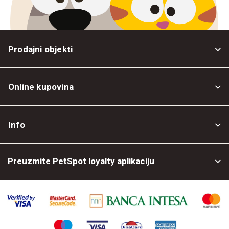
Prodajni objekti
Online kupovina
Opšti uslovi
Info
Politika privatnosti
O nama
Povrat robe
Preuzmite PetSpot loyalty aplikaciju
Prodajni objekti
Posao kod nas