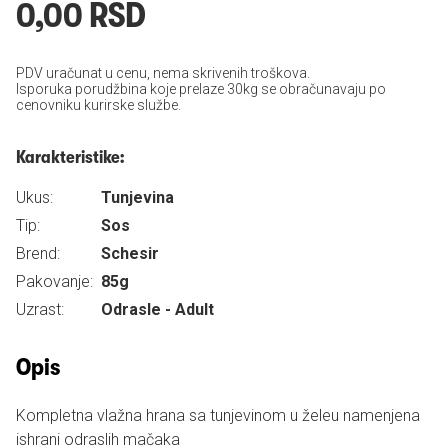
0,00 RSD
PDV uračunat u cenu, nema skrivenih troškova.
Isporuka porudžbina koje prelaze 30kg se obračunavaju po
cenovniku kurirske službe.
Karakteristike:
Ukus:
Tunjevina
Tip:
Sos
Brend:
Schesir
Pakovanje:
85g
Uzrast:
Odrasle - Adult
Opis
Kompletna vlažna hrana sa tunjevinom u želeu namenjena
ishrani odraslih mačaka