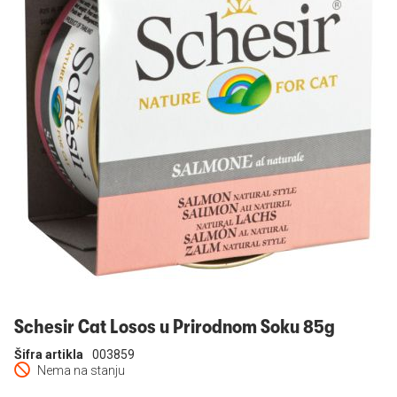
Prijavi se
Schesir Cat Losos u Prirodnom Soku 85g
Šifra artikla
003859
Nema na stanju