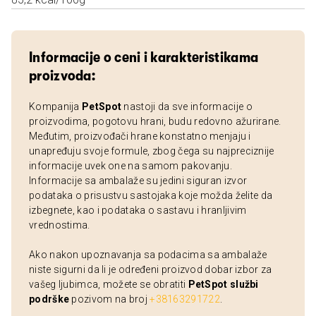
Informacije o ceni i karakteristikama
proizvoda:
Kompanija
PetSpot
nastoji da sve informacije o
proizvodima, pogotovu hrani, budu redovno ažurirane.
Međutim, proizvođači hrane konstatno menjaju i
unapređuju svoje formule, zbog čega su najpreciznije
informacije uvek one na samom pakovanju.
Informacije sa ambalaže su jedini siguran izvor
podataka o prisustvu sastojaka koje možda želite da
izbegnete, kao i podataka o sastavu i hranljivim
vrednostima.
Ako nakon upoznavanja sa podacima sa ambalaže
niste sigurni da li je određeni proizvod dobar izbor za
vašeg ljubimca, možete se obratiti
PetSpot službi
podrške
pozivom na broj
+38163291722
.