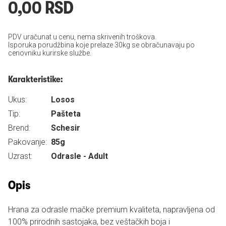
0,00 RSD
PDV uračunat u cenu, nema skrivenih troškova.
Isporuka porudžbina koje prelaze 30kg se obračunavaju po
cenovniku kurirske službe.
Karakteristike:
Ukus:
Losos
Tip:
Pašteta
Brend:
Schesir
Pakovanje:
85g
Uzrast:
Odrasle - Adult
Opis
Hrana za odrasle mačke premium kvaliteta, napravljena od
100% prirodnih sastojaka, bez veštačkih boja i