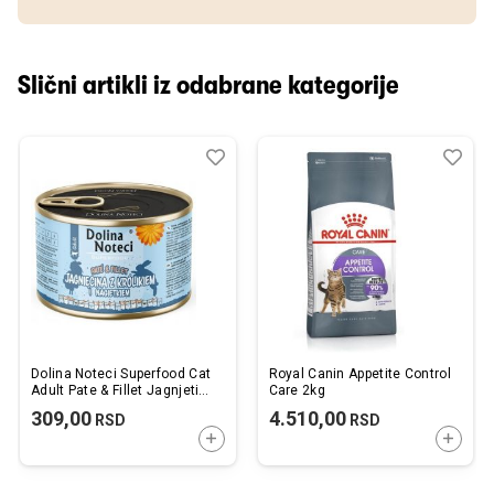
Slični artikli iz odabrane kategorije
Dodaj
Uporedi
Dod
Upo
u
u
listu
listu
želja
želj
Dolina Noteci Superfood Cat
Royal Canin Appetite Control
Adult Pate & Fillet Jagnjetina
Care 2kg
sa Zečetinom i Nevenom
309,00
4.510,00
RSD
RSD
185g
DODAJTE U KORPU
DODAJ