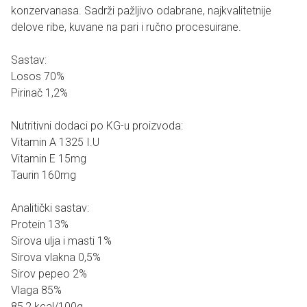
konzervanasa. Sadrži pažljivo odabrane, najkvalitetnije
delove ribe, kuvane na pari i ručno procesuirane.
Sastav:
Losos 70%
Pirinač 1,2%
Nutritivni dodaci po KG-u proizvoda:
Vitamin A 1325 I.U
Vitamin E 15mg
Taurin 160mg
Analitički sastav:
Protein 13%
Sirova ulja i masti 1%
Sirova vlakna 0,5%
Sirov pepeo 2%
Vlaga 85%
85,2 kcal/100g