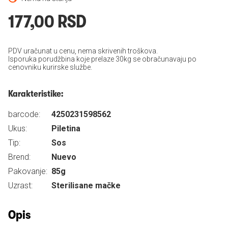
177,00 RSD
PDV uračunat u cenu, nema skrivenih troškova.
Isporuka porudžbina koje prelaze 30kg se obračunavaju po
cenovniku kurirske službe.
Karakteristike:
barcode:
4250231598562
Ukus:
Piletina
Tip:
Sos
Brend:
Nuevo
Pakovanje:
85g
Uzrast:
Sterilisane mačke
Opis