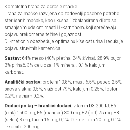
Kompletna hrana za odrasle mačke.
Hrana za mačke razvijena da zadovolji posebne potrebe
sterilisanih mačaka, kao ukusna i izbalansirana dijeta sa
smanjenim udelom masti i L-karnitinom, koji sprečavaju
pojavu prekomerne težine i gojaznost.
DL-metionin obezbeđuje optimalnu kiselost urina i redukuje
pojavu struvitnih kamenčića.
Sastav:
64% meso (40% piletina, 24% živina), 28,9% bujon,
3% pirinač, 3% celuloza, 1% minerali, 0,1% kalcijum
karbonat.
Analitički sastav:
proteini 10,8%, masti 6,5%, pepeo 2,5%,
sirova vlakna 0,5%, vlažnost 79%, kalcijum 0,25%, fosfor
0,2%, natrijum 0,2%.
Dodaci po kg – hranliivi dodaci:
vitamin D3 200 IJ, E6
(cink) 1500 mg, E5 (mangan) 300 mg, E2 (jod) 75 mg, E8
(selen) 3 mg, taurin 15 mg, 0,1%, DL-metionin 20 mg, 0,1%,
L-karnitin 200 mg.