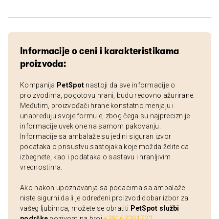
Informacije o ceni i karakteristikama
proizvoda:
Kompanija
PetSpot
nastoji da sve informacije o
proizvodima, pogotovu hrani, budu redovno ažurirane.
Međutim, proizvođači hrane konstatno menjaju i
unapređuju svoje formule, zbog čega su najpreciznije
informacije uvek one na samom pakovanju.
Informacije sa ambalaže su jedini siguran izvor
podataka o prisustvu sastojaka koje možda želite da
izbegnete, kao i podataka o sastavu i hranljivim
vrednostima.
Ako nakon upoznavanja sa podacima sa ambalaže
niste sigurni da li je određeni proizvod dobar izbor za
vašeg ljubimca, možete se obratiti
PetSpot službi
podrške
pozivom na broj
+38163291722
.