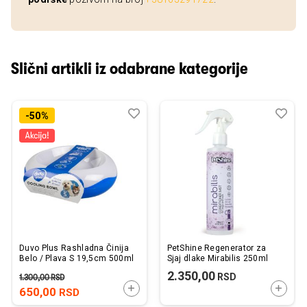
Slični artikli iz odabrane kategorije
Dodaj
Uporedi
Dod
Upo
-50%
u
u
listu
listu
želja
želj
Duvo Plus Rashladna Činija
PetShine Regenerator za
Belo / Plava S 19,5cm 500ml
Sjaj dlake Mirabilis 250ml
2.350,00
RSD
1.300,00
RSD
DODAJTE U KORPU
DODAJ
650,00
RSD