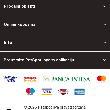
Prodajni objekti
Online kupovina
Opšti uslovi
Info
Politika privatnosti
O nama
Povrat robe
Preuzmite PetSpot loyalty aplikaciju
Prodajni objekti
Posao kod nas
©
2026 Petspot sva prava zadržana.