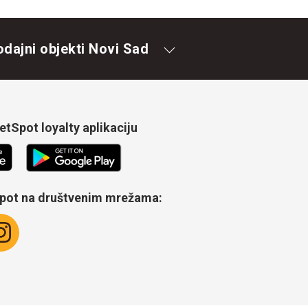
odajni objekti Novi Sad
tSpot loyalty aplikaciju
Spot na društvenim mrežama: