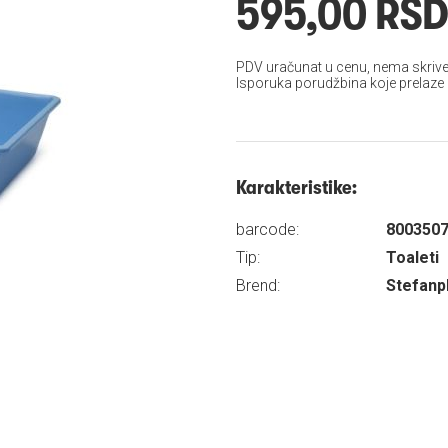
595,00 RS
PDV uračunat u cenu, nema skrive
Isporuka porudžbina koje prelaze
Karakteristike:
barcode:
800350
Tip:
Toaleti
Brend:
Stefanp