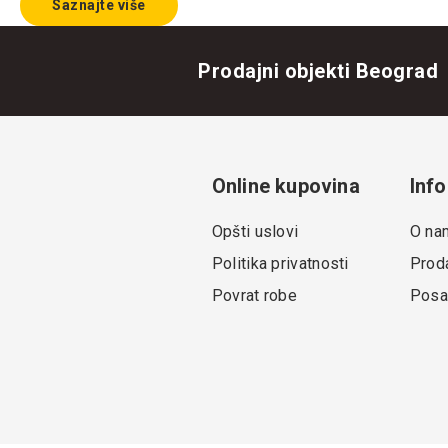
Saznajte više
Prodajni objekti Beograd
Online kupovina
Info
Opšti uslovi
O na
Politika privatnosti
Proda
Povrat robe
Posa