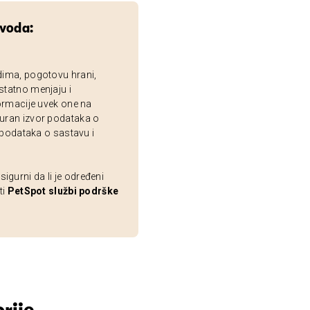
zvoda:
dima, pogotovu hrani,
statno menjaju i
ormacije uvek one na
uran izvor podataka o
 podataka o sastavu i
gurni da li je određeni
ti
PetSpot službi podrške