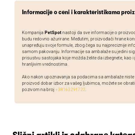
Informacije o ceni i karakteristikama proi
Kompanija
PetSpot
nastoji da sve informacije o proizvo
budu redovno ažurirane. Međutim, proizvođači hrane kon
unapređuju svoje formule, zbog čega su najpreciznije inf
samom pakovanju. Informacije sa ambalaže su jedini sig
prisustvu sastojaka koje možda želite da izbegnete, kao i
hranljivim vrednostima.
Ako nakon upoznavanja sa podacima sa ambalaže niste si
proizvod dobar izbor za vašeg ljubimca, možete se obrati
pozivom na broj
+38163291722
.