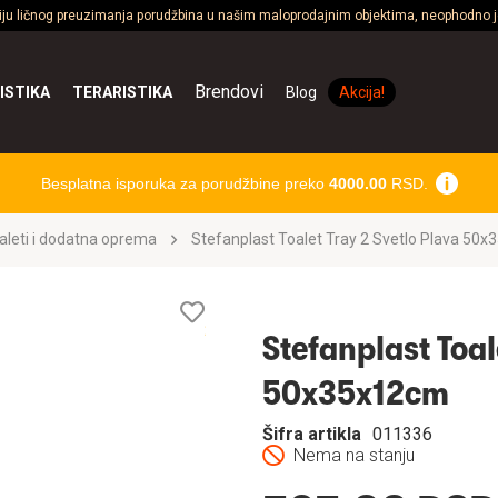
ciju ličnog preuzimanja porudžbina u našim maloprodajnim objektima, neophodno je
Brendovi
ISTIKA
TERARISTIKA
Blog
Akcija!
Besplatna isporuka za porudžbine preko
4000.00
RSD.
aleti i dodatna oprema
Stefanplast Toalet Tray 2 Svetlo Plava 50
Lista
želja
Stefanplast Toal
50x35x12cm
Šifra artikla
011336
Nema na stanju