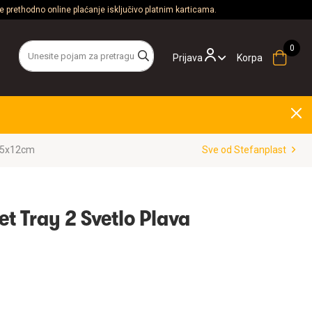
 prethodno online plaćanje isključivo platnim karticama.
Prijava
Korpa
x35x12cm
Sve od Stefanplast
et Tray 2 Svetlo Plava