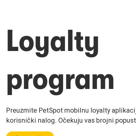
Loyalty
program
Preuzmite PetSpot mobilnu loyalty aplikaciju
korisnički nalog. Očekuju vas brojni popust