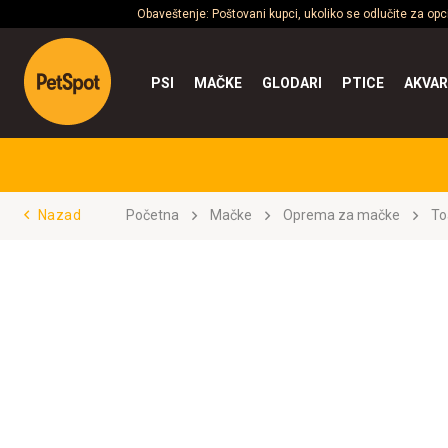
Obaveštenje: Poštovani kupci, ukoliko se odlučite za op
PSI
MAČKE
GLODARI
PTICE
AKVAR
Nazad
Početna
Mačke
Oprema za mačke
To