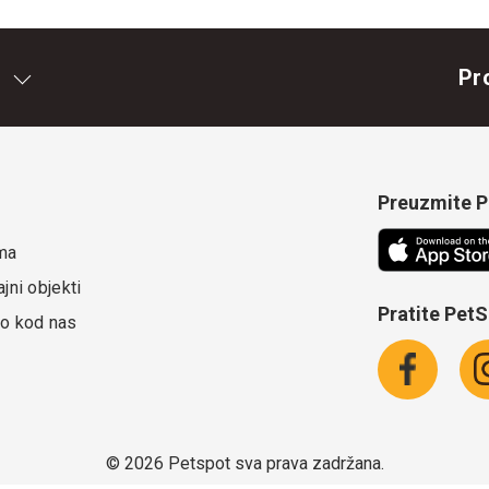
Pr
Preuzmite Pe
ma
jni objekti
Pratite Pet
o kod nas
©
2026 Petspot sva prava zadržana.