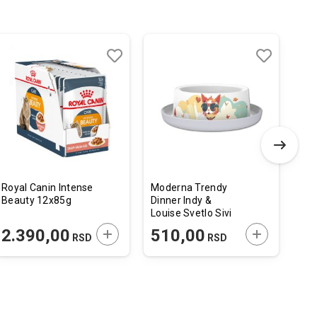
Dodaj
Uporedi
Dodaj
Uporedi
u
u
listu
listu
želja
želja
Royal Canin Intense
Moderna Trendy
Gra
Beauty 12x85g
Dinner Indy &
Fre
Louise Svetlo Sivi
Tun
 U KORPU
DODAJTE U KORPU
DODAJTE U 
2.390,00
510,00
2
RSD
RSD