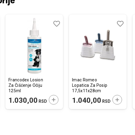
rije
j
edi
Dodaj
Uporedi
Dodaj
Uporedi
u
u
listu
listu
želja
želja
Francodex Losion
Imac Romeo
Za Čišćenje Očiju
Lopatica Za Posip
125ml
17,5x11x28cm
JTE U KORPU
DODAJTE U KORPU
DODAJTE
1.030,00
1.040,00
RSD
RSD