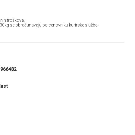
D
nih troškova.
 30kg se obračunavaju po cenovniku kurirske službe.
7966482
last