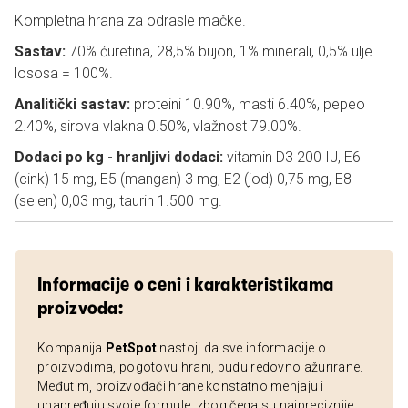
Kompletna hrana za odrasle mačke.
Sastav:
70% ćuretina, 28,5% bujon, 1% minerali, 0,5% ulje
lososa = 100%.
Analitički sastav:
proteini 10.90%, masti 6.40%, pepeo
2.40%, sirova vlakna 0.50%, vlažnost 79.00%.
Dodaci po kg - hranljivi dodaci:
vitamin D3 200 IJ, E6
(cink) 15 mg, E5 (mangan) 3 mg, E2 (jod) 0,75 mg, E8
(selen) 0,03 mg, taurin 1.500 mg.
Informacije o ceni i karakteristikama
proizvoda:
Kompanija
PetSpot
nastoji da sve informacije o
proizvodima, pogotovu hrani, budu redovno ažurirane.
Međutim, proizvođači hrane konstatno menjaju i
unapređuju svoje formule, zbog čega su najpreciznije