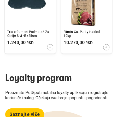
Trixie Gumeni Podmetač Za
Fitmin Cat Purity Hairball
Činije Sivi 45x25cm
10kg
1.240,00
10.270,00
RSD
RSD
DODAJTE U KORPU
DODAJ
Loyalty program
Preuzmite PetSpot mobilnu loyalty aplikaciju i registrujte
korisnički nalog. Očekuju vas brojni popusti i pogodnosti.
Saznajte više