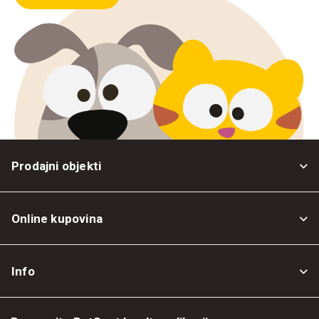
Prodajni objekti
Online kupovina
Opšti uslovi
Info
Politika privatnosti
O nama
Povrat robe