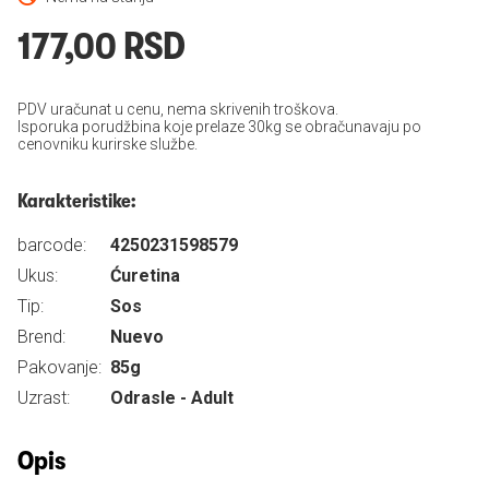
177,00 RSD
PDV uračunat u cenu, nema skrivenih troškova.
Isporuka porudžbina koje prelaze 30kg se obračunavaju po
cenovniku kurirske službe.
Karakteristike:
barcode:
4250231598579
Ukus:
Ćuretina
Tip:
Sos
Brend:
Nuevo
Pakovanje:
85g
Uzrast:
Odrasle - Adult
Opis