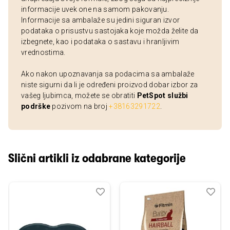
informacije uvek one na samom pakovanju.
Informacije sa ambalaže su jedini siguran izvor
podataka o prisustvu sastojaka koje možda želite da
izbegnete, kao i podataka o sastavu i hranljivim
vrednostima.
Ako nakon upoznavanja sa podacima sa ambalaže
niste sigurni da li je određeni proizvod dobar izbor za
vašeg ljubimca, možete se obratiti
PetSpot službi
podrške
pozivom na broj
+38163291722
.
Slični artikli iz odabrane kategorije
Dodaj
Uporedi
Dod
Upo
u
u
listu
listu
želja
želj