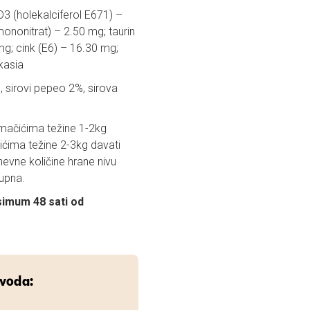
D3 (holekalciferol E671) –
mononitrat) – 2.50 mg; taurin
g; cink (E6) – 16.30 mg;
kasia
%, sirovi pepeo 2%, sirova
. mačićima težine 1-2kg
ćima težine 2-3kg davati
evne količine hrane nivu
tupna.
simum 48 sati od
zvoda: