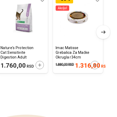
Dodaj
Uporedi
Dodaj
Uporedi
u
u
listu
listu
želja
želja
Nature's Protection
Imac Matisse
Mon
Cat Sensitivite
Grebalica Za Mačke
Fres
Digestion Adult
Okrugla r34cm
Pov
Živina 2kg
 U KORPU
DODAJTE U KORPU
DODAJTE U 
1.760,00
1.316,00
1
1.880,00
RSD
RSD
RSD