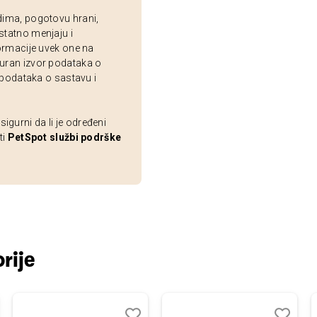
dima, pogotovu hrani,
statno menjaju i
ormacije uvek one na
uran izvor podataka o
 podataka o sastavu i
gurni da li je određeni
ti
PetSpot službi podrške
rije