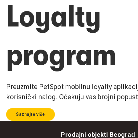
Loyalty
program
Preuzmite PetSpot mobilnu loyalty aplikaciju
korisnički nalog. Očekuju vas brojni popust
Saznajte više
Prodajni objekti Beograd