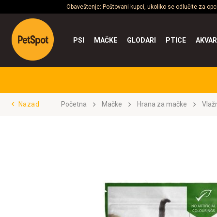
Obaveštenje: Poštovani kupci, ukoliko se odlučite za op
PSI
MAČKE
GLODARI
PTICE
AKVAR
Nazad
Početna
Mačke
Hrana za mačke
Vlaž