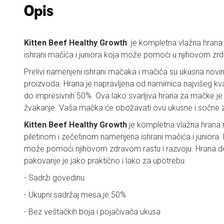
Opis
Kitten Beef Healthy Growth
je kompletna vlažna hrana 
ishrani mačića i juniora koja može pomoći u njihovom zrd
Prelivi namenjeni ishrani mačaka i mačića su ukusna novina 
proizvoda. Hrana je napravljena od namirnica najvišeg 
do impresivnih 50%. Ova lako svarljiva hrana za mačke je
žvakanje. Vaša mačka će obožavati ovu ukusne i sočne z
Kitten Beef Healthy Growth
je kompletna vlažna hrana n
piletinom i zečetinom namenjena ishrani mačića i junior
može pomoći njihovom zdravom rastu i razvoju. Hrana dola
pakovanje je jako praktično i lako za upotrebu.
- Sadrži govedinu
- Ukupni sadržaj mesa je 50%
- Bez veštačkih boja i pojačivača ukusa