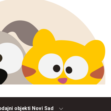
odajni objekti Novi Sad