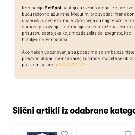
Kompanija
PetSpot
nastoji da sve informacije o proizvo
budu redovno ažurirane. Međutim, proizvođači hrane kon
unapređuju svoje formule, zbog čega su najpreciznije inf
samom pakovanju. Informacije sa ambalaže su jedini sig
prisustvu sastojaka koje možda želite da izbegnete, kao i
hranljivim vrednostima.
Ako nakon upoznavanja sa podacima sa ambalaže niste si
proizvod dobar izbor za vašeg ljubimca, možete se obrati
pozivom na broj
+38163291722
.
Slični artikli iz odabrane katego