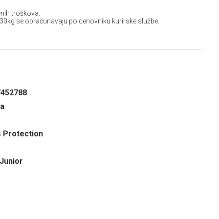
nih troškova.
 30kg se obračunavaju po cenovniku kurirske službe.
7452788
na
s Protection
 Junior