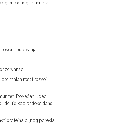
kog prirodnog imuniteta i
ka tokom putovanja
 konzervanse
optimalan rast i razvoj
 imunitet. Povećani udeo
 i deluje kao antioksidans.
ti proteina biljnog porekla,