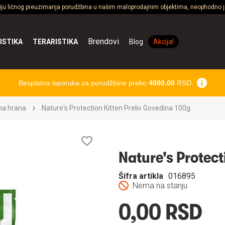
ciju ličnog preuzimanja porudžbina u našim maloprodajnim objektima, neophodno je
Brendovi
ISTIKA
TERARISTIKA
Blog
Akcija!
Besplatna isporuka za porudžbine preko
4000.00
RSD.
na hrana
Nature's Protection Kitten Preliv Govedina 100g
Lista
želja
Nature's Protect
Šifra artikla
016895
Nema na stanju
0,00 RSD