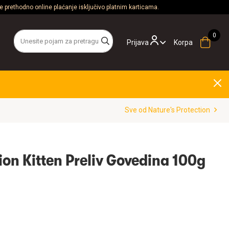
 prethodno online plaćanje isključivo platnim karticama.
Prijava
Korpa
Sve od Nature's Protection
ion Kitten Preliv Govedina 100g