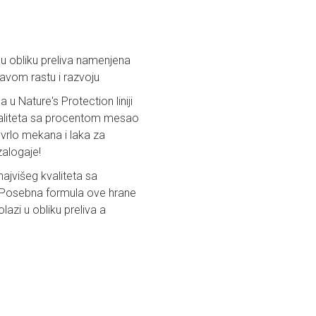
u obliku preliva namenjena
avom rastu i razvoju
u Nature's Protection liniji
kvaliteta sa procentom mesao
 vrlo mekana i laka za
alogaje!
ajvišeg kvaliteta sa
a. Posebna formula ove hrane
zi u obliku preliva a