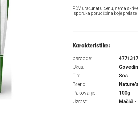
PDV uračunat u cenu, nema skrive
Isporuka porudžbina koje prelaze
Karakteristike:
barcode:
477131
Ukus:
Govedi
Tip:
Sos
Brend:
Nature'
Pakovanje:
100g
Uzrast:
Mačići -