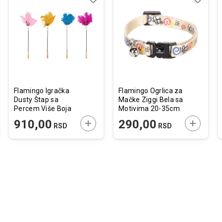
j
edi
Dodaj
Uporedi
Dodaj
Uporedi
u
u
listu
listu
želja
želja
Flamingo Igračka
Flamingo Ogrlica za
Dusty Štap sa
Mačke Ziggi Bela sa
Percem Više Boja
Motivima 20-35cm
75cm / 1 kom.
x 10mm
JTE U KORPU
DODAJTE U KORPU
DODAJTE
910,00
290,00
RSD
RSD