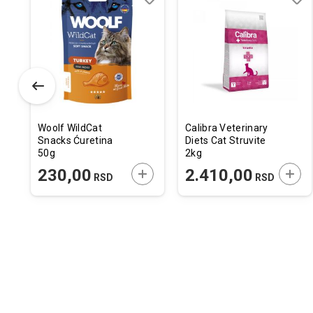
odaj
poredi
Dodaj
Uporedi
Doda
Upor
u
u
istu
listu
listu
elja
želja
želja
Woolf WildCat
Calibra Veterinary
Snacks Ćuretina
Diets Cat Struvite
50g
2kg
ODAJTE U KORPU
DODAJTE U KORPU
DODA
230,00
2.410,00
RSD
RSD