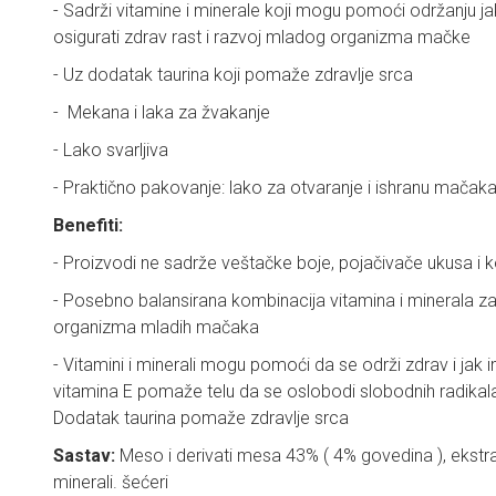
- Sadrži vitamine i minerale koji mogu pomoći održanju ja
osigurati zdrav rast i razvoj mladog organizma mačke
- Uz dodatak taurina koji pomaže zdravlje srca
- Mekana i laka za žvakanje
- Lako svarljiva
- Praktično pakovanje: lako za otvaranje i ishranu mača
Benefiti:
- Proizvodi ne sadrže veštačke boje, pojačivače ukusa i
- Posebno balansirana kombinacija vitamina i minerala za 
organizma mladih mačaka
- Vitamini i minerali mogu pomoći da se održi zdrav i jak
vitamina E pomaže telu da se oslobodi slobodnih radikala
Dodatak taurina pomaže zdravlje srca
Sastav:
Meso i derivati mesa 43% ( 4% govedina ), ekstrak
minerali. šećeri