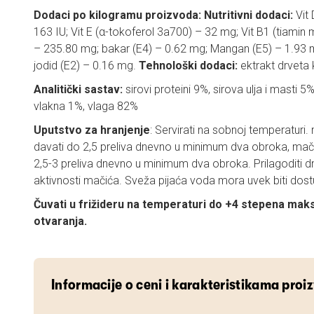
Dodaci po kilogramu proizvoda: Nutritivni dodaci:
Vit 
163 IU; Vit E (α-tokoferol 3a700) – 32 mg; Vit B1 (tiamin 
– 235.80 mg; bakar (E4) – 0.62 mg; Mangan (E5) – 1.93 m
jodid (E2) – 0.16 mg.
Tehnološki dodaci:
ektrakt drveta 
Analitički sastav:
sirovi proteini 9%, sirova ulja i masti 5
vlakna 1%, vlaga 82%
Uputstvo za hranjenje
: Servirati na sobnoj temperaturi
davati do 2,5 preliva dnevno u minimum dva obroka, mači
2,5-3 preliva dnevno u minimum dva obroka. Prilagoditi dn
aktivnosti mačića. Sveža pijaća voda mora uvek biti dos
Čuvati u frižideru na temperaturi do +4 stepena mak
otvaranja.
Informacije o ceni i karakteristikama proi