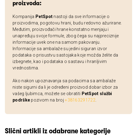
proizvoda:
Kompanija
PetSpot
nastoji da sve informacije o
proizvodima, pogotovu hrani, budu redovno ažurirane.
Međutim, proizvođači hrane konstatno menjaju i
unapređuju svoje formule, zbog čega su najpreciznije
informacije uvek one na samom pakovanju.
Informacije sa ambalaže su jedini siguran izvor
podataka o prisustvu sastojaka koje možda želite da
izbegnete, kao i podataka o sastavu i hranljivim
vrednostima.
Ako nakon upoznavanja sa podacima sa ambalaže
niste sigurni da li je određeni proizvod dobar izbor za
vašeg ljubimca, možete se obratiti
PetSpot službi
podrške
pozivom na broj
+38163291722
.
Slični artikli iz odabrane kategorije