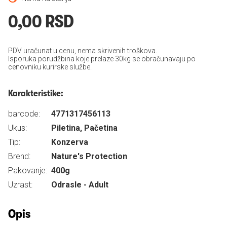
0,00 RSD
PDV uračunat u cenu, nema skrivenih troškova.
Isporuka porudžbina koje prelaze 30kg se obračunavaju po
cenovniku kurirske službe.
Karakteristike:
barcode:
4771317456113
Ukus:
Piletina, Pačetina
Tip:
Konzerva
Brend:
Nature's Protection
Pakovanje:
400g
Uzrast:
Odrasle - Adult
Opis