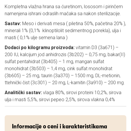
Kompletna vlažna hrana sa ćuretinom, lososom i pirinčem
namenjena ishrani odraslih mačaka sa nakon sterilizacije.
Sastav:
Meso i derivati mesa ( piletina 50%, pačetina 20% ),
minerali 1% (0,1% klinoptilolit sedimentnog porekla), ulja i
masti ( 0,1% ulje semena lana )
Dodaci po kilogramu proizvoda:
vitamin D3 (3a671) –
200 IU, kalcijum jod anhidrozis (3b202) – 0,75 mg, bakar(II)
sulfat pentahidrat (3b405) – 1 mg, mangan sulfat
monohidrat (3b503) – 1,4 mg, cink sulfat monohidrat
(3b605) – 25 mg, taurin (3a370) – 1500 mg, DL-metionin,
ttehnički čist (3c301) – 20 mg, L-karnitin (3a910) – 200 mg.
Analitički sastav:
vlaga 80%, sirovi proteini 10,2%, sirova
ulja i masti 5,5%, sirovi pepeo 2,5%, sirova vlakna 0,4%
Informacije o ceni i karakteristikama