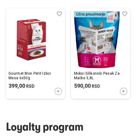
Dodaj
Uporedi
Dod
Upo
u
u
listu
listu
želja
želj
Gourmet Mon Petit Izbor
Moksi Silikonski Pesak Za
Mesa 6x50g
Mačke 3,8L
399,00
590,00
RSD
RSD
DODAJTE U KORPU
DODAJ
Loyalty program