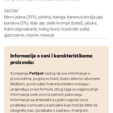
SASTAV
Meso jelena (35%), piletina, haringa, barena kokošija jaja,
bundeva (5%), riblje ulje, slatki krompir (batat), jabuka,
fruktooligosaharidi, holing hlorid, hondroitin sulfat,
glukozamin, vitamin, minerali.
Informacije o ceni i karakteristikama
proizvoda:
Kompanija
PetSpot
nastoji da sve informacije o
proizvodima, pogotovu hrani, budu redovno ažurirane.
Međutim, proizvođači hrane konstatno menjaju i
unapređuju svoje formule, zbog čega su najpreciznije
informacije uvek one na samom pakovanju.
Informacije sa ambalaže su jedini siguran izvor
podataka o prisustvu sastojaka koje možda želite da
izbegnete, kao i podataka o sastavu i hranljivim