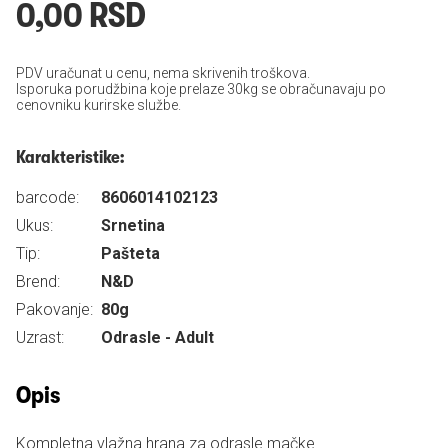
0,00 RSD
PDV uračunat u cenu, nema skrivenih troškova.
Isporuka porudžbina koje prelaze 30kg se obračunavaju po
cenovniku kurirske službe.
Karakteristike:
barcode:
8606014102123
Ukus:
Srnetina
Tip:
Pašteta
Brend:
N&D
Pakovanje:
80g
Uzrast:
Odrasle - Adult
Opis
Kompletna vlažna hrana za odrasle mačke.