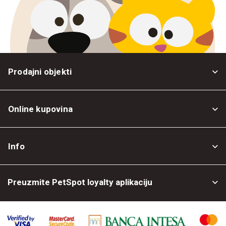
Prodajni objekti
Online kupovina
Opšti uslovi
Info
Politika privatnosti
O nama
Povrat robe
Preuzmite PetSpot loyalty aplikaciju
Prodajni objekti
Posao kod nas