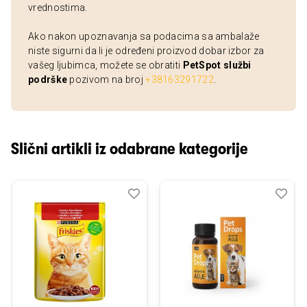
vrednostima.
Ako nakon upoznavanja sa podacima sa ambalaže
niste sigurni da li je određeni proizvod dobar izbor za
vašeg ljubimca, možete se obratiti
PetSpot službi
podrške
pozivom na broj
+38163291722
.
Slični artikli iz odabrane kategorije
Dodaj
Uporedi
Dod
Upo
u
u
listu
listu
želja
želj