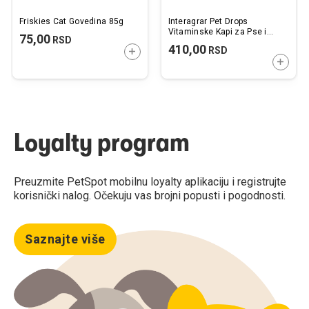
Friskies Cat Govedina 85g
Interagrar Pet Drops
Vitaminske Kapi za Pse i
75,00
RSD
Mačke 20ml
410,00
RSD
DODAJTE U KORPU
DODAJ
Loyalty program
Preuzmite PetSpot mobilnu loyalty aplikaciju i registrujte
korisnički nalog. Očekuju vas brojni popusti i pogodnosti.
Saznajte više